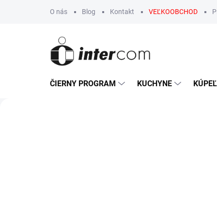
Prejsť
O nás
Blog
Kontakt
VEĽKOOBCHOD
P
na
obsah
ČIERNY PROGRAM
KUCHYNE
KÚPE
I
Predchádzajúce
n
t
e
r
c
o
m
E