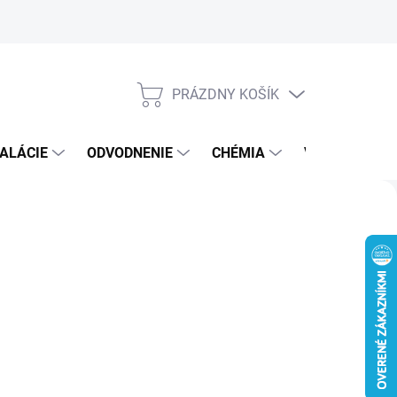
PRÁZDNY KOŠÍK
NÁKUPNÝ
KOŠÍK
ALÁCIE
ODVODNENIE
CHÉMIA
VEREJNÝ SEK
Nasle