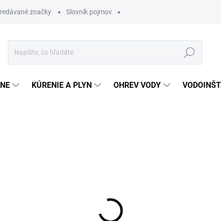
redávané značky
Slovník pojmov
Hľadať
ĽNE
KÚRENIE A PLYN
OHREV VODY
VODOINŠT