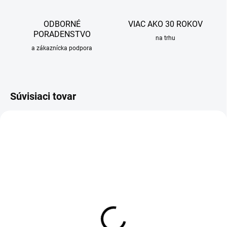
ODBORNÉ
VIAC AKO 30 ROKOV
PORADENSTVO
na trhu
a zákaznícka podpora
Súvisiaci tovar
OBVYKLE 6-10 DNÍ
OBVYKLE 6-10 DNÍ
Cedidlo Sinks STEP/STEPER
Prípravná doska Sinks pre
pre drezy, 415x178mm,
drezy, 415x178mm, bambus