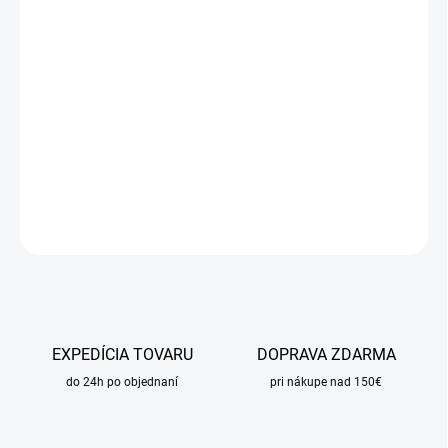
DORUČIŤ DO:
24.8.2026
MOŽNOSTI
DORUČENIA
−
+
Pridať do košíka
DETAILNÉ INFORMÁCIE
OPÝTAŤ SA
STRÁŽIŤ
EXPEDÍCIA TOVARU
DOPRAVA ZDARMA
do 24h po objednaní
pri nákupe nad 150€