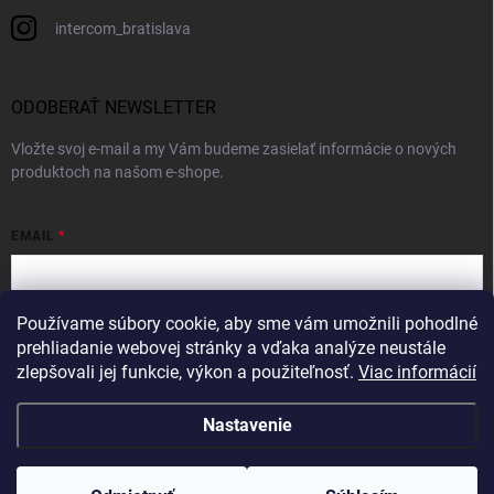
intercom_bratislava
ODOBERAŤ NEWSLETTER
Vložte svoj e-mail a my Vám budeme zasielať informácie o nových
produktoch na našom e-shope.
EMAIL
Používame súbory cookie, aby sme vám umožnili pohodlné
Vložením e-mailu súhlasíte s
podmienkami ochrany osobných údajov
prehliadanie webovej stránky a vďaka analýze neustále
zlepšovali jej funkcie, výkon a použiteľnosť.
Viac informácií
Prihlásiť sa
Nastavenie
Copyright 2026
Intercom
. Všetky práva vyhradené.