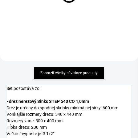
nerez
44,60 €
82,59 €
Detail
Detail
Zobraziť všetky súvisiace produkty
Set pozostáva zo:
• drez nerezový Sinks STEP 540 CO 1,0mm
Drez je určený do spodnej skrinky minimálnej šírky: 600 mm
Vonkajšie rozmery drezu: 540 x 440 mm
Rozmery vane: 500 x 400 mm
Hĺbka drezu: 200 mm
Veľkosť výpuste je: 3 1/2“