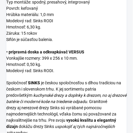
Typ montáže: spodný, presahový, integrovaný
Povrch: kefovaný
Hrúbka materiálu: 1,0 mm
Modelový rad: Sinks RODI
Hmotnosť: 6,30 kg.
Záruka: 15 rokov
Sifón
je súčasťou balenia.
• prípravná doska a odkvapkávač VERSUS
Vonkajšie rozmery: 399 x 256 x 10 mm.
Hmotnosť: 0,50 kg.
Modelový rad: Sinks RODI.
Spoločnosť
SINKS
je českou spoločnosťou s dlhou tradíciou na
českom i slovenskom trhu. K jej sortimentu patria
predovšetkým
kuchynské drezy
a
doplnky k drezom,
no aj
drezové
batérie
či moderné
koše na triedenie odpadu.
Granitové
drezy
aj
nerezové drezy
Sinks sú vyrábané pomocou
najmodernejších technológií, vďaka čomu sú považované za
najkvalitnejšie na trhu. Pre svoju
vysokú kvalitu a elegantný
dizajn
dokážu drezy Sinks
uspokojiť aj tých najnáročnejších
zákazníkov.