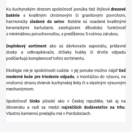
Ku kuchynským drezom spoločnosť ponúka tiež štýlové
drezové
batérie
s kvalitným chrómovým či granitovým povrchom,
harmonicky
zladené do
setov
. Batérie sú osadené kvalitnými
keramickými kartušami, zaisťujúcimi dlhodobú funkčnosť
s minimálnou poruchovosťou, s predĺženou 5-ročnou zárukou.
Doplnkový sortiment
ako sú dávkovače saponátu, prídavné
dosky a odkvapkávače, držiaky hubky či drviče odpadu
podčiarkujú komplexnosť tohto sortimentu.
Ekológia nie je spoločnosti cudzia: v jej ponuke možno nájsť
tiež
moderné koše pre triedenie odpadu
, s montážou do výsuvu, na
vnútornú stranu dvierok kuchynskej linky či s vlastným výsuvným
mechanizmom.
Spoločnosť
Sinks
pôsobí ako v Českej republike, tak aj na
Slovensku a radí sa medzi
najväčších dodávateľov na trhu
.
Vlastnú kamennú predajňu má v Pardubiciach.