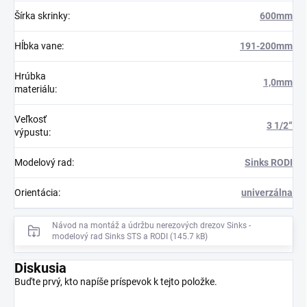
Šírka skrinky
:
600mm
Hĺbka vane
:
191-200mm
Hrúbka
1,0mm
materiálu
:
Veľkosť
3 1/2“
výpustu
:
Modelový rad
:
Sinks RODI
Orientácia
:
univerzálna
Návod na montáž a údržbu nerezových drezov Sinks -
modelový rad Sinks STS a RODI (145.7 kB)
Diskusia
Buďte prvý, kto napíše príspevok k tejto položke.