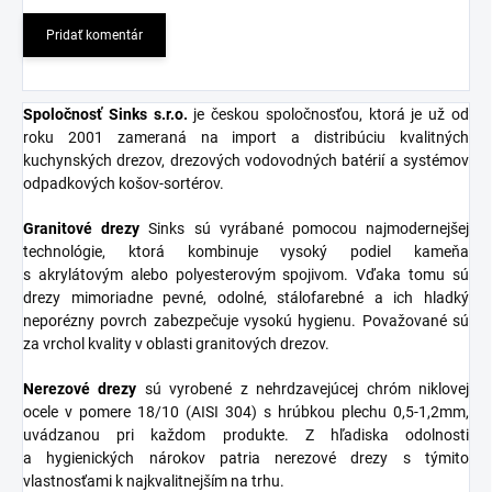
Pridať komentár
Spoločnosť Sinks s.r.o
.
je českou spoločnosťou, ktorá je už od
roku 2001 zameraná na import a distribúciu kvalitných
kuchynských drezov, drezových vodovodných batérií a systémov
odpadkových košov-sortérov.
Granitové
drezy
Sinks sú vyrábané pomocou najmodernejšej
technológie, ktorá kombinuje vysoký podiel kameňa
s akrylátovým alebo polyesterovým spojivom. Vďaka tomu sú
drezy mimoriadne pevné, odolné, stálofarebné a ich hladký
neporézny povrch zabezpečuje vysokú hygienu. Považované sú
za vrchol kvality v oblasti granitových drezov.
Nerezové
drezy
sú vyrobené z nehrdzavejúcej chróm niklovej
ocele v pomere 18/10 (AISI 304) s hrúbkou plechu 0,5-1,2mm,
uvádzanou pri každom produkte. Z hľadiska odolnosti
a hygienických nárokov patria nerezové drezy s týmito
vlastnosťami k najkvalitnejším na trhu.