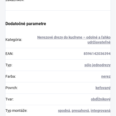
Dodatočné parametre
Nerezové drezy do kuchyne – odolné a ľahko
Kategória
:
udržiavateľné
EAN
:
8596142036394
Typ
:
sólo jednodrezy
Farba
:
nerez
Povrch
:
kefovaný
Tvar
:
obdĺžnikový
Typ montáže
:
spodná
,
presahová
,
integrovaná