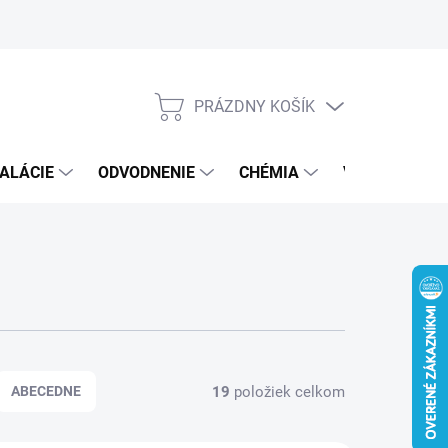
PRÁZDNY KOŠÍK
NÁKUPNÝ
KOŠÍK
ALÁCIE
ODVODNENIE
CHÉMIA
VEREJNÝ SEK
19
položiek celkom
ABECEDNE