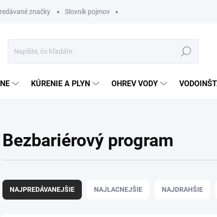
redávané značky
Slovník pojmov
Hľadať
ĽNE
KÚRENIE A PLYN
OHREV VODY
VODOINŠT
Bezbariérový program
R
a
NAJPREDÁVANEJŠIE
NAJLACNEJŠIE
NAJDRAHŠIE
d
e