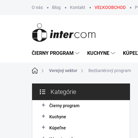
Prejsť
O nás
Blog
Kontakt
VEĽKOOBCHOD
P
na
obsah
ČIERNY PROGRAM
KUCHYNE
KÚPE
Domov
Verejný sektor
Bezbariérový program
B
Kategórie
o
Preskočiť
č
kategórie
n
Čierny program
ý
Kuchyne
p
a
Kúpeľne
n