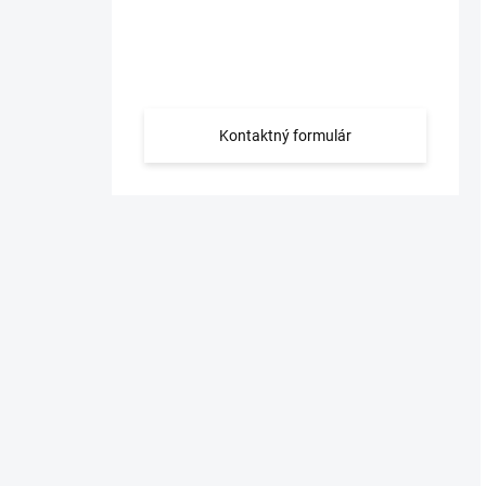
Máte otázku?
Obráťte sa na nás.
Kontaktný formulár