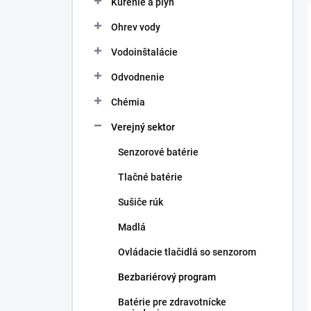
Kúrenie a plyn
e
l
Ohrev vody
Vodoinštalácie
Odvodnenie
Chémia
Verejný sektor
Senzorové batérie
Tlačné batérie
Sušiče rúk
Madlá
Ovládacie tlačidlá so senzorom
Bezbariérový program
Batérie pre zdravotnícke