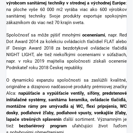
výrobcom sanitárnej techniky v strednej a východnej Európe
:
na ploche vyše 60 000 m2 vyrába viac ako 600 výrobkov
sanitárnej techniky. Svoje produkty exportuje spokojným
zákazníkom do viac než 70 krajín sveta.
Spoločnosť sa môže pýšiť mnohými
oceneniami
, napr. Red
Dot Award 2014 za kolekciu ovládacích tlačidiel FLAT alebo
iF Design Award 2018 za bezdotykové ovládacie tlačidlá
NIGHT LIGHT, ale tiež niekoľkými oceneniami v súťažiach,
napr. v roku 2019 majitelia spoločnosti získali ocenenie
Podnikateľ roku 2018 Českej republiky.
O dynamickú expanziu spoločnosti sa zaslúžili kvalitné,
originálne a dizajnovo nadčasové produkty prémiovej značky
Alca:
napúšťacie a vypúšťacie ventily, sifóny,
predstenové
inštalačné systémy
, sanitárna keramika, ovládacie tlačidlá,
montážne rámy pre umývadlá aj WC, flexi pripojenia,
WC
dosky
,
podlahové žľaby, podlahové vpusty,
vonkajšie žľaby
,
lapače strešných splavenín
ďalší sortiment.
Významným je
tiež
bezbariérový
program
uľahčujúci život ľuďom
s pohybovými obmedzeniami.