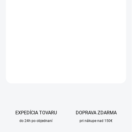
cena:
MÔŽEME
DORUČIŤ DO:
11.8.2026
MOŽNOSTI
DORUČENIA
−
+
Pridať do košíka
DETAILNÉ INFORMÁCIE
OPÝTAŤ SA
STRÁŽIŤ
EXPEDÍCIA TOVARU
DOPRAVA ZDARMA
do 24h po objednaní
pri nákupe nad 150€