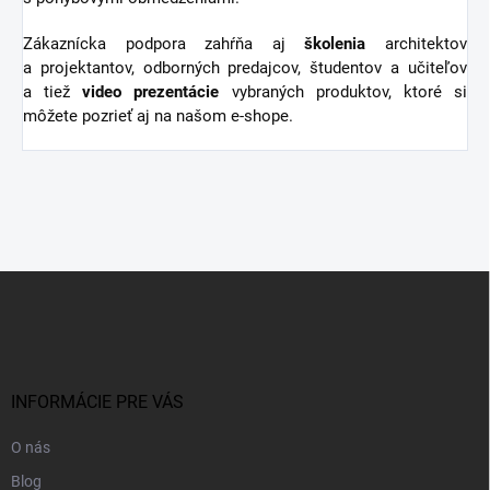
Zákaznícka podpora zahŕňa aj
školenia
architektov
a projektantov, odborných predajcov, študentov a učiteľov
a tiež
video
prezentácie
vybraných produktov, ktoré si
môžete pozrieť aj na našom e-shope.
Z
á
p
ä
t
i
INFORMÁCIE PRE VÁS
e
O nás
Blog