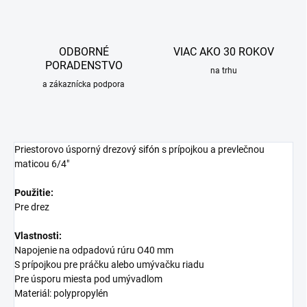
ODBORNÉ
VIAC AKO 30 ROKOV
PORADENSTVO
na trhu
a zákaznícka podpora
Priestorovo úsporný drezový
sifón
s prípojkou a prevlečnou
maticou 6/4"
Použitie:
Pre drez
Vlastnosti:
Napojenie na odpadovú rúru O40 mm
S prípojkou pre práčku alebo umývačku riadu
Pre úsporu miesta pod umývadlom
Materiál: polypropylén