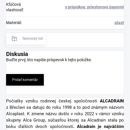
Kľúčová
s prípojkou
,
priestorovo úsporný
vlastnosť
:
Materiál
:
plast
Technický list
Diskusia
Buďte prvý, kto napíše príspevok k tejto položke.
Pridať komentár
Počiatky vzniku rodinnej českej spoločnosti
ALCADRAIN
z Břeclavi sa datujú do roku 1998 a to pod známym názvom
Alcaplast. K zmene názvu došlo v roku 2022 v rámci vzniku
skupiny Alca Group, súčasťou ktorej sa Alcadrain stala po
boku ďalších dvoch spoločností
. Alcadrain je najväčším