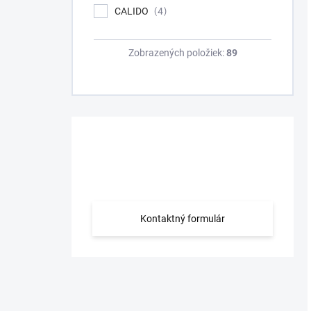
CALIDO
4
Zobrazených položiek:
89
Máte otázku?
Obráťte sa na nás.
Kontaktný formulár