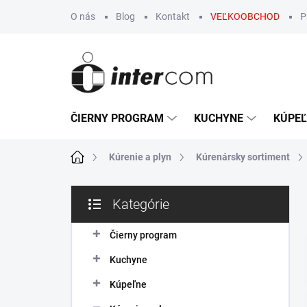
Prejsť
O nás
Blog
Kontakt
VEĽKOOBCHOD
P
na
obsah
ČIERNY PROGRAM
KUCHYNE
KÚPE
Domov
Kúrenie a plyn
Kúrenársky sortiment
B
Kategórie
o
Preskočiť
č
kategórie
n
Čierny program
ý
Kuchyne
p
a
Kúpeľne
n