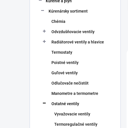
Kúrenie a plyn
e
l
Kúrenársky sortiment
Chémia
Odvzdušňovacie ventily
Radiátorové ventily a hlavice
Termostaty
Poistné ventily
Guľové ventily
Odlučovače nečistôt
Manometre a termometre
Ostatné ventily
Vyvažovacie ventily
Termoregulačné ventily