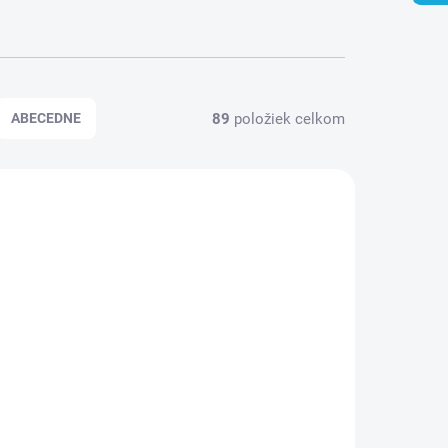
89
položiek celkom
ABECEDNE
 14 DNÍ
OBVYKLE DO 14 DNÍ
il
Diferenciálny ventil
CALIDO, 2"