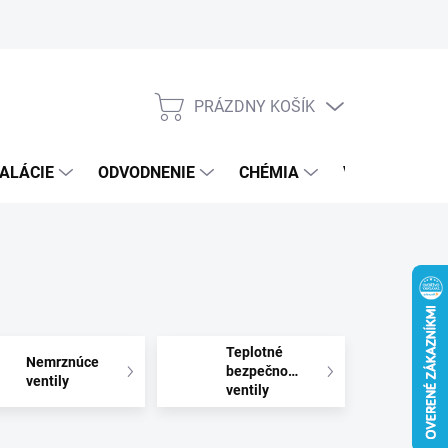
PRÁZDNY KOŠÍK
NÁKUPNÝ
KOŠÍK
ALÁCIE
ODVODNENIE
CHÉMIA
VEREJNÝ SEK
Teplotné
Nemrznúce
bezpečnostné
ventily
ventily