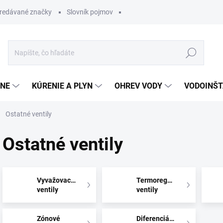
redávané značky
Slovník pojmov
Hľadať
ĽNE
KÚRENIE A PLYN
OHREV VODY
VODOINŠT
Ostatné ventily
Ostatné ventily
Vyvažovacie
Termoregulačné
ventily
ventily
Zónové
Diferenciálne