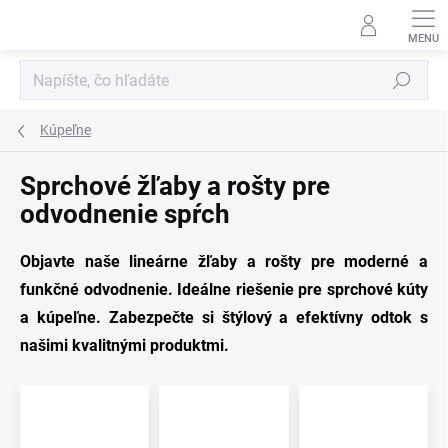
Prejsť
na
obsah
Hľadať
Kúpeľne
Sprchové žľaby a rošty pre
odvodnenie spŕch
Objavte naše lineárne žľaby a rošty pre moderné a
funkčné odvodnenie. Ideálne riešenie pre sprchové kúty
a kúpeľne. Zabezpečte si štýlový a efektívny odtok s
našimi kvalitnými produktmi.