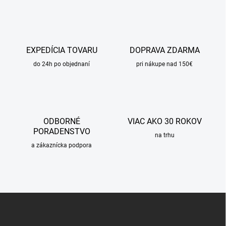
EXPEDÍCIA TOVARU
DOPRAVA ZDARMA
do 24h po objednaní
pri nákupe nad 150€
ODBORNÉ
VIAC AKO 30 ROKOV
PORADENSTVO
na trhu
a zákaznícka podpora
Z
á
p