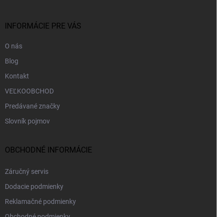
ä
t
i
INFORMÁCIE PRE VÁS
e
O nás
Blog
Kontakt
VEĽKOOBCHOD
Predávané značky
Slovník pojmov
OBCHODNÉ INFORMÁCIE
Záručný servis
Dodacie podmienky
Reklamačné podmienky
Obchodné podmienky