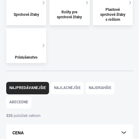
Plastové
Rošty pre
Sprchové žľaby
sprchové žľaby
sprchové žľaby
s roštom
Príslušenstvo
R
a
NAJPREDÁVANEJŠIE
NAJLACNEJŠIE
NAJDRAHŠIE
d
e
ABECEDNE
n
i
335
položiek celkom
e
p
CENA
r