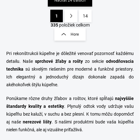
Načítať 24 ďalších
1
14
O
S
v
t
335
položiek celkom
l
r
Hore
á
á
d
n
a
k
c
Pri rekonštrukcii kúpeľne je dôležité venovať pozornosť každému
o
i
detailu. Naše
sprchové žľaby a rošty
zo sekcie
odvodňovacia
e
v
technika
sú skvelým riešením pre moderné a funkčné priestory.
p
a
Ich elegantný a jednoduchý dizajn dokonale zapadá do
r
n
v
akéhokoľvek štýlu kúpeľne.
i
k
e
y
Ponúkame rôzne druhy žľabov a roštov, ktoré spĺňajú
najvyššie
v
štandardy kvality a estetiky
. Plynulý odtok vody udržuje vašu
ý
p
kúpeľňu bez kaluží, v suchu a bez plesní. K tomu môžu dopomôcť
i
aj naše
nerezové lišty
. S našimi produktmi bude vaša kúpeľňa
s
nielen funkčná, ale aj vizuálne príťažlivá.
u