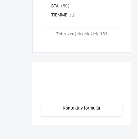
STA
50
TIEMME
8
Zobrazených položiek:
131
Máte otázku?
Obráťte sa na nás.
Kontaktný formulár