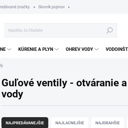
redávané značky
Slovník pojmov
Hľadať
ĽNE
KÚRENIE A PLYN
OHREV VODY
VODOINŠT
ly
Guľové ventily - otváranie 
vody
R
a
NAJPREDÁVANEJŠIE
NAJLACNEJŠIE
NAJDRAHŠIE
d