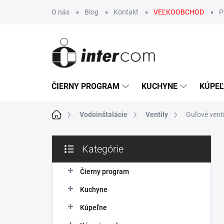
Prejsť
O nás
Blog
Kontakt
VEĽKOOBCHOD
P
na
obsah
ČIERNY PROGRAM
KUCHYNE
KÚPE
Domov
Vodoinštalácie
Ventily
Guľové venti
B
Kategórie
o
Preskočiť
č
kategórie
n
Čierny program
ý
Kuchyne
p
a
Kúpeľne
n