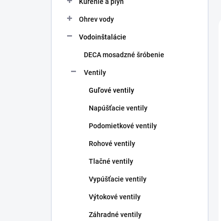
Kúrenie a plyn
e
l
Ohrev vody
Vodoinštalácie
DECA mosadzné šróbenie
Ventily
Guľové ventily
Napúšťacie ventily
Podomietkové ventily
Rohové ventily
Tlačné ventily
Vypúšťacie ventily
Výtokové ventily
Záhradné ventily