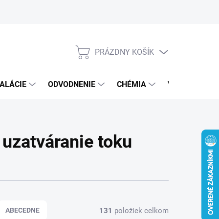
PRÁZDNY KOŠÍK
NÁKUPNÝ
KOŠÍK
ALÁCIE
ODVODNENIE
CHÉMIA
VEREJNÝ SEK
a uzatváranie toku
131
položiek celkom
ABECEDNE