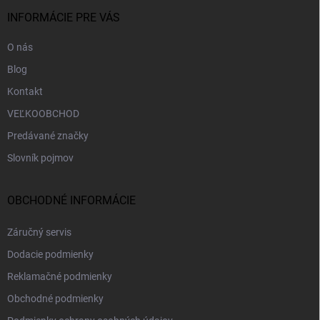
t
i
INFORMÁCIE PRE VÁS
e
O nás
Blog
Kontakt
VEĽKOOBCHOD
Predávané značky
Slovník pojmov
OBCHODNÉ INFORMÁCIE
Záručný servis
Dodacie podmienky
Reklamačné podmienky
Obchodné podmienky