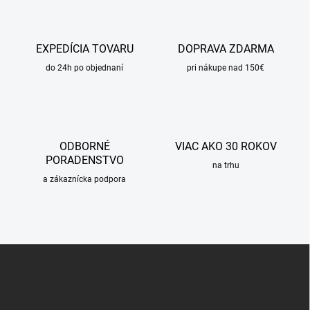
o
i
e
v
p
a
r
EXPEDÍCIA TOVARU
DOPRAVA ZDARMA
n
v
i
do 24h po objednaní
pri nákupe nad 150€
k
e
y
v
ý
p
i
ODBORNÉ
VIAC AKO 30 ROKOV
s
PORADENSTVO
u
na trhu
a zákaznícka podpora
Z
á
p
ä