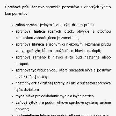
Sprchové príslušenstvo
spravidla pozostáva z viacerých týchto
komponentov:
ručná
sprcha
s jedným či viacerými druhmi prúdu;
sprchová
hadica
rôznych dĺžok, obvykle s otočnou
koncovkou zabraňujúcou jej zamotaniu;
sprchová
hlavica
s jedným či niekoľkými režimami prúdu
vody, s guľovým kĺbom umožňujúcim hlavicu naklopiť;
sprchové
rameno
k hlavici a to buď nástenné alebo
stropné;
sprchová
tyč
vedúca vodu, ktorej súčasťou býva aj posuvný
držiak ručnej sprchy;
nástenný
držiak
ručnej
sprchy
, ak nie je súčasťou sprchová
tyč s držiakom;
mydelnička
pre odkladanie mydla a iných potrieb;
vaňový
výtok
pre podomietkové sprchové systémy určené
do vane;
podomietkové
teleso
pre podomietkové sprchové systémy.