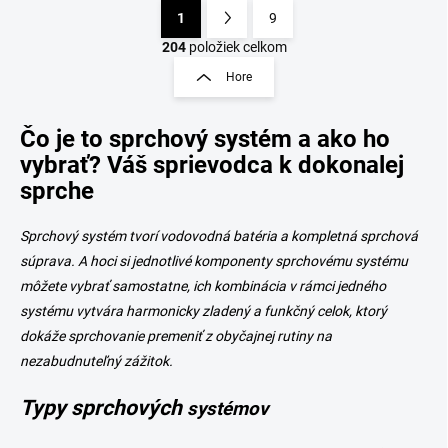
1
9
O
S
v
t
204
položiek celkom
l
r
Hore
á
á
d
n
a
Čo je to sprchový systém a ako ho
k
c
o
i
vybrať? Váš sprievodca k dokonalej
e
v
sprche
p
a
r
n
v
Sprchový systém tvorí vodovodná batéria a kompletná sprchová
i
k
súprava. A hoci si jednotlivé komponenty sprchovému systému
e
y
môžete vybrať samostatne, ich kombinácia v rámci jedného
v
ý
systému vytvára harmonicky zladený a funkčný celok, ktorý
p
dokáže sprchovanie premeniť z obyčajnej rutiny na
i
nezabudnuteľný zážitok.
s
u
Typy sprchových
systémov