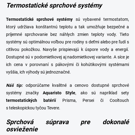
Termostatické sprchové systémy
Termostatické sprchové systémy
sú vybavené termostatom,
ktorý udržiava konštantnú teplotu a tak umožňuje bezpečné a
príjemné sprchovanie bez náhlych zmien teploty vody. Tieto
systémy sú optimálnou voľbou pre rodiny s deťmi alebo pre ľudí s
citlivou pokožkou. Navyše prispievajú k úspore vody a energií.
Dostupné sú v podomietkovej aj nadomietkovej variante. A síce je
ich cena v porovnaní s pákovými či kohútikovými systémami
vyššia, ich výhody sú jednoznačné.
Náš tip:
odporúčame kvalitné a cenovo dostupné sprchové
systémy značky
Aquaristo Style
, ako sú napríklad sety
termostatických batérií
Prisma, Persei či Cooltouch
s teleskopickou tyčou Tevere.
Sprchová súprava pre dokonalé
osvieženie