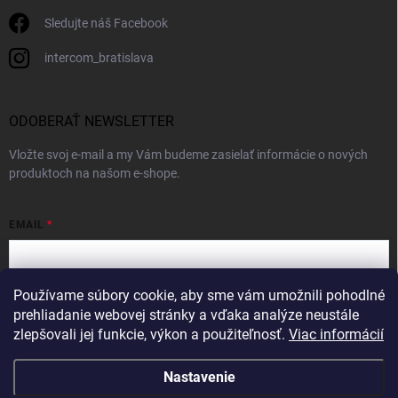
Sledujte náš Facebook
intercom_bratislava
ODOBERAŤ NEWSLETTER
Vložte svoj e-mail a my Vám budeme zasielať informácie o nových
produktoch na našom e-shope.
EMAIL
Používame súbory cookie, aby sme vám umožnili pohodlné
Vložením e-mailu súhlasíte s
podmienkami ochrany osobných údajov
prehliadanie webovej stránky a vďaka analýze neustále
zlepšovali jej funkcie, výkon a použiteľnosť.
Viac informácií
Prihlásiť sa
Nastavenie