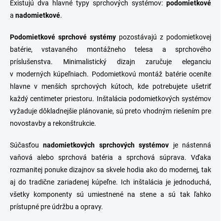
Existujú dva hlavné typy sprchových systémov:
podomietkové
a
nadomietkové
.
Podomietkové
sprchové
systémy
pozostávajú z podomietkovej
batérie, vstavaného montážneho telesa a sprchového
príslušenstva. Minimalistický dizajn zaručuje eleganciu
v moderných kúpeľniach. Podomietkovú montáž batérie oceníte
hlavne v menších sprchových kútoch, kde potrebujete ušetriť
každý centimeter priestoru. Inštalácia podomietkových systémov
vyžaduje dôkladnejšie plánovanie, sú preto vhodným riešením pre
novostavby a rekonštrukcie.
Súčasťou
nadomietkových
sprchových
systémov
je nástenná
vaňová alebo sprchová batéria a sprchová súprava. Vďaka
rozmanitej ponuke dizajnov sa skvele hodia ako do modernej, tak
aj do tradične zariadenej kúpeľne. Ich inštalácia je jednoduchá,
všetky komponenty sú umiestnené na stene a sú tak ľahko
prístupné pre údržbu a opravy.