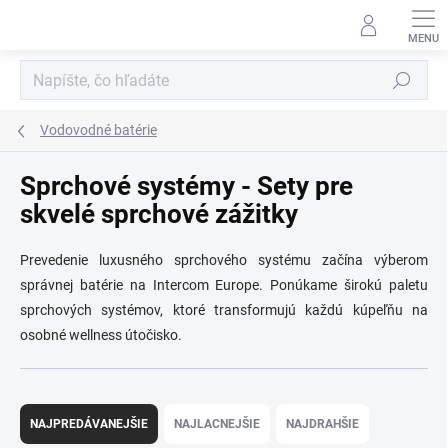
Prejsť
na
obsah
Hľadať
Vodovodné batérie
Sprchové systémy - Sety pre
skvelé sprchové zážitky
Prevedenie luxusného sprchového systému začína výberom
správnej batérie na Intercom Europe. Ponúkame širokú paletu
sprchových systémov, ktoré transformujú každú kúpeľňu na
osobné wellness útočisko.
R
a
NAJPREDÁVANEJŠIE
NAJLACNEJŠIE
NAJDRAHŠIE
d