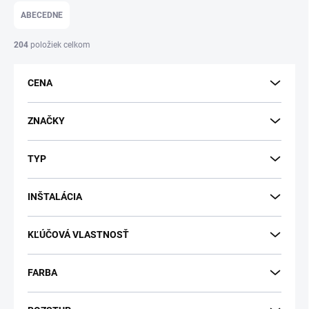
e
ABECEDNE
n
i
204
položiek celkom
e
p
CENA
r
o
d
ZNAČKY
u
k
TYP
t
o
v
INŠTALÁCIA
KĽÚČOVÁ VLASTNOSŤ
FARBA