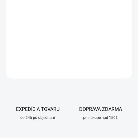
DORUČIŤ DO:
17.8.2026
MOŽNOSTI
DORUČENIA
−
+
Pridať do košíka
DETAILNÉ INFORMÁCIE
OPÝTAŤ SA
STRÁŽIŤ
EXPEDÍCIA TOVARU
DOPRAVA ZDARMA
do 24h po objednaní
pri nákupe nad 150€