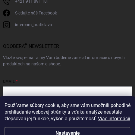
+421 911 891 181
Sledujte náš Facebook
intercom_bratislava
ODOBERAŤ NEWSLETTER
Vložte svoj e-mail a my Vám budeme zasielať informácie o nových
produktoch na našom e-shope.
EMAIL
Používame súbory cookie, aby sme vám umožnili pohodlné
Vložením e-mailu súhlasíte s
podmienkami ochrany osobných údajov
prehliadanie webovej stránky a vďaka analýze neustále
zlepšovali jej funkcie, výkon a použiteľnosť.
Viac informácií
Prihlásiť sa
Nastavenie