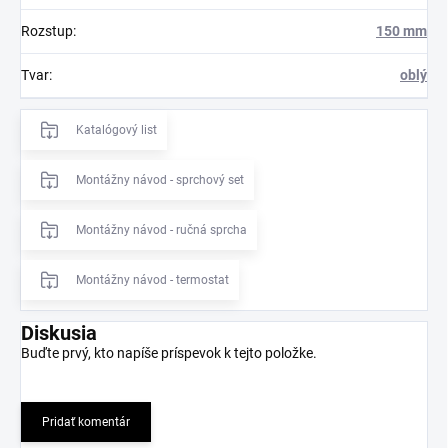
Rozstup
:
150 mm
Tvar
:
oblý
Katalógový list
Montážny návod - sprchový set
Montážny návod - ručná sprcha
Montážny návod - termostat
Diskusia
Buďte prvý, kto napíše príspevok k tejto položke.
Pridať komentár