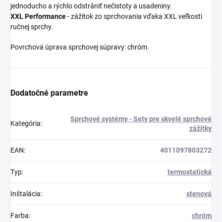
jednoducho a rýchlo odstrániť nečistoty a usadeniny.
XXL
Performance
- zážitok zo sprchovania vďaka XXL veľkosti
ručnej sprchy.
Povrchová úprava sprchovej súpravy: chróm.
Dodatočné parametre
Sprchové systémy - Sety pre skvelé sprchové
Kategória
:
zážitky
EAN
:
4011097803272
Typ
:
termostatická
Inštalácia
:
stenová
Farba
:
chróm