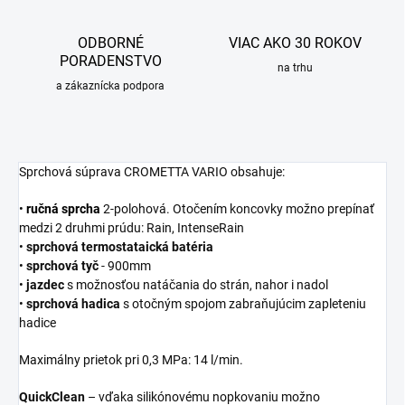
ODBORNÉ
VIAC AKO 30 ROKOV
PORADENSTVO
na trhu
a zákaznícka podpora
Sprchová súprava CROMETTA VARIO obsahuje:
•
ručná sprcha
2-polohová. Otočením koncovky možno prepínať
medzi 2 druhmi prúdu: Rain, IntenseRain
•
sprchová termostataická batéria
•
sprchová
tyč
- 900mm
•
jazdec
s možnosťou natáčania do strán, nahor i nadol
•
sprchová
hadica
s otočným spojom zabraňujúcim zapleteniu
hadice
Maximálny prietok pri 0,3 MPa: 14 l/min.
QuickClean
– vďaka silikónovému nopkovaniu možno