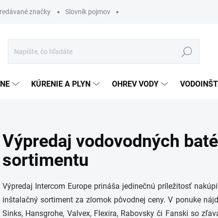
redávané značky
Slovník pojmov
Hľadať
ĽNE
KÚRENIE A PLYN
OHREV VODY
VODOINŠT
Výpredaj vodovodných batér
sortimentu
Výpredaj Intercom Europe prináša jedinečnú príležitosť nakúpi
inštalačný sortiment za zlomok pôvodnej ceny. V ponuke nájd
Sinks, Hansgrohe, Valvex, Flexira, Rabovsky či Fanski so zľa