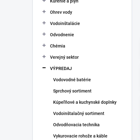
Kúrenie a plyn
e
l
Ohrev vody
Vodoinštalácie
Odvodnenie
Chémia
Verejný sektor
VÝPREDAJ
Vodovodné batérie
Sprchový sortiment
Kúpeľňové a kuchynské doplnky
Vodoinštalačný sortiment
Odvodňovacia technika
Vykurovacie rohože a káble