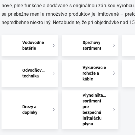
nové, plne funkčné a dodávané s originálnou zárukou výrobcu
sa priebežne mení a množstvo produktov je limitované – preto
nepredbehne niekto iný. Nezabudnite, že pri objednávke nad 1
Vodovodné
Sprchový
batérie
sortiment
Vykurovacie
Odvodňovacia
rohože a
technika
káble
Plynoinštalačný
sortiment
Drezy a
pre
doplnky
bezpečnú
inštaláciu
plynu