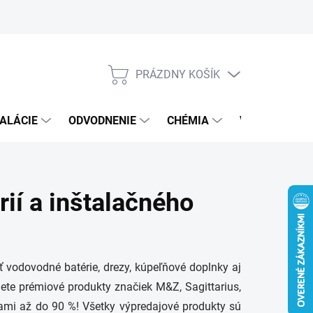
PRÁZDNY KOŠÍK
NÁKUPNÝ
KOŠÍK
ALÁCIE
ODVODNENIE
CHÉMIA
VEREJNÝ SEK
ií a inštalačného
ť vodovodné batérie, drezy, kúpeľňové doplnky aj
ete prémiové produkty značiek M&Z, Sagittarius,
vami až do 90 %! Všetky výpredajové produkty sú