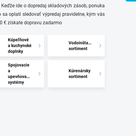
. Keďže ide o dopredaj skladových zásob, ponuka
 sa oplatí sledovať výpredaj pravidelne, kým vás
50 € získate dopravu zadarmo
Kúpeľňové
Vodoinštalačný
a kuchynské
sortiment
doplnky
Spojovacie
a
Kúrenársky
upevňovacie
sortiment
systémy