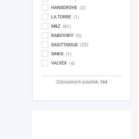
HANSGROHE
2
LA TORRE
1
M&Z
81
RABOVSKY
5
SAGITTARIUS
25
SINKS
1
VALVEX
4
Zobrazených položiek:
164
Máte otázku?
Obráťte sa na nás.