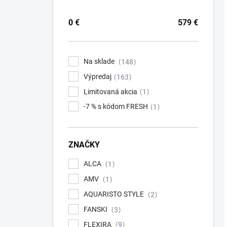
0
€
579
€
Na sklade
148
Výpredaj
163
Limitovaná akcia
1
-7 % s kódom FRESH
1
ZNAČKY
ALCA
1
AMV
1
AQUARISTO STYLE
2
FANSKI
3
FLEXIRA
9