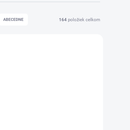
164
položiek celkom
ABECEDNE
VÝPREDAJ
KLADOM
SKLADOM
jitá,
Podporný plastový
úchyt na hadicu na
hrubú sprchovú tyč - 25
mm