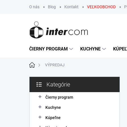
Prejsť
O nás
Blog
Kontakt
VEĽKOOBCHOD
P
na
obsah
ČIERNY PROGRAM
KUCHYNE
KÚPE
Domov
VÝPREDAJ
B
Kategórie
o
Preskočiť
č
kategórie
n
Čierny program
ý
Kuchyne
p
a
Kúpeľne
n