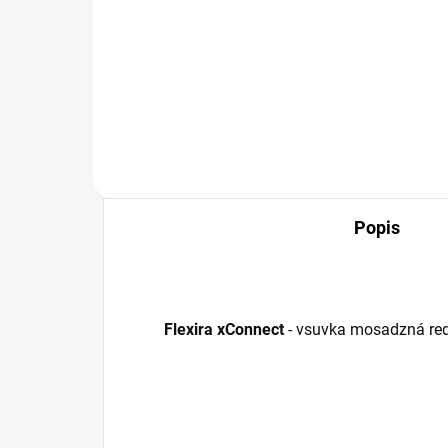
Rp3/8
5,
1,17 €
Detail
Popis
Flexira xConnect
- vsuvka mosadzná re