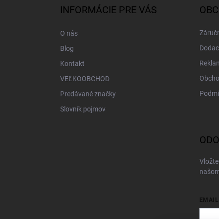
ä
INFORMÁCIE PRE VÁS
OBC
t
i
Záručn
O nás
e
Dodac
Blog
Rekla
Kontakt
Obcho
VEĽKOOBCHOD
Podmi
Predávané značky
Slovník pojmov
ODO
Vložte
našom
EMAIL