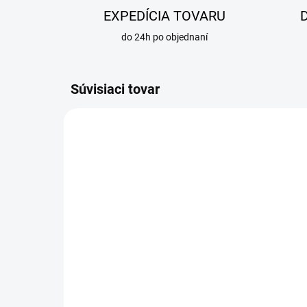
EXPEDÍCIA TOVARU
do 24h po objednaní
Súvisiaci tovar
VÝPREDAJ
VÝPRE
SKLADOM
Vsuvka mosadzná
Vs
redukovaná GR G3/8-
re