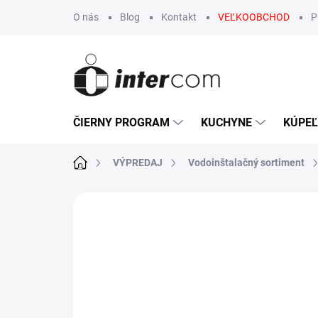
Prejsť
O nás
Blog
Kontakt
VEĽKOOBCHOD
P
na
obsah
ČIERNY PROGRAM
KUCHYNE
KÚPE
Domov
VÝPREDAJ
Vodoinštalačný sortiment
Neohodnotené
Podrobnosti hodn
VÝPREDAJ