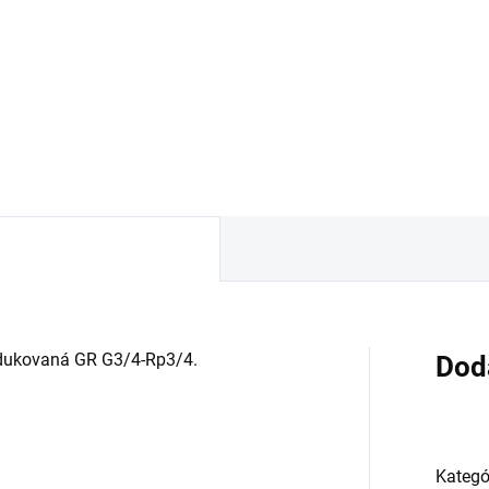
Rp5/4
47 €
8,22 €
Detail
Detai
dukovaná GR G3/4-Rp3/4.
Dod
Kategó