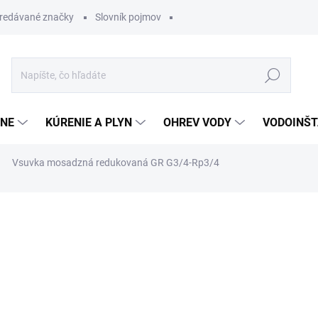
redávané značky
Slovník pojmov
Hľadať
ĽNE
KÚRENIE A PLYN
OHREV VODY
VODOINŠT
Vsuvka mosadzná redukovaná GR G3/4-Rp3/4
otenia
5,68 €
3,39 €
Jednotková
SKLADOM