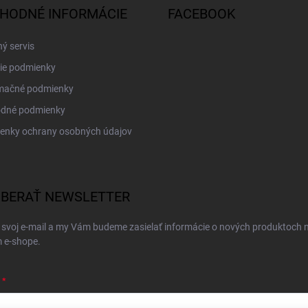
HODNÉ INFORMÁCIE
FACEBOOK
ý servis
ie podmienky
mačné podmienky
dné podmienky
enky ochrany osobných údajov
BERAŤ NEWSLETTER
 svoj e-mail a my Vám budeme zasielať informácie o nových produktoch 
 e-shope.