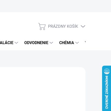
PRÁZDNY KOŠÍK
NÁKUPNÝ
KOŠÍK
ALÁCIE
ODVODNENIE
CHÉMIA
VEREJNÝ SEK