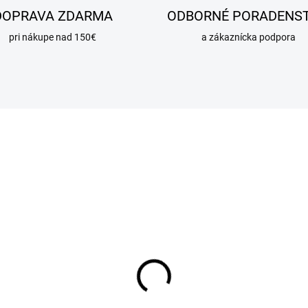
DOPRAVA ZDARMA
ODBORNÉ PORADENS
pri nákupe nad 150€
a zákaznícka podpora
DAJ
VÝPREDAJ
SKLADOM
SKL
uvka mosadzná
Vsuvka mosadzná
dukovaná GR G1-Rp1
redukovaná GR G5/4-