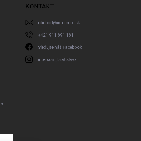
KONTAKT
obchod
@
intercom.sk
+421 911 891 181
Sledujte náš Facebook
intercom_bratislava
na