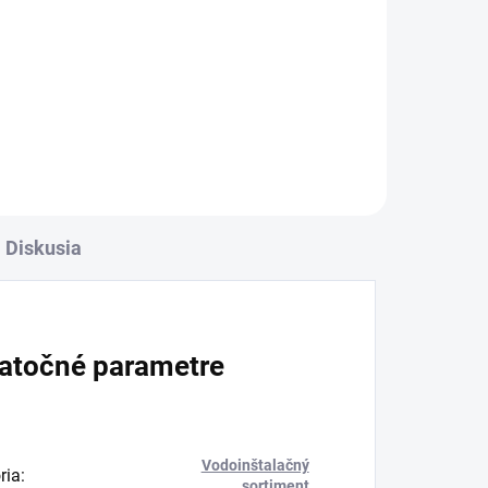
l
Diskusia
atočné parametre
Vodoinštalačný
ria
:
sortiment