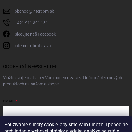
obchod
@
intercom.sk
+421 911 891 181
Sledujte náš Facebook
intercom_bratislava
ODOBERAŤ NEWSLETTER
Vložte svoj e-mail a my Vám budeme zasielať informácie o nových
produktoch na našom e-shope.
EMAIL
Používame súbory cookie, aby sme vám umožnili pohodlné
Vložením e-mailu súhlasíte s
podmienkami ochrany osobných údajov
prehliadanie webovej stránky a vďaka analýze neustále