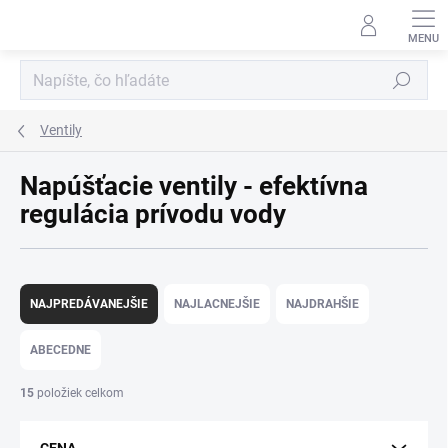
Prejsť
na
obsah
Hľadať
Ventily
Napúšťacie ventily - efektívna
regulácia prívodu vody
R
a
NAJPREDÁVANEJŠIE
NAJLACNEJŠIE
NAJDRAHŠIE
d
e
ABECEDNE
n
i
15
položiek celkom
e
p