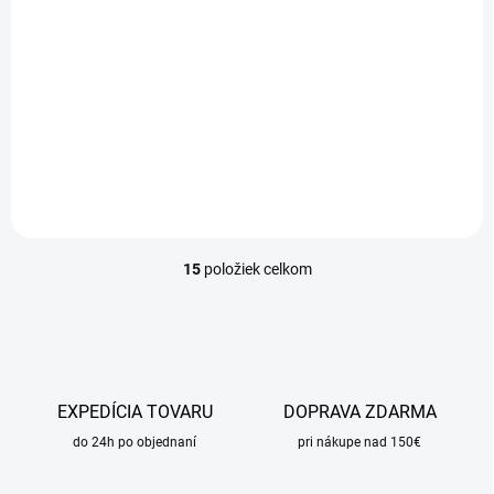
SKLADOM
Napúšťací ventil spodný,
plastový závit 1/2"
7,95 €
Detail
15
položiek celkom
O
v
l
á
d
a
c
EXPEDÍCIA TOVARU
DOPRAVA ZDARMA
i
do 24h po objednaní
e
pri nákupe nad 150€
p
r