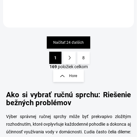
Načítať 24 ďalších
1
8
O
S
v
t
169
položiek celkom
l
r
Hore
á
á
d
n
a
Ako si vybrať ručnú sprchu: Riešenie
k
c
o
i
bežných problémov
e
v
p
a
Výber správnej ručnej sprchy môže byť prekvapivo zložitým
r
n
v
rozhodnutím, ktoré ovplyvňuje každodenné pohodlie a dokonca aj
i
k
účinnosť využívania vody v domácnosti. Ľudia často čelia dileme:
e
y