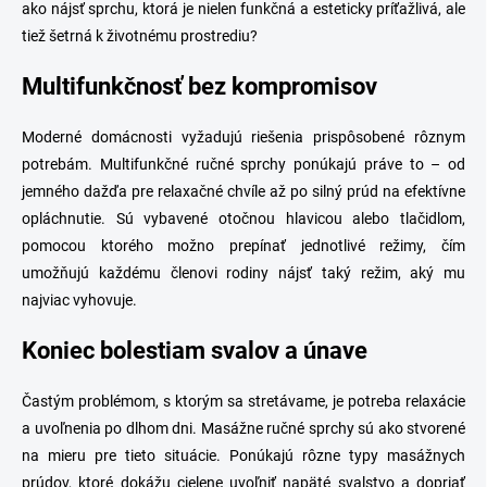
ako nájsť sprchu, ktorá je nielen funkčná a esteticky príťažlivá, ale
v
ý
tiež šetrná k životnému prostrediu?
p
i
Multifunkčnosť bez kompromisov
s
u
Moderné domácnosti vyžadujú riešenia prispôsobené rôznym
potrebám. Multifunkčné ručné sprchy ponúkajú práve to – od
jemného dažďa pre relaxačné chvíle až po silný prúd na efektívne
opláchnutie. Sú vybavené otočnou hlavicou alebo tlačidlom,
pomocou ktorého možno prepínať jednotlivé režimy, čím
umožňujú každému členovi rodiny nájsť taký režim, aký mu
najviac vyhovuje.
Koniec bolestiam svalov a únave
Častým problémom, s ktorým sa stretávame, je potreba relaxácie
a uvoľnenia po dlhom dni. Masážne ručné sprchy sú ako stvorené
na mieru pre tieto situácie. Ponúkajú rôzne typy masážnych
prúdov, ktoré dokážu cielene uvoľniť napäté svalstvo a dopriať