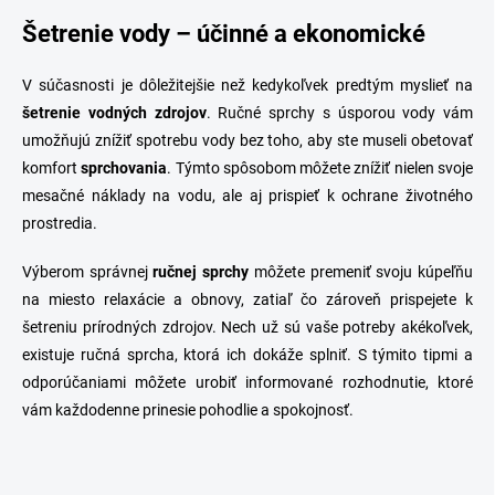
Šetrenie vody – účinné a ekonomické
V súčasnosti je dôležitejšie než kedykoľvek predtým myslieť na
šetrenie vodných zdrojov
. Ručné sprchy s úsporou vody vám
umožňujú znížiť spotrebu vody bez toho, aby ste museli obetovať
komfort
sprchovania
. Týmto spôsobom môžete znížiť nielen svoje
mesačné náklady na vodu, ale aj prispieť k ochrane životného
prostredia.
Výberom správnej
ručnej sprchy
môžete premeniť svoju kúpeľňu
na miesto relaxácie a obnovy, zatiaľ čo zároveň prispejete k
šetreniu prírodných zdrojov. Nech už sú vaše potreby akékoľvek,
existuje ručná sprcha, ktorá ich dokáže splniť. S týmito tipmi a
odporúčaniami môžete urobiť informované rozhodnutie, ktoré
vám každodenne prinesie pohodlie a spokojnosť.