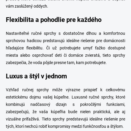
vám zaslúžený oddych.
Flexibilita a pohodlie pre každého
Nastaviteľné ručné sprchy s dostatočne dlhou a komfortnou
sprchovou hadicou predstavujú ideálne riešenie pre domácnosti
hľadajúce flexibilitu. Či už potrebujete umyť ťažko dostupné
miesta alebo osprchovať deti či domáce zvieratá, tieto sprchy
zabezpečia, že voda pôjde presne tam, kam potrebujete.
Luxus a štýl v jednom
Vzhľad ručnej sprchy môže výrazne prispieť k celkovému
estetickému dojmu vašej kúpeľne. Luxusné ručné sprchy, ktoré
kombinujú nadčasový dizajn s pokročilými funkciami,
zabezpečujú, že vaša kúpeľňa bude nielen praktická, ale aj
vizuálne príťažlivá. Tieto sprchy predstavujú ideálne riešenie pre
tých, ktorí nechcú robiť kompromisy medzi funkčnosťou a štýlom.