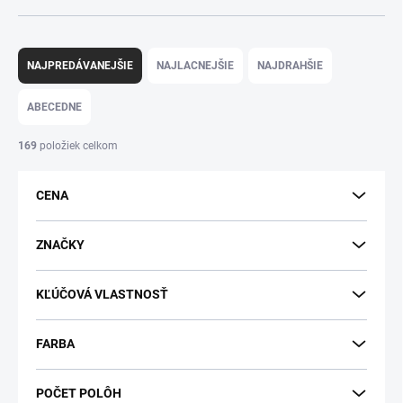
R
a
NAJPREDÁVANEJŠIE
NAJLACNEJŠIE
NAJDRAHŠIE
d
e
ABECEDNE
n
i
169
položiek celkom
e
p
CENA
r
o
d
ZNAČKY
u
k
KĽÚČOVÁ VLASTNOSŤ
t
o
v
FARBA
POČET POLÔH