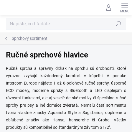
Prejsť
na
obsah
Hľadať
Sprchový sortiment
Ručné sprchové hlavice
Ručná sprcha a správny držiak na sprchu sú drobnosti, ktoré
výrazne zvyšujú každodenný komfort v kúpeľni. V ponuke
Intercom Europe nájdete 1 až 8-polohové ručné sprchy, úsporné
ECO modely, moderné spršky s Bluetooth a LED displejom s
rôznymi funkciami, ale aj veselé detské motívy či špeciálne ručné
sprchy pre psy a iné domáce zvieratá. Nemalú časť sortimentu
tvoria vlastné značky Aquaristo Style a Sagittarius, doplnené o
obľúbené značky ako Hansa, hansgrohe či Grohe. Všetky
produkty sú kompatibilné so štandardným závitom G1/2".