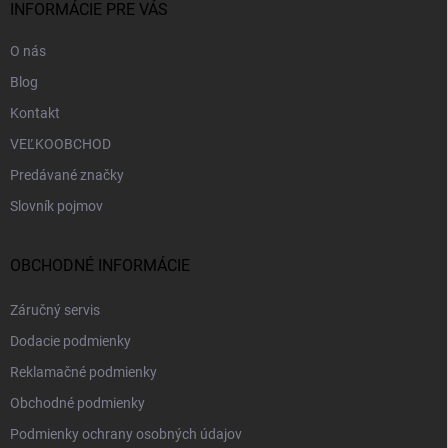
i
INFORMÁCIE PRE VÁS
e
O nás
Blog
Kontakt
VEĽKOOBCHOD
Predávané značky
Slovník pojmov
OBCHODNÉ INFORMÁCIE
Záručný servis
Dodacie podmienky
Reklamačné podmienky
Obchodné podmienky
Podmienky ochrany osobných údajov