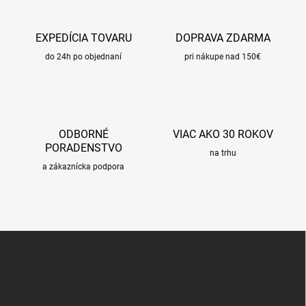
EXPEDÍCIA TOVARU
DOPRAVA ZDARMA
do 24h po objednaní
pri nákupe nad 150€
ODBORNÉ
VIAC AKO 30 ROKOV
PORADENSTVO
na trhu
a zákaznícka podpora
Z
á
p
ä
t