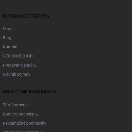
ä
t
i
INFORMÁCIE PRE VÁS
e
O nás
Blog
Kontakt
VEĽKOOBCHOD
Predávané značky
Slovník pojmov
OBCHODNÉ INFORMÁCIE
Záručný servis
Dodacie podmienky
Reklamačné podmienky