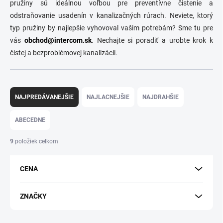
pružiny sú ideálnou voľbou pre preventívne čistenie a
odstraňovanie usadenín v kanalizačných rúrach. Neviete, ktorý
typ pružiny by najlepšie vyhovoval vašim potrebám? Sme tu pre
vás
obchod@intercom.sk
. Nechajte si poradiť a urobte krok k
čistej a bezproblémovej kanalizácii.
R
a
NAJPREDÁVANEJŠIE
NAJLACNEJŠIE
NAJDRAHŠIE
d
e
ABECEDNE
n
i
9
položiek celkom
e
p
CENA
r
o
d
ZNAČKY
u
k