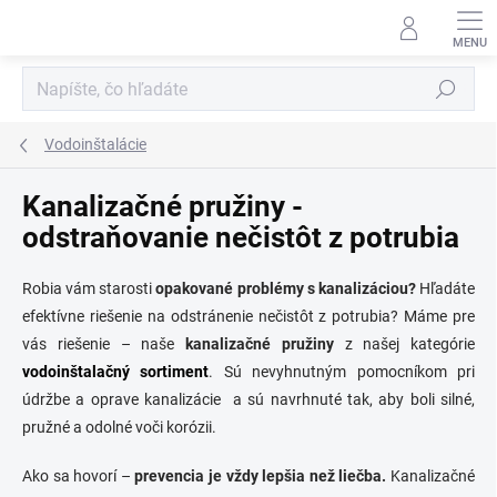
Prejsť
na
obsah
Hľadať
Vodoinštalácie
Kanalizačné pružiny -
odstraňovanie nečistôt z potrubia
Robia vám starosti
opakované problémy s kanalizáciou?
Hľadáte
efektívne riešenie na odstránenie nečistôt z potrubia? Máme pre
vás riešenie – naše
kanalizačné
pružiny
z našej kategórie
vodoinštalačný sortiment
. Sú nevyhnutným pomocníkom pri
údržbe a oprave kanalizácie a sú navrhnuté tak, aby boli silné,
pružné a odolné voči korózii.
Ako sa hovorí –
prevencia je vždy lepšia než liečba.
Kanalizačné