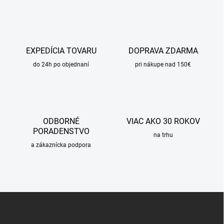
l
á
d
a
c
EXPEDÍCIA TOVARU
DOPRAVA ZDARMA
i
do 24h po objednaní
e
pri nákupe nad 150€
p
r
v
k
y
ODBORNÉ
VIAC AKO 30 ROKOV
v
PORADENSTVO
ý
na trhu
p
a zákaznícka podpora
i
s
u
Z
á
p