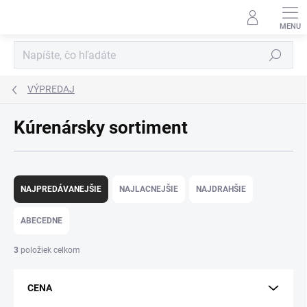
Prejsť
na
obsah
Hľadať
VÝPREDAJ
Kúrenársky sortiment
R
a
NAJPREDÁVANEJŠIE
NAJLACNEJŠIE
NAJDRAHŠIE
d
e
ABECEDNE
n
i
3
položiek celkom
e
p
CENA
r