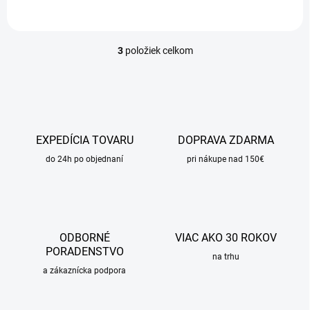
3
položiek celkom
O
v
l
á
d
a
c
EXPEDÍCIA TOVARU
DOPRAVA ZDARMA
i
do 24h po objednaní
e
pri nákupe nad 150€
p
r
v
k
y
ODBORNÉ
VIAC AKO 30 ROKOV
v
PORADENSTVO
ý
na trhu
p
a zákaznícka podpora
i
s
u