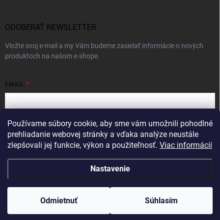
ODOBERAŤ NEWSLETTER
Vložte svoj e-mail a my Vám budeme zasielať informácie o nových
produktoch na našom e-shope.
EMAIL
Používame súbory cookie, aby sme vám umožnili pohodlné
Vložením e-mailu súhlasíte s
podmienkami ochrany osobných údajov
prehliadanie webovej stránky a vďaka analýze neustále
zlepšovali jej funkcie, výkon a použiteľnosť.
Viac informácií
Prihlásiť sa
Nastavenie
Copyright 2026
Intercom
. Všetky práva vyhradené.
Odmietnuť
Súhlasím
Vytvoril Shoptet