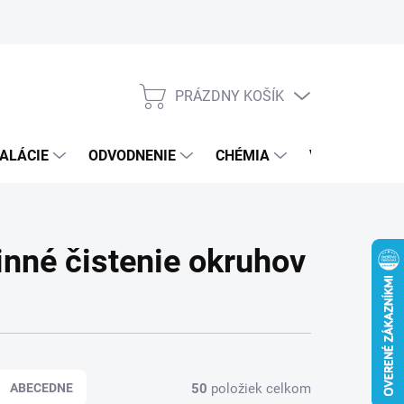
PRÁZDNY KOŠÍK
NÁKUPNÝ
KOŠÍK
ALÁCIE
ODVODNENIE
CHÉMIA
VEREJNÝ SEK
inné čistenie okruhov
50
položiek celkom
ABECEDNE