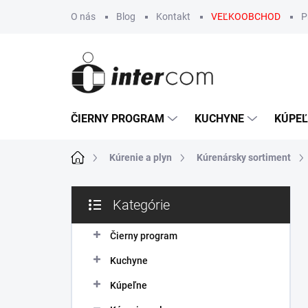
Prejsť
O nás
Blog
Kontakt
VEĽKOOBCHOD
P
na
obsah
ČIERNY PROGRAM
KUCHYNE
KÚPE
Domov
Kúrenie a plyn
Kúrenársky sortiment
B
Kategórie
o
Preskočiť
č
kategórie
n
Čierny program
ý
Kuchyne
p
a
Kúpeľne
n