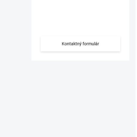
Máte otázku?
Obráťte sa na nás.
Kontaktný formulár