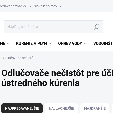
redávané značky
Slovník pojmov
Hľadať
ĽNE
KÚRENIE A PLYN
OHREV VODY
VODOINŠT
Odlučovače nečistôt
Odlučovače nečistôt pre úč
ústredného kúrenia
R
a
NAJPREDÁVANEJŠIE
NAJLACNEJŠIE
NAJDRAHŠIE
d