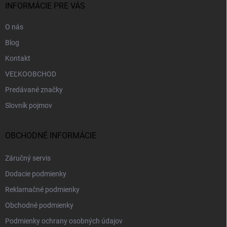
i
INFORMÁCIE PRE VÁS
e
O nás
Blog
Kontakt
VEĽKOOBCHOD
Predávané značky
Slovník pojmov
OBCHODNÉ INFORMÁCIE
Záručný servis
Dodacie podmienky
Reklamačné podmienky
Obchodné podmienky
Podmienky ochrany osobných údajov