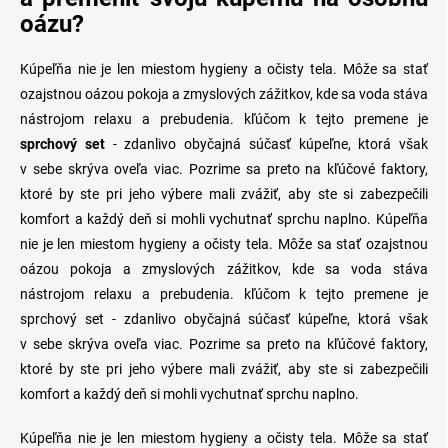
e
v
oázu?
p
a
r
n
v
Kúpeľňa nie je len miestom hygieny a očisty tela. Môže sa stať
i
k
ozajstnou oázou pokoja a zmyslových zážitkov, kde sa voda stáva
e
y
nástrojom relaxu a prebudenia. kľúčom k tejto premene je
v
ý
sprchový set
- zdanlivo obyčajná súčasť kúpeľne, ktorá však
p
v sebe skrýva oveľa viac. Pozrime sa preto na kľúčové faktory,
i
ktoré by ste pri jeho výbere mali zvážiť, aby ste si zabezpečili
s
u
komfort a každý deň si mohli vychutnať sprchu naplno. Kúpeľňa
nie je len miestom hygieny a očisty tela. Môže sa stať ozajstnou
oázou pokoja a zmyslových zážitkov, kde sa voda stáva
nástrojom relaxu a prebudenia. kľúčom k tejto premene je
sprchový set - zdanlivo obyčajná súčasť kúpeľne, ktorá však
v sebe skrýva oveľa viac. Pozrime sa preto na kľúčové faktory,
ktoré by ste pri jeho výbere mali zvážiť, aby ste si zabezpečili
komfort a každý deň si mohli vychutnať sprchu naplno.
Kúpeľňa nie je len miestom hygieny a očisty tela. Môže sa stať