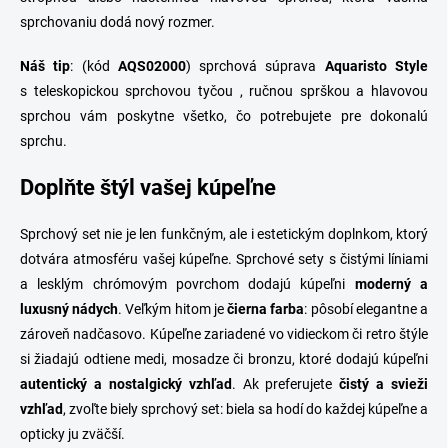
sprchovaniu dodá nový rozmer.
Náš tip
: (kód
AQS02000
) sprchová súprava
Aquaristo Style
s teleskopickou sprchovou tyčou , ručnou sprškou a hlavovou
sprchou vám poskytne všetko, čo potrebujete pre dokonalú
sprchu.
Doplňte štýl vašej kúpeľne
Sprchový set nie je len funkčným, ale i estetickým doplnkom, ktorý
dotvára atmosféru vašej kúpeľne. Sprchové sety s čistými líniami
a lesklým chrómovým povrchom dodajú kúpeľni
moderný a
luxusný nádych
. Veľkým hitom je
čierna farba
: pôsobí elegantne a
zároveň nadčasovo. Kúpeľne zariadené vo vidieckom či retro štýle
si žiadajú odtiene medi, mosadze či bronzu, ktoré dodajú kúpeľni
autentický a nostalgický vzhľad
. Ak preferujete
čistý a svieži
vzhľad
, zvoľte biely sprchový set: biela sa hodí do každej kúpeľne a
opticky ju zväčší.