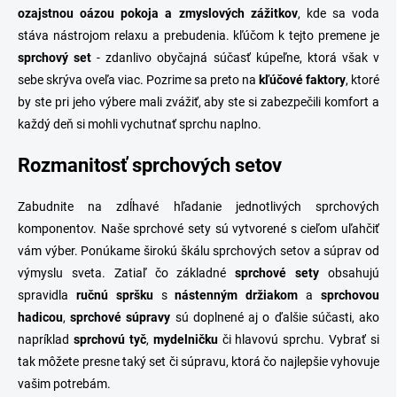
ozajstnou oázou pokoja a zmyslových zážitkov
, kde sa voda
stáva nástrojom relaxu a prebudenia. kľúčom k tejto premene je
sprchový
set
- zdanlivo obyčajná súčasť kúpeľne, ktorá však v
sebe skrýva oveľa viac. Pozrime sa preto na
kľúčové
faktory
, ktoré
by ste pri jeho výbere mali zvážiť, aby ste si zabezpečili komfort a
každý deň si mohli vychutnať sprchu naplno.
Rozmanitosť sprchových setov
Zabudnite na zdĺhavé hľadanie jednotlivých sprchových
komponentov. Naše sprchové sety sú vytvorené s cieľom uľahčiť
vám výber. Ponúkame širokú škálu sprchových setov a súprav od
výmyslu sveta. Zatiaľ čo základné
sprchové
sety
obsahujú
spravidla
ručnú spršku
s
nástenným držiakom
a
sprchovou
hadicou
,
sprchové
súpravy
sú doplnené aj o ďalšie súčasti, ako
napríklad
sprchovú tyč
,
mydelničku
či hlavovú sprchu. Vybrať si
tak môžete presne taký set či súpravu, ktorá čo najlepšie vyhovuje
vašim potrebám.