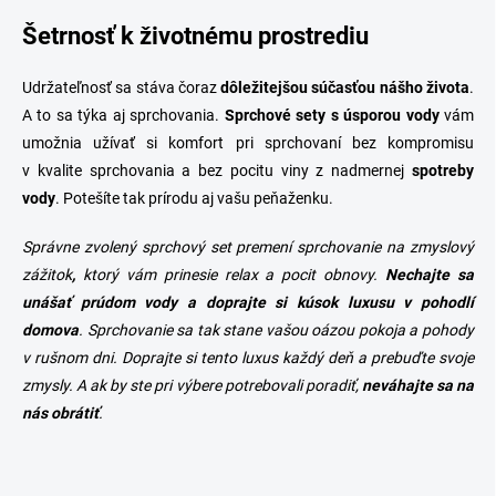
Šetrnosť k životnému prostrediu
Udržateľnosť sa stáva čoraz
dôležitejšou súčasťou nášho života
.
A to sa týka aj sprchovania.
Sprchové sety s úsporou vody
vám
umožnia užívať si komfort pri sprchovaní bez kompromisu
v kvalite sprchovania a bez pocitu viny z nadmernej
spotreby
vody
. Potešíte tak prírodu aj vašu peňaženku.
Správne zvolený sprchový set
premení sprchovanie na zmyslový
zážitok
,
ktorý vám prinesie relax a pocit obnovy.
Nechajte sa
unášať prúdom vody a doprajte si kúsok luxusu v pohodlí
domova
. Sprchovanie sa tak stane vašou oázou pokoja a pohody
v rušnom dni. Doprajte si tento luxus každý deň a prebuďte svoje
zmysly. A ak by ste pri výbere potrebovali poradiť,
neváhajte sa na
nás obrátiť
.