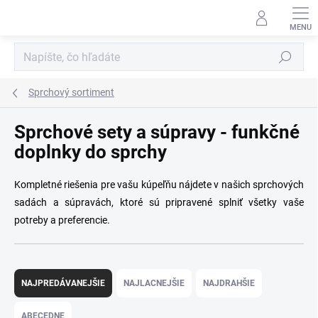
Prejsť
na
obsah
Hľadať
Sprchový sortiment
Sprchové sety a súpravy - funkčné
doplnky do sprchy
Kompletné riešenia pre vašu kúpeľňu nájdete v našich sprchových
sadách a súpravách, ktoré sú pripravené splniť všetky vaše
potreby a preferencie.
R
a
NAJPREDÁVANEJŠIE
NAJLACNEJŠIE
NAJDRAHŠIE
d
e
ABECEDNE