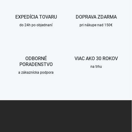
EXPEDÍCIA TOVARU
DOPRAVA ZDARMA
do 24h po objednaní
pri nákupe nad 150€
ODBORNÉ
VIAC AKO 30 ROKOV
PORADENSTVO
na trhu
a zákaznícka podpora
Z
á
p
ä
t