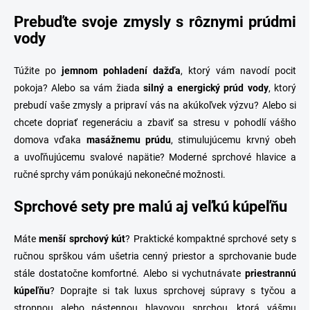
Prebuďte svoje zmysly s rôznymi prúdmi
vody
Túžite po
jemnom pohladení dažďa
, ktorý vám navodí pocit
pokoja? Alebo sa vám žiada
silný a energický prúd vody
, ktorý
prebudí vaše zmysly a pripraví vás na akúkoľvek výzvu? Alebo si
chcete dopriať regeneráciu a zbaviť sa stresu v pohodlí vášho
domova vďaka
masážnemu prúdu
, stimulujúcemu krvný obeh
a uvoľňujúcemu svalové napätie? M
oderné sprchové hlavice a
ručné sprchy vám ponúkajú nekonečné možnosti.
Sprchové sety pre malú aj veľkú kúpeľňu
Máte
menší sprchový kút
? Praktické kompaktné sprchové sety s
ručnou sprškou vám ušetria cenný priestor a sprchovanie bude
stále dostatočne komfortné. Alebo si vychutnávate
priestrannú
kúpeľňu
? Doprajte si tak luxus sprchovej súpravy s tyčou a
stropnou alebo nástennou hlavovou sprchou, ktorá vášmu