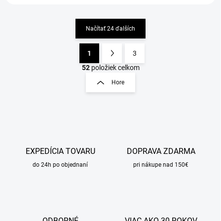
Načítať 24 ďalších
1
3
O
S
v
t
52
položiek celkom
l
r
Hore
á
á
d
n
a
k
c
o
i
e
v
p
a
r
EXPEDÍCIA TOVARU
DOPRAVA ZDARMA
n
v
i
do 24h po objednaní
pri nákupe nad 150€
k
e
y
v
ý
p
i
ODBORNÉ
VIAC AKO 30 ROKOV