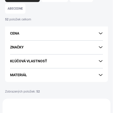
d
e
ABECEDNE
n
i
52
položiek celkom
e
p
CENA
r
o
d
ZNAČKY
u
k
KĽÚČOVÁ VLASTNOSŤ
t
o
v
MATERIÁL
Zobrazených položiek:
52
V
ý
p