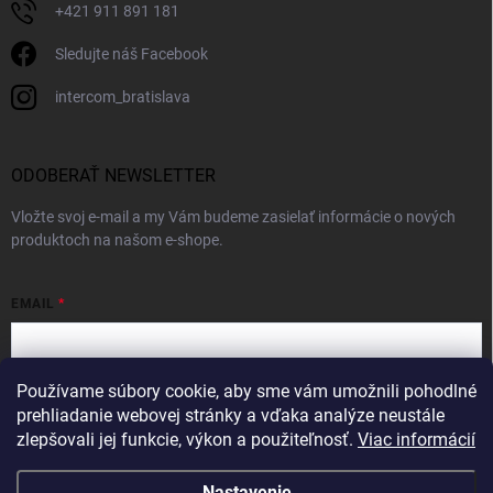
+421 911 891 181
Sledujte náš Facebook
intercom_bratislava
ODOBERAŤ NEWSLETTER
Vložte svoj e-mail a my Vám budeme zasielať informácie o nových
produktoch na našom e-shope.
EMAIL
Používame súbory cookie, aby sme vám umožnili pohodlné
Vložením e-mailu súhlasíte s
podmienkami ochrany osobných údajov
prehliadanie webovej stránky a vďaka analýze neustále
zlepšovali jej funkcie, výkon a použiteľnosť.
Viac informácií
Prihlásiť sa
Nastavenie