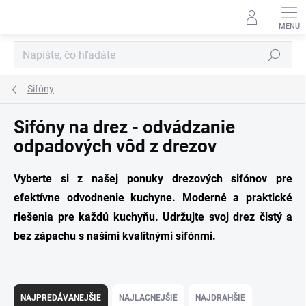
Prejsť
na
obsah
Hľadať
Sifóny
Sifóny na drez - odvádzanie
odpadových vôd z drezov
Vyberte si z našej ponuky drezových sifónov pre
efektívne odvodnenie kuchyne. Moderné a praktické
riešenia pre každú kuchyňu. Udržujte svoj drez čistý a
bez zápachu s našimi kvalitnými sifónmi.
R
a
NAJPREDÁVANEJŠIE
NAJLACNEJŠIE
NAJDRAHŠIE