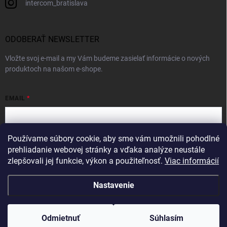
intercom_bratislava
ODOBERAŤ NEWSLETTER
Vložte svoj e-mail a my Vám budeme zasielať informácie o nových
produktoch na našom e-shope.
EMAIL
Používame súbory cookie, aby sme vám umožnili pohodlné
Vložením e-mailu súhlasíte s
podmienkami ochrany osobných údajov
prehliadanie webovej stránky a vďaka analýze neustále
zlepšovali jej funkcie, výkon a použiteľnosť.
Viac informácií
Prihlásiť sa
Nastavenie
Copyright 2026
Intercom
. Všetky práva vyhradené.
Odmietnuť
Súhlasím