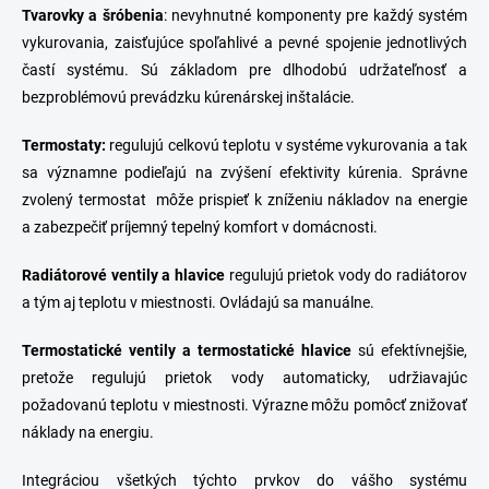
Tvarovky
a
šróbenia
: nevyhnutné komponenty pre každý systém
vykurovania, zaisťujúce spoľahlivé a pevné spojenie jednotlivých
častí systému. Sú základom pre dlhodobú udržateľnosť a
bezproblémovú prevádzku kúrenárskej inštalácie.
Termostaty
:
regulujú celkovú teplotu v systéme vykurovania a tak
sa významne podieľajú na zvýšení efektivity kúrenia. Správne
zvolený termostat môže prispieť k zníženiu nákladov na energie
a zabezpečiť príjemný tepelný komfort v domácnosti.
Radiátorové ventily a hlavice
regulujú prietok vody do radiátorov
a tým aj teplotu v miestnosti. Ovládajú sa manuálne.
Termostatické ventily
a
termostatické hlavice
sú efektívnejšie,
pretože regulujú prietok vody automaticky, udržiavajúc
požadovanú teplotu v miestnosti. Výrazne môžu pomôcť znižovať
náklady na energiu.
Integráciou všetkých týchto prvkov do vášho systému