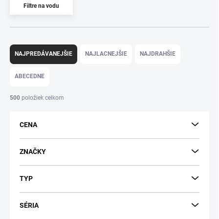
Filtre na vodu
R
a
NAJPREDÁVANEJŠIE
NAJLACNEJŠIE
NAJDRAHŠIE
d
e
ABECEDNE
n
i
500
položiek celkom
e
p
CENA
r
o
d
ZNAČKY
u
k
TYP
t
o
v
SÉRIA