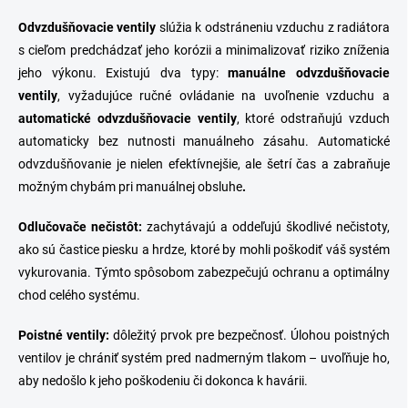
Odvzdušňovacie
ventily
slúžia k odstráneniu vzduchu z radiátora
s cieľom predchádzať jeho korózii a minimalizovať riziko zníženia
jeho výkonu. Existujú dva typy:
manuálne odvzdušňovacie
ventily
, vyžadujúce ručné ovládanie na uvoľnenie vzduchu a
automatické odvzdušňovacie ventily
, ktoré odstraňujú vzduch
automaticky bez nutnosti manuálneho zásahu. Automatické
odvzdušňovanie je nielen efektívnejšie, ale šetrí čas a zabraňuje
možným chybám pri manuálnej obsluhe
.
Odlučovače
nečistôt
:
zachytávajú a oddeľujú škodlivé nečistoty,
ako sú častice piesku a hrdze, ktoré by mohli poškodiť váš systém
vykurovania. Týmto spôsobom zabezpečujú ochranu a optimálny
chod celého systému.
Poistné
ventily
:
dôležitý prvok pre bezpečnosť. Úlohou poistných
ventilov je chrániť systém pred nadmerným tlakom – uvoľňuje ho,
aby nedošlo k jeho poškodeniu či dokonca k havárii.