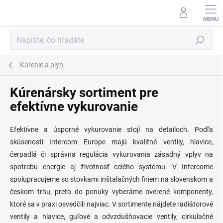
Prejsť
na
obsah
Hľadať
Kúrenie a plyn
Kúrenársky sortiment pre
efektívne vykurovanie
Efektívne a úsporné vykurovanie stojí na detailoch. Podľa
skúseností Intercom Europe majú kvalitné ventily, hlavice,
čerpadlá či správna regulácia vykurovania zásadný vplyv na
spotrebu energie aj životnosť celého systému. V Intercome
spolupracujeme so stovkami inštalačných firiem na slovenskom a
českom trhu, preto do ponuky vyberáme overené komponenty,
ktoré sa v praxi osvedčili najviac. V sortimente nájdete radiátorové
ventily a hlavice, guľové a odvzdušňovacie ventily, cirkulačné