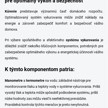
pre optimálny výkon a bezpečnosť
e
v
p
a
Kúrenie
predstavuje významnú časť domáceho rozpočtu.
r
n
v
Optimalizovaný systém vykurovania môže znížiť náklady na
i
k
energie a zároveň zabezpečiť komfort a bezpečnosť vášho
e
y
domova.
v
ý
p
Pri výbere spoľahlivého a efektívneho
systému vykurovania
je
i
dôležité zvážiť niekoľko kľúčových komponentov, potrebných pre
s
zabezpečenie optimálneho výkonu a energetickej účinnosti vášho
u
systému.
K týmto komponentom patria:
Manometre
a
termometre
na vodu: základné nástroje pre
monitorovanie tlaku a teploty vody v systéme vykurovania. Príliš
vysoký tlak a teplota môže spôsobiť poškodenie systému, príliš
nízke hodnoty zas môžu viesť k neefektívnej prevádzke.
Pravidelná kontrola týchto meračov je preto nevyhnutná.