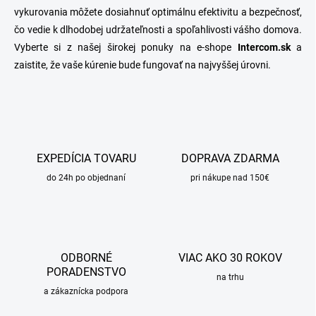
vykurovania môžete dosiahnuť optimálnu efektivitu a bezpečnosť,
čo vedie k dlhodobej udržateľnosti a spoľahlivosti vášho domova.
Vyberte si z našej širokej ponuky na e-shope
Intercom.sk
a
zaistite, že vaše kúrenie bude fungovať na najvyššej úrovni.
EXPEDÍCIA TOVARU
DOPRAVA ZDARMA
do 24h po objednaní
pri nákupe nad 150€
ODBORNÉ
VIAC AKO 30 ROKOV
PORADENSTVO
na trhu
a zákaznícka podpora