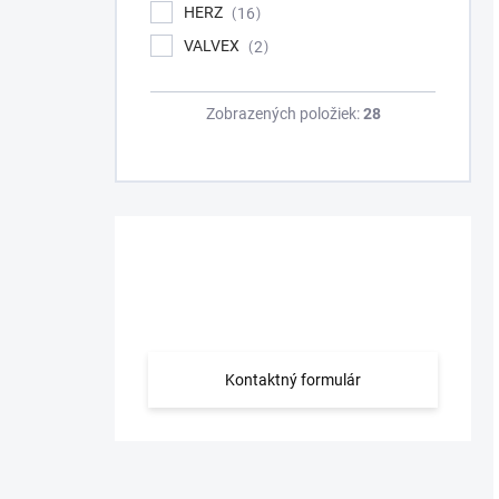
HERZ
16
VALVEX
2
Zobrazených položiek:
28
Máte otázku?
Obráťte sa na nás.
Kontaktný formulár