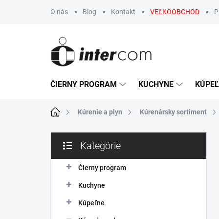
Prejsť
O nás
Blog
Kontakt
VEĽKOOBCHOD
P
na
obsah
ČIERNY PROGRAM
KUCHYNE
KÚPE
Domov
Kúrenie a plyn
Kúrenársky sortiment
B
Kategórie
o
Preskočiť
č
kategórie
n
Čierny program
ý
Kuchyne
p
a
Kúpeľne
n