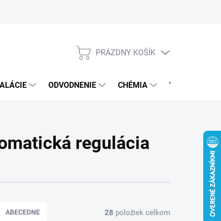
PRÁZDNY KOŠÍK
NÁKUPNÝ
KOŠÍK
ALÁCIE
ODVODNENIE
CHÉMIA
VEREJNÝ SEK
tomatická regulácia
28
položiek celkom
ABECEDNE