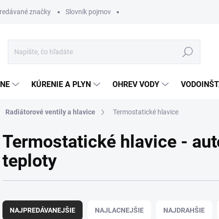
redávané značky
Slovník pojmov
Hľadať
ĽNE
KÚRENIE A PLYN
OHREV VODY
VODOINŠT
Radiátorové ventily a hlavice
Termostatické hlavice
Termostatické hlavice - au
teploty
R
a
NAJPREDÁVANEJŠIE
NAJLACNEJŠIE
NAJDRAHŠIE
d