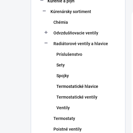
Kúrenie a plyn
e
l
Kúrenársky sortiment
Chémia
Odvzdušňovacie ventily
Radiátorové ventily a hlavice
Príslušenstvo
Sety
Spojky
Termostatické hlavice
Termostatické ventily
Ventily
Termostaty
Poistné ventily