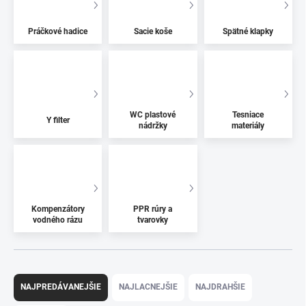
Práčkové hadice
Sacie koše
Spätné klapky
WC plastové
Tesniace
Y filter
nádržky
materiály
Kompenzátory
PPR rúry a
vodného rázu
tvarovky
R
a
NAJPREDÁVANEJŠIE
NAJLACNEJŠIE
NAJDRAHŠIE
d