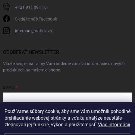
+421 911 891 181
Sledujte náš Facebook
intercom_bratislava
ODOBERAŤ NEWSLETTER
Vložte svoj e-mail a my Vám budeme zasielať informácie o nových
produktoch na našom e-shope.
EMAIL
Používame súbory cookie, aby sme vám umožnili pohodlné
Vložením e-mailu súhlasíte s
podmienkami ochrany osobných údajov
prehliadanie webovej stránky a vďaka analýze neustále
zlepšovali jej funkcie, výkon a použiteľnosť.
Viac informácií
Prihlásiť sa