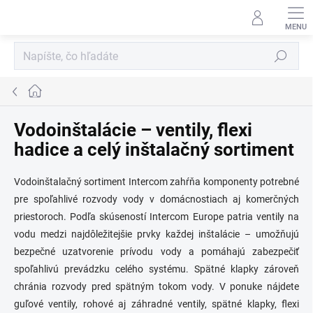
Prejsť
na
obsah
Hľadať
Domov
Vodoinštalácie – ventily, flexi
hadice a celý inštalačný sortiment
Vodoinštalačný sortiment Intercom zahŕňa komponenty potrebné
pre spoľahlivé rozvody vody v domácnostiach aj komerčných
priestoroch. Podľa skúseností Intercom Europe patria ventily na
vodu medzi najdôležitejšie prvky každej inštalácie – umožňujú
bezpečné uzatvorenie prívodu vody a pomáhajú zabezpečiť
spoľahlivú prevádzku celého systému. Spätné klapky zároveň
chránia rozvody pred spätným tokom vody. V ponuke nájdete
guľové ventily, rohové aj záhradné ventily, spätné klapky, flexi