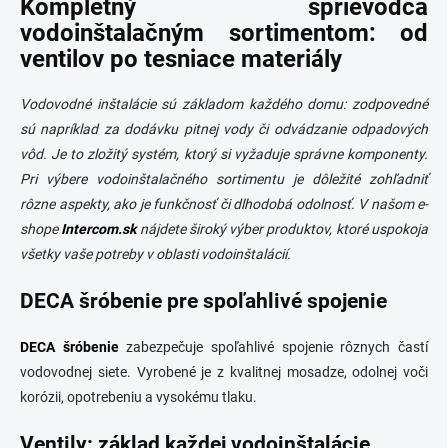
Kompletný sprievodca
k
c
o
i
vodoinštalačným sortimentom: od
e
v
ventilov po tesniace materiály
p
a
r
n
v
Vodovodné inštalácie sú základom každého domu: zodpovedné
i
k
sú napríklad za dodávku pitnej vody či odvádzanie odpadových
e
y
vôd. Je to zložitý systém, ktorý si vyžaduje správne komponenty.
v
ý
Pri výbere vodoinštalačného sortimentu je dôležité zohľadniť
p
rôzne aspekty, ako je funkčnosť či dlhodobá odolnosť. V našom e-
i
shope
Intercom.sk
nájdete široký výber produktov, ktoré uspokoja
s
u
všetky vaše potreby v oblasti vodoinštalácií.
DECA šróbenie pre spoľahlivé spojenie
DECA šróbenie
zabezpečuje spoľahlivé spojenie rôznych častí
vodovodnej siete. Vyrobené je z kvalitnej mosadze, odolnej voči
korózii, opotrebeniu a vysokému tlaku.
Ventily: základ každej vodoinštalácie