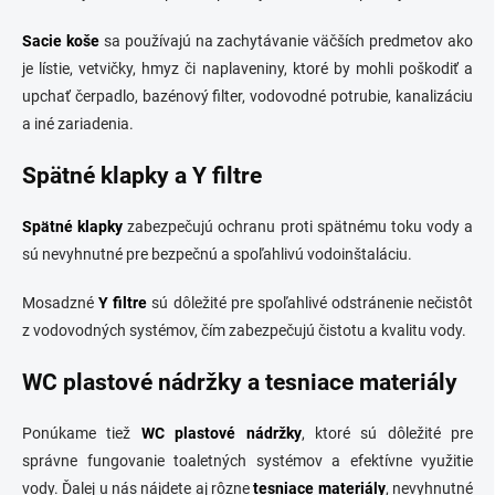
Sacie
koše
sa používajú na zachytávanie väčších predmetov ako
je lístie, vetvičky, hmyz či naplaveniny, ktoré by mohli poškodiť a
upchať čerpadlo, bazénový filter, vodovodné potrubie, kanalizáciu
a iné zariadenia.
Spätné klapky a Y filtre
Spätné
klapky
zabezpečujú ochranu proti spätnému toku vody a
sú nevyhnutné pre bezpečnú a spoľahlivú vodoinštaláciu.
Mosadzné
Y filtre
sú dôležité pre spoľahlivé odstránenie nečistôt
z vodovodných systémov, čím zabezpečujú čistotu a kvalitu vody.
WC plastové nádržky a tesniace materiály
Ponúkame tiež
WC plastové nádržky
, ktoré sú dôležité pre
správne fungovanie toaletných systémov a efektívne využitie
vody. Ďalej u nás nájdete aj rôzne
tesniace materiály
, nevyhnutné