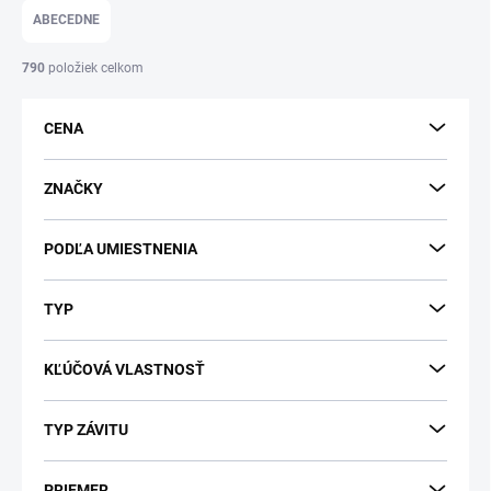
e
ABECEDNE
n
i
790
položiek celkom
e
p
CENA
r
o
d
ZNAČKY
u
k
PODĽA UMIESTNENIA
t
o
v
TYP
KĽÚČOVÁ VLASTNOSŤ
TYP ZÁVITU
PRIEMER