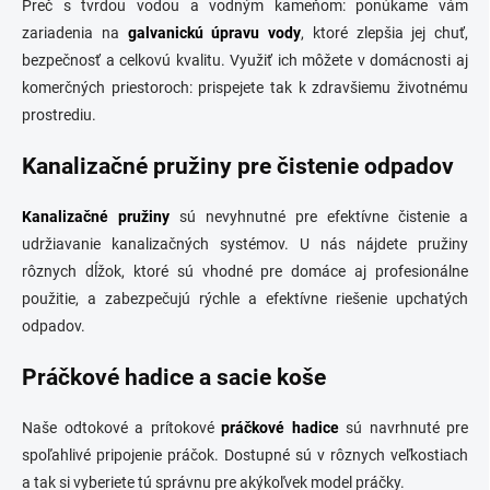
Preč s tvrdou vodou a vodným kameňom: ponúkame vám
zariadenia na
galvanickú úpravu vody
, ktoré zlepšia jej chuť,
bezpečnosť a celkovú kvalitu. Využiť ich môžete v domácnosti aj
komerčných priestoroch: prispejete tak k zdravšiemu životnému
prostrediu.
Kanalizačné pružiny pre čistenie odpadov
Kanalizačné pružiny
sú nevyhnutné pre efektívne čistenie a
udržiavanie kanalizačných systémov. U nás nájdete pružiny
rôznych dĺžok, ktoré sú vhodné pre domáce aj profesionálne
použitie, a zabezpečujú rýchle a efektívne riešenie upchatých
odpadov.
Práčkové hadice a sacie koše
Naše odtokové a prítokové
práčkové
hadice
sú navrhnuté pre
spoľahlivé pripojenie práčok. Dostupné sú v rôznych veľkostiach
a tak si vyberiete tú správnu pre akýkoľvek model práčky.