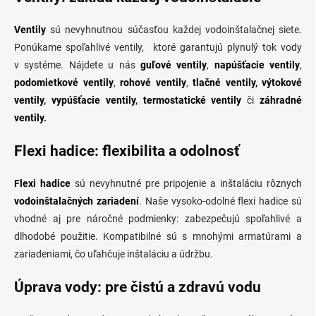
Ventily
sú nevyhnutnou súčasťou každej vodoinštalačnej siete.
Ponúkame spoľahlivé ventily, ktoré garantujú plynulý tok vody
v systéme. Nájdete u nás
guľové ventily
,
napúšťacie ventily
,
podomietkové ventily
,
rohové ventily
,
tlačné ventily,
výtokové
ventily
,
vypúšťacie ventily
,
termostatické ventily
či
záhradné
ventily
.
Flexi hadice: flexibilita a odolnosť
Flexi hadice
sú nevyhnutné pre pripojenie a inštaláciu rôznych
vodoinštalačných zariadení
. Naše vysoko-odolné flexi hadice sú
vhodné aj pre náročné podmienky: zabezpečujú spoľahlivé a
dlhodobé použitie. Kompatibilné sú s mnohými armatúrami a
zariadeniami, čo uľahčuje inštaláciu a údržbu.
Úprava vody: pre čistú a zdravú vodu