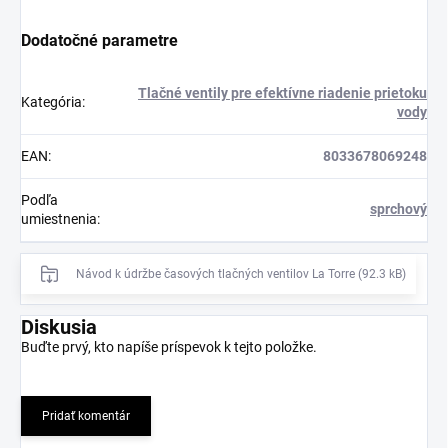
Dodatočné parametre
Tlačné ventily pre efektívne riadenie prietoku
Kategória
:
vody
EAN
:
8033678069248
Podľa
sprchový
umiestnenia
:
Návod k údržbe časových tlačných ventilov La Torre (92.3 kB)
Diskusia
Buďte prvý, kto napíše príspevok k tejto položke.
Pridať komentár