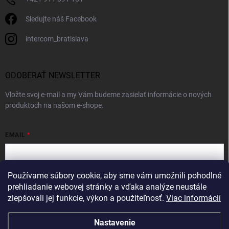
Sledujte náš Facebook
intercom_bratislava
ODOBERAŤ NEWSLETTER
Vložte svoj e-mail a my Vám budeme zasielať informácie o nových
produktoch na našom e-shope.
EMAIL
Používame súbory cookie, aby sme vám umožnili pohodlné
Vložením e-mailu súhlasíte s
podmienkami ochrany osobných údajov
prehliadanie webovej stránky a vďaka analýze neustále
zlepšovali jej funkcie, výkon a použiteľnosť.
Viac informácií
Prihlásiť sa
Nastavenie