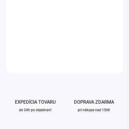
DORUČIŤ DO:
11.8.2026
MOŽNOSTI
DORUČENIA
−
+
Pridať do košíka
DETAILNÉ INFORMÁCIE
OPÝTAŤ SA
STRÁŽIŤ
EXPEDÍCIA TOVARU
DOPRAVA ZDARMA
do 24h po objednaní
pri nákupe nad 150€