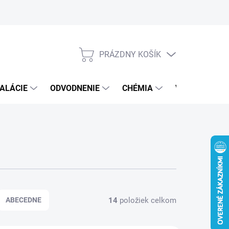
PRÁZDNY KOŠÍK
NÁKUPNÝ
KOŠÍK
ALÁCIE
ODVODNENIE
CHÉMIA
VEREJNÝ SEK
14
položiek celkom
ABECEDNE