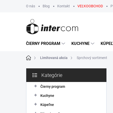
Prejsť
O nás
Blog
Kontakt
VEĽKOOBCHOD
P
na
obsah
ČIERNY PROGRAM
KUCHYNE
KÚPE
Domov
Limitovaná akcia
Sprchový sortiment
B
Kategórie
o
Preskočiť
č
kategórie
n
Čierny program
ý
Kuchyne
p
a
Kúpeľne
n