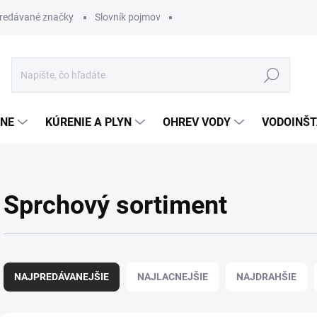
redávané značky
Slovník pojmov
Hľadať
ĽNE
KÚRENIE A PLYN
OHREV VODY
VODOINŠT
Sprchový sortiment
R
a
NAJPREDÁVANEJŠIE
NAJLACNEJŠIE
NAJDRAHŠIE
d
e