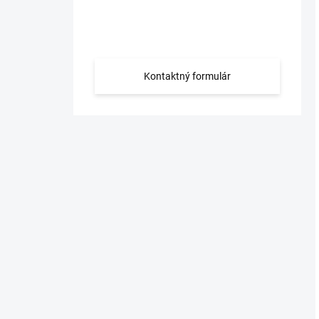
Máte otázku?
Obráťte sa na nás.
Kontaktný formulár