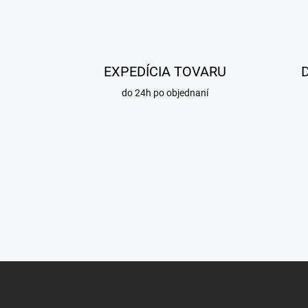
EXPEDÍCIA TOVARU
do 24h po objednaní
Z
á
p