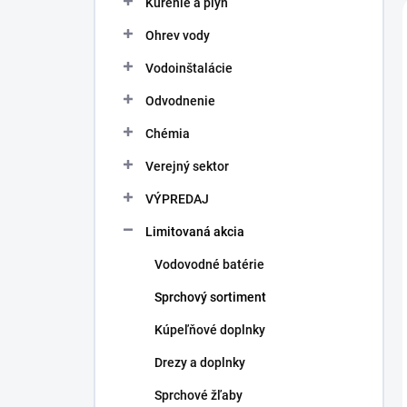
Kúrenie a plyn
e
l
Ohrev vody
Vodoinštalácie
Odvodnenie
Chémia
Verejný sektor
VÝPREDAJ
Limitovaná akcia
Vodovodné batérie
Sprchový sortiment
Kúpeľňové doplnky
Drezy a doplnky
Sprchové žľaby