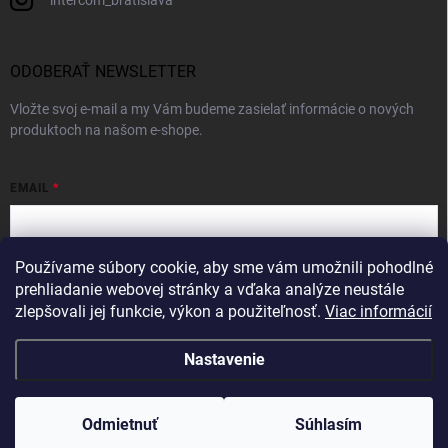
ODOBERAŤ NEWSLETTER
Vložte svoj e-mail a my Vám budeme zasielať informácie o nových
produktoch na našom e-shope.
EMAIL
Používame súbory cookie, aby sme vám umožnili pohodlné
Vložením e-mailu súhlasíte s
podmienkami ochrany osobných údajov
prehliadanie webovej stránky a vďaka analýze neustále
zlepšovali jej funkcie, výkon a použiteľnosť.
Viac informácií
Prihlásiť sa
Nastavenie
Copyright 2026
Intercom
. Všetky práva vyhradené.
Odmietnuť
Súhlasím
Vytvoril Shoptet