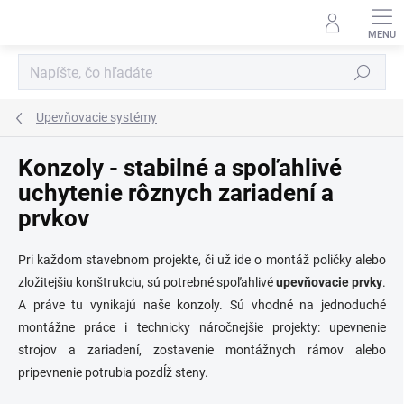
Prejsť
na
obsah
Hľadať
Upevňovacie systémy
Konzoly - stabilné a spoľahlivé
uchytenie rôznych zariadení a
prvkov
Pri každom stavebnom projekte, či už ide o montáž poličky alebo
zložitejšiu konštrukciu, sú potrebné spoľahlivé
upevňovacie prvky
.
A práve tu vynikajú naše konzoly. Sú vhodné na jednoduché
montážne práce i technicky náročnejšie projekty: upevnenie
strojov a zariadení, zostavenie montážnych rámov alebo
pripevnenie potrubia pozdĺž steny.