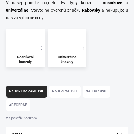
V našej ponuke nájdete dva typy konzol –
nosníkové
a
univerzálne
. Stavte na overenú značku
Rabovsky
a nakupujte u
nás za výborné ceny.
Nosníkové
Univerzálne
konzoly
konzoly
R
a
NAJPREDÁVANEJŠIE
NAJLACNEJŠIE
NAJDRAHŠIE
d
e
ABECEDNE
n
i
27
položiek celkom
e
p