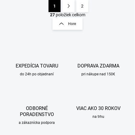
1
2
O
S
v
t
27
položiek celkom
l
r
Hore
á
á
d
n
a
k
c
o
i
e
v
p
a
r
EXPEDÍCIA TOVARU
DOPRAVA ZDARMA
n
v
i
do 24h po objednaní
pri nákupe nad 150€
k
e
y
v
ý
p
i
ODBORNÉ
VIAC AKO 30 ROKOV
s
PORADENSTVO
u
na trhu
a zákaznícka podpora