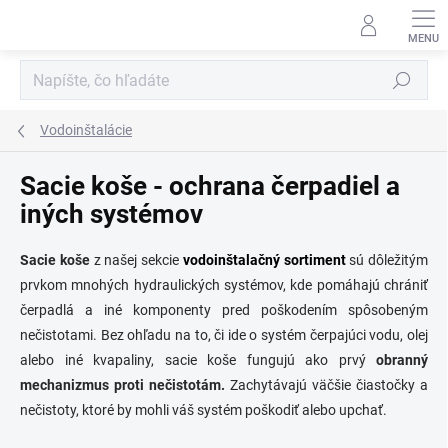
Prejsť
na
obsah
Hľadať
Vodoinštalácie
Sacie koše - ochrana čerpadiel a
iných systémov
Sacie koše
z našej sekcie
vodoinštalačný sortiment
sú dôležitým
prvkom mnohých hydraulických systémov, kde pomáhajú chrániť
čerpadlá a iné komponenty pred poškodením spôsobeným
nečistotami. Bez ohľadu na to, či ide o systém čerpajúci vodu, olej
alebo iné kvapaliny, sacie koše fungujú ako prvý
obranný
mechanizmus proti nečistotám.
Zachytávajú väčšie čiastočky a
nečistoty, ktoré by mohli váš systém poškodiť alebo upchať.