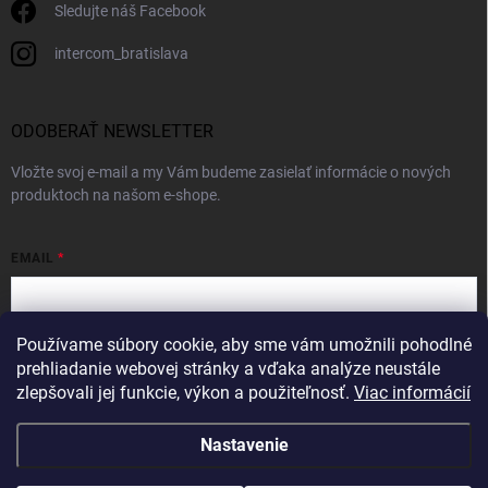
Sledujte náš Facebook
intercom_bratislava
ODOBERAŤ NEWSLETTER
Vložte svoj e-mail a my Vám budeme zasielať informácie o nových
produktoch na našom e-shope.
EMAIL
Používame súbory cookie, aby sme vám umožnili pohodlné
Vložením e-mailu súhlasíte s
podmienkami ochrany osobných údajov
prehliadanie webovej stránky a vďaka analýze neustále
zlepšovali jej funkcie, výkon a použiteľnosť.
Viac informácií
Prihlásiť sa
Nastavenie