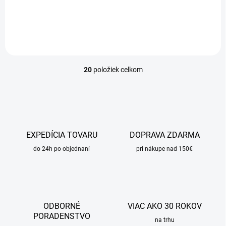
Detail
20
položiek celkom
O
v
l
á
d
a
c
EXPEDÍCIA TOVARU
DOPRAVA ZDARMA
i
do 24h po objednaní
e
pri nákupe nad 150€
p
r
v
k
y
ODBORNÉ
VIAC AKO 30 ROKOV
v
PORADENSTVO
ý
na trhu