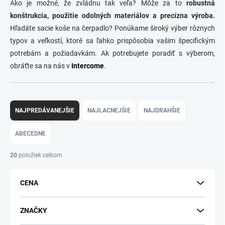
Ako je možné, že zvládnu tak veľa? Môže za to
robustná
konštrukcia, použitie odolných materiálov a precízna výroba.
Hľadáte sacie koše na čerpadlo? Ponúkame široký výber rôznych
typov a veľkostí, ktoré sa ľahko prispôsobia vašim špecifickým
potrebám a požiadavkám. Ak potrebujete poradiť s výberom,
obráťte sa na nás v
Intercome
.
R
a
NAJPREDÁVANEJŠIE
NAJLACNEJŠIE
NAJDRAHŠIE
d
e
ABECEDNE
n
i
20
položiek celkom
e
p
CENA
r
o
d
ZNAČKY
u