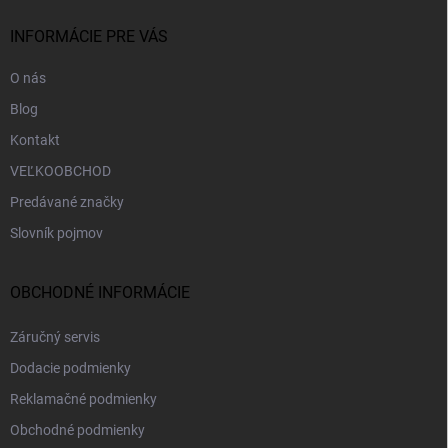
t
i
INFORMÁCIE PRE VÁS
e
O nás
Blog
Kontakt
VEĽKOOBCHOD
Predávané značky
Slovník pojmov
OBCHODNÉ INFORMÁCIE
Záručný servis
Dodacie podmienky
Reklamačné podmienky
Obchodné podmienky