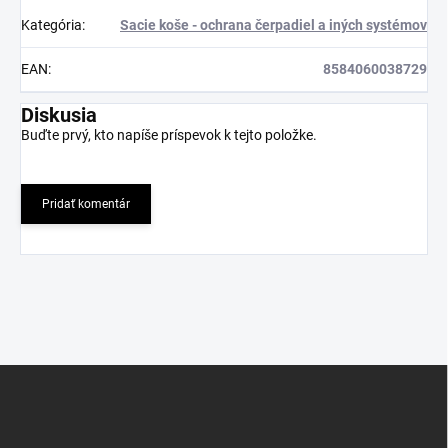
Kategória
:
Sacie koše - ochrana čerpadiel a iných systémov
EAN
:
8584060038729
Diskusia
Buďte prvý, kto napíše príspevok k tejto položke.
Pridať komentár
Z
á
p
ä