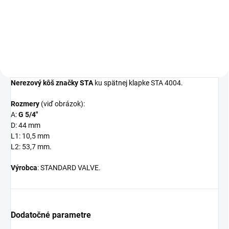
Detail
Nerezový kôš
značky
STA
ku
spätnej klapke
STA 4004.
Rozmery
(viď obrázok):
A:
G
5/4
"
D: 44 mm
L1: 10,5 mm
L2: 53,7 mm.
Výrobca
: STANDARD VALVE.
Dodatočné parametre