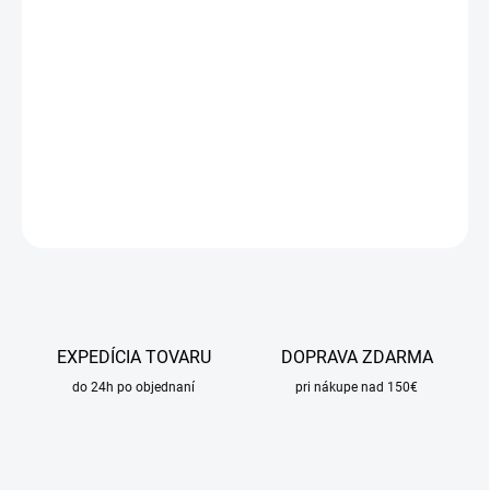
11.8.2026
MOŽNOSTI
DORUČENIA
−
+
Pridať do košíka
DETAILNÉ INFORMÁCIE
OPÝTAŤ SA
STRÁŽIŤ
EXPEDÍCIA TOVARU
DOPRAVA ZDARMA
do 24h po objednaní
pri nákupe nad 150€