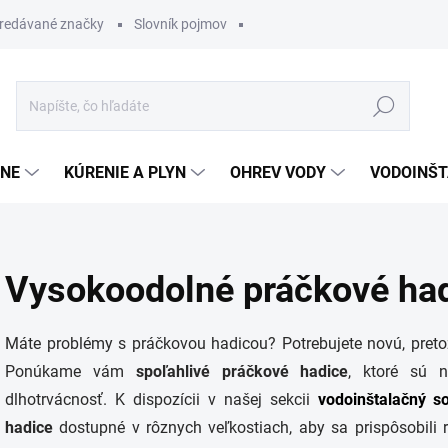
redávané značky
Slovník pojmov
Hľadať
ĽNE
KÚRENIE A PLYN
OHREV VODY
VODOINŠT
Vysokoodolné práčkové ha
Máte problémy s práčkovou hadicou? Potrebujete novú, pret
Ponúkame vám
spoľahlivé práčkové hadice
, ktoré sú 
dlhotrvácnosť. K dispozícii v našej sekcii
vodoinštalačný s
hadice
dostupné v rôznych veľkostiach, aby sa prispôsobil