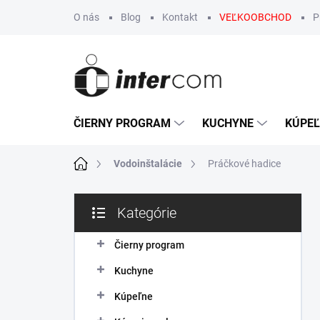
Prejsť
O nás
Blog
Kontakt
VEĽKOOBCHOD
P
na
obsah
ČIERNY PROGRAM
KUCHYNE
KÚPE
Domov
Vodoinštalácie
Práčkové hadice
B
Kategórie
o
Preskočiť
č
kategórie
n
Čierny program
ý
Kuchyne
p
a
Kúpeľne
n