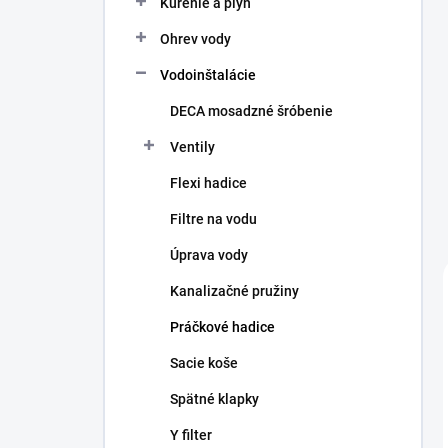
Kúrenie a plyn
e
l
Ohrev vody
Vodoinštalácie
DECA mosadzné šróbenie
Ventily
Flexi hadice
Filtre na vodu
Úprava vody
Kanalizačné pružiny
Práčkové hadice
Sacie koše
Spätné klapky
Y filter