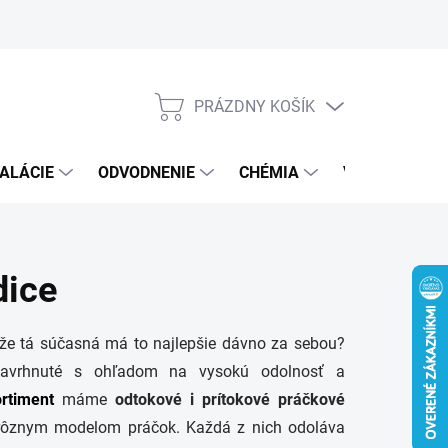
PRÁZDNY KOŠÍK
NÁKUPNÝ
KOŠÍK
ALÁCIE
ODVODNENIE
CHÉMIA
VEREJNÝ SEK
dice
ože tá súčasná má to najlepšie dávno za sebou?
navrhnuté s ohľadom na vysokú odolnosť a
ortiment
máme
odtokové i prítokové práčkové
i rôznym modelom práčok. Každá z nich odoláva