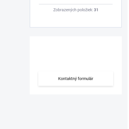
Zobrazených položiek:
31
Máte otázku?
Obráťte sa na nás.
Kontaktný formulár