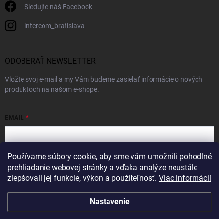
Sledujte náš Facebook
intercom_bratislava
ODOBERAŤ NEWSLETTER
Vložte svoj e-mail a my Vám budeme zasielať informácie o nových
produktoch na našom e-shope.
EMAIL
Používame súbory cookie, aby sme vám umožnili pohodlné
Vložením e-mailu súhlasíte s
podmienkami ochrany osobných údajov
prehliadanie webovej stránky a vďaka analýze neustále
zlepšovali jej funkcie, výkon a použiteľnosť.
Viac informácií
Prihlásiť sa
Nastavenie