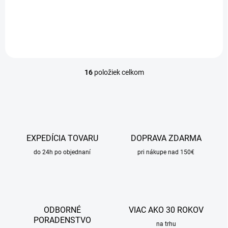
Detail
16
položiek celkom
O
v
l
á
d
a
c
EXPEDÍCIA TOVARU
DOPRAVA ZDARMA
i
do 24h po objednaní
e
pri nákupe nad 150€
p
r
v
k
y
ODBORNÉ
VIAC AKO 30 ROKOV
v
PORADENSTVO
ý
na trhu