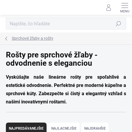
Prejsť
na
obsah
Hľadať
Sprchové žľaby a rošty
Rošty pre sprchové žľaby -
odvodnenie s eleganciou
Vyskúšajte naše lineárne rošty pre spoľahlivé a
estetické odvodnenie. Perfektné pre moderné kúpeľne a
sprchové kúty. Zabezpečte si čistý a elegantný vzhľad s
našimi inovatívnymi roštami.
R
a
NAJPREDÁVANEJŠIE
NAJLACNEJŠIE
NAJDRAHŠIE