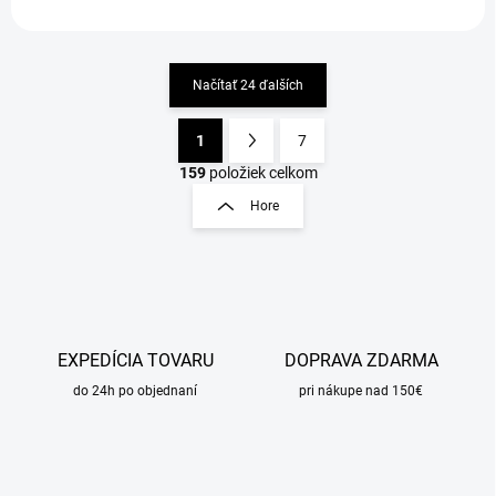
Načítať 24 ďalších
1
7
O
S
v
t
159
položiek celkom
l
r
Hore
á
á
d
n
a
k
c
o
i
e
v
p
a
r
EXPEDÍCIA TOVARU
DOPRAVA ZDARMA
n
v
i
do 24h po objednaní
pri nákupe nad 150€
k
e
y
v
ý
p