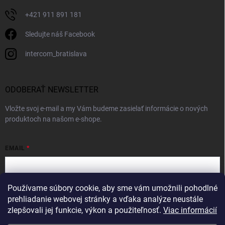
+421 911 891 181
Sledujte náš Facebook
intercom_bratislava
ODOBERAŤ NEWSLETTER
Vložte svoj e-mail a my Vám budeme zasielať informácie o nových
produktoch na našom e-shope.
EMAIL
Používame súbory cookie, aby sme vám umožnili pohodlné
Vložením e-mailu súhlasíte s
podmienkami ochrany osobných údajov
prehliadanie webovej stránky a vďaka analýze neustále
zlepšovali jej funkcie, výkon a použiteľnosť.
Viac informácií
Prihlásiť sa