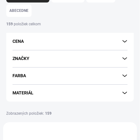
d
e
ABECEDNE
n
i
159
položiek celkom
e
p
CENA
r
o
d
ZNAČKY
u
k
FARBA
t
o
v
MATERIÁL
Zobrazených položiek:
159
V
ý
p