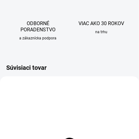
ODBORNÉ
VIAC AKO 30 ROKOV
PORADENSTVO
na trhu
a zákaznícka podpora
Súvisiaci tovar
OBVYKLE 1-5 DNÍ
OBVYKLE 1-5 DNÍ
Sprchový žľab
Sprchový žľab