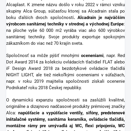
Alcaplast. K zmene názvu došlo v roku 2022 v rámci vzniku
skupiny Alca Group, súčasťou ktorej sa Alcadrain stala po
boku ďalších dvoch spoločností
. Alcadrain je najväčším
výrobcom sanitárnej techniky v strednej a východnej Európe
:
na ploche vyše 60 000 m2 vyrába viac ako 600 výrobkov
sanitárnej techniky. Svoje produkty exportuje spokojným
zákazníkom do viac než 70 krajín sveta.
Spoločnosť sa môže pýšiť mnohými
oceneniami
, napr. Red
Dot Award 2014 za kolekciu ovládacích tlačidiel FLAT alebo
iF Design Award 2018 za bezdotykové ovládacie tlačidlá
NIGHT LIGHT, ale tiež niekoľkými oceneniami v súťažiach,
napr. v roku 2019 majitelia spoločnosti získali ocenenie
Podnikateľ roku 2018 Českej republiky.
O dynamickú expanziu spoločnosti sa zaslúžili kvalitné,
originálne a dizajnovo nadčasové produkty prémiovej značky
Alca:
napúšťacie a vypúšťacie ventily, sifóny,
predstenové
inštalačné systémy
, sanitárna keramika, ovládacie tlačidlá,
montážne rámy pre umývadlá aj WC, flexi pripojenia,
WC