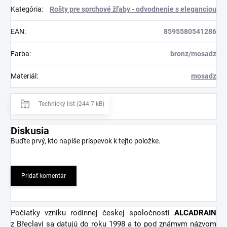
Kategória
:
Rošty pre sprchové žľaby - odvodnenie s eleganciou
EAN
:
8595580541286
Farba
:
bronz/mosadz
Materiál
:
mosadz
Technický list (244.7 kB)
Diskusia
Buďte prvý, kto napíše príspevok k tejto položke.
Pridať komentár
Počiatky vzniku rodinnej českej spoločnosti
ALCADRAIN
z Břeclavi sa datujú do roku 1998 a to pod známym názvom