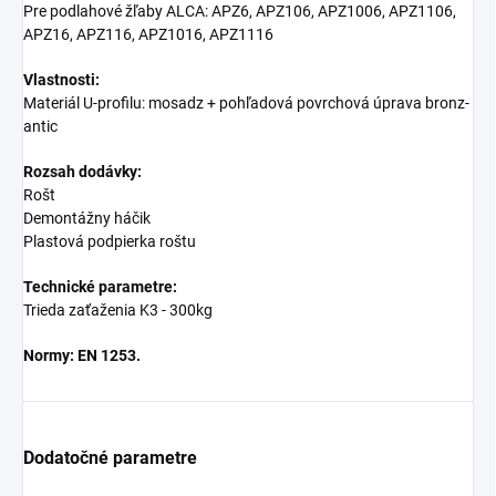
Pre podlahové žľaby ALCA: APZ6, APZ106, APZ1006, APZ1106,
APZ16, APZ116, APZ1016, APZ1116
Vlastnosti:
Materiál U-profilu: mosadz + pohľadová povrchová úprava bronz-
antic
Rozsah dodávky:
Rošt
Demontážny háčik
Plastová podpierka roštu
Technické parametre:
Trieda zaťaženia K3 - 300kg
Normy: EN 1253.
Dodatočné parametre