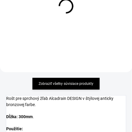
PROFESSIONAL s okrajom
PROFESSIONAL LOW s
pre plný rošt - dĺžka 300mm
okrajom pre plný rošt - dĺžka
300mm
147,40 €
147,40 €
Detail
Detail
Zobraziť všetky súvisiace produkty
Rošt pre sprchový žľab Alcadrain DESIGN v štýlovej anticky
bronzovej farbe.
Dĺžka: 300mm
.
Použitie: