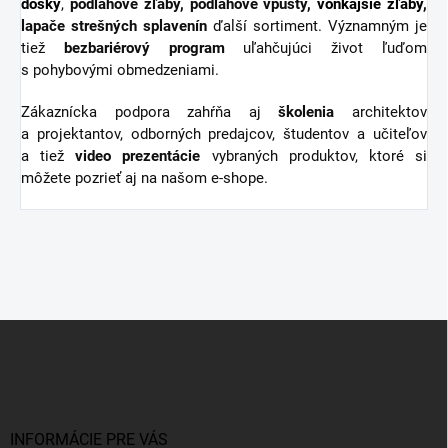
dosky
,
podlahové žľaby, podlahové vpusty,
vonkajšie žľaby
,
lapače strešných splavenín
ďalší sortiment.
Významným je
tiež
bezbariérový
program
uľahčujúci život ľuďom
s pohybovými obmedzeniami.
Zákaznícka podpora zahŕňa aj
školenia
architektov
a projektantov, odborných predajcov, študentov a učiteľov
a tiež
video
prezentácie
vybraných produktov, ktoré si
môžete pozrieť aj na našom e-shope.
Z
á
p
ä
t
i
INFORMÁCIE PRE VÁS