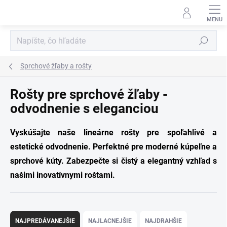
Prejsť
na
obsah
Hľadať
Sprchové žľaby a rošty
Rošty pre sprchové žľaby -
odvodnenie s eleganciou
Vyskúšajte naše lineárne rošty pre spoľahlivé a
estetické odvodnenie. Perfektné pre moderné kúpeľne a
sprchové kúty. Zabezpečte si čistý a elegantný vzhľad s
našimi inovatívnymi roštami.
R
a
NAJPREDÁVANEJŠIE
NAJLACNEJŠIE
NAJDRAHŠIE