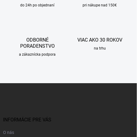
i
do 24h po objednaní
e
pri nákupe nad 150€
p
r
v
k
y
ODBORNÉ
VIAC AKO 30 ROKOV
v
PORADENSTVO
ý
na trhu
p
a zákaznícka podpora
i
s
u
Z
á
p
ä
t
i
INFORMÁCIE PRE VÁS
e
O nás