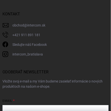
KONTAKT
obchod
@
intercom.sk
+421 911 891 181
Sledujte náš Facebook
intercom_bratislava
ODOBERAŤ NEWSLETTER
Vložte svoj e-mail a my Vám budeme zasielať informácie o nových
produktoch na našom e-shope.
EMAIL