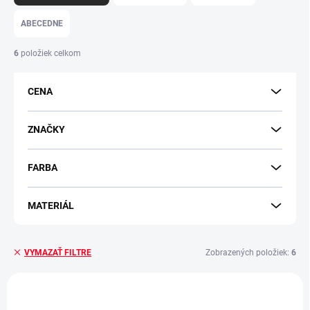
d
e
ABECEDNE
n
i
6
položiek celkom
e
p
CENA
r
o
d
ZNAČKY
u
k
FARBA
t
o
v
MATERIÁL
Zobrazených položiek:
6
VYMAZAŤ FILTRE
V
ý