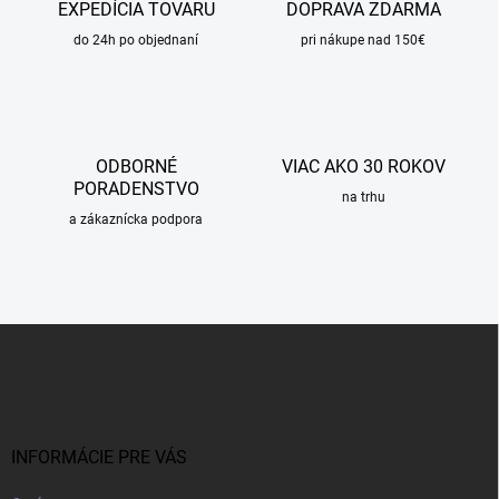
c
EXPEDÍCIA TOVARU
DOPRAVA ZDARMA
i
do 24h po objednaní
e
pri nákupe nad 150€
p
r
v
k
y
ODBORNÉ
VIAC AKO 30 ROKOV
v
PORADENSTVO
ý
na trhu
p
a zákaznícka podpora
i
s
u
Z
á
p
ä
t
i
INFORMÁCIE PRE VÁS
e