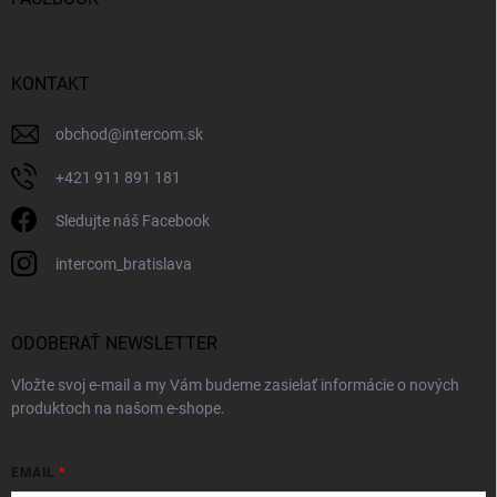
KONTAKT
obchod
@
intercom.sk
+421 911 891 181
Sledujte náš Facebook
intercom_bratislava
ODOBERAŤ NEWSLETTER
Vložte svoj e-mail a my Vám budeme zasielať informácie o nových
produktoch na našom e-shope.
EMAIL