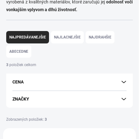
vyrobená z kvalitných materiálov, ktoré zaručujú jej
odolnosť voči
vonkajším vplyvom a dlhú životnosť.
R
a
NAJPREDÁVANEJŠIE
NAJLACNEJŠIE
NAJDRAHŠIE
d
e
ABECEDNE
n
i
3
položiek celkom
e
p
CENA
r
o
d
ZNAČKY
u
k
t
Zobrazených položiek:
3
o
V
v
ý
VÝPREDAJ