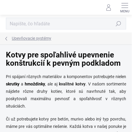
Prejsť
na
obsah
Hľadať
Upevňovacie systémy
Kotvy pre spoľahlivé upevnenie
konštrukcií k pevným podkladom
Pri spájaní rôznych materiálov a komponentov potrebujete nielen
skrutky
a
hmoždinky
, ale aj
kvalitné kotvy
. V našom sortimente
nájdete rôzne druhy kotiev, ktoré sú navrhnuté tak, aby
poskytovali maximálnu pevnosť a spoľahlivosť v rôznych
situáciách.
Či už potrebujete kotvy pre betón, murivo alebo iný typ povrchu,
máme pre vás optimálne riešenie. Každá kotva v našej ponuke je