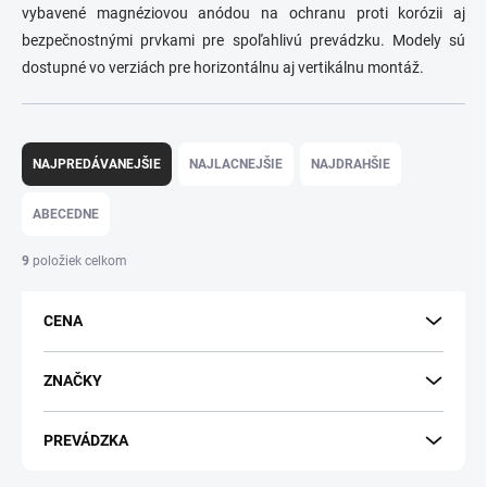
vybavené magnéziovou anódou na ochranu proti korózii aj
bezpečnostnými prvkami pre spoľahlivú prevádzku. Modely sú
dostupné vo verziách pre horizontálnu aj vertikálnu montáž.
R
a
NAJPREDÁVANEJŠIE
NAJLACNEJŠIE
NAJDRAHŠIE
d
e
ABECEDNE
n
i
9
položiek celkom
e
p
CENA
r
o
d
ZNAČKY
u
k
PREVÁDZKA
t
o