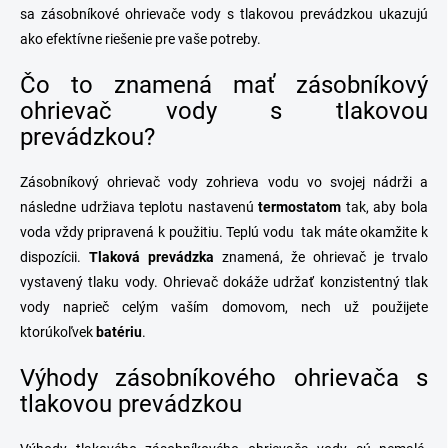
c
sa zásobníkové ohrievače vody s tlakovou prevádzkou ukazujú
i
ako efektívne riešenie pre vaše potreby.
e
p
Čo to znamená mať zásobníkový
r
v
ohrievač vody s tlakovou
k
prevádzkou?
y
v
ý
Zásobníkový ohrievač vody zohrieva vodu vo svojej nádrži a
p
následne udržiava teplotu nastavenú
termostatom
tak, aby bola
i
voda vždy pripravená k použitiu. Teplú vodu tak máte okamžite k
s
u
dispozícii.
Tlaková prevádzka
znamená, že ohrievač je trvalo
vystavený tlaku vody. Ohrievač dokáže udržať konzistentný tlak
vody naprieč celým vaším domovom, nech už použijete
ktorúkoľvek
batériu
.
Výhody zásobníkového ohrievača s
tlakovou prevádzkou