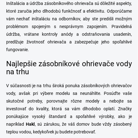
Inštalácia a údržba zásobníkového ohrievača sú dôležité aspekty,
ktoré zaručia jeho dlhodobú funkčnosť a efektivitu. Odporúčame
vám nechať inštaláciu na odborníkov, aby ste predišli možným
problémom spojeným s nesprávnym zapojením. Pravidelná
údržba, vrátane kontroly anódy a odstraňovania usadenín,
predlžuje životnosť ohrievača a zabezpečuje jeho spoľahlivé
fungovanie.
Najlepšie zásobníkové ohrievače vody
na trhu
V súčasnosti je na trhu široká ponuka zásobníkových ohrievačov
vody, avšak pri výbere modelu sa neunáhlite. Posúďte vaše
skutočné potreby, porovnajte rôzne modely a nebojte sa
investovať do kvality, ktorá sa vám dlhodobo oplatí. Značky
ponúkajúce vysoký štandard a spoľahlivé výrobky, ako je
napríklad
Hakl
, sú zárukou, že váš domov bude vždy zásobený
teplou vodou, kedykoľvek ju budete potrebovať.