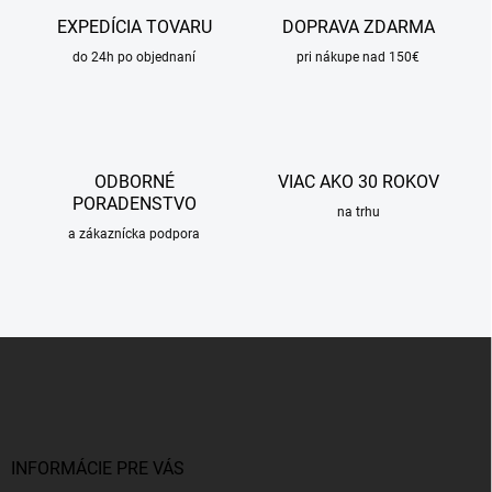
EXPEDÍCIA TOVARU
DOPRAVA ZDARMA
do 24h po objednaní
pri nákupe nad 150€
ODBORNÉ
VIAC AKO 30 ROKOV
PORADENSTVO
na trhu
a zákaznícka podpora
Z
á
p
ä
t
i
INFORMÁCIE PRE VÁS