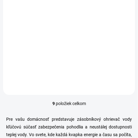
SKLADOM
Zásobníkový ohrievač
HAKL BD 2,0kW tlakový,
termostat.spínanie - 30l
180,15 €
Detail
9
položiek celkom
O
v
l
Pre vašu domácnosť predstavuje zásobníkový ohrievač vody
á
kľúčovú súčasť zabezpečenia pohodlia a neustálej dostupnosti
d
teplej vody. Vo svete, kde každá kvapka energie a času sa počíta,
a