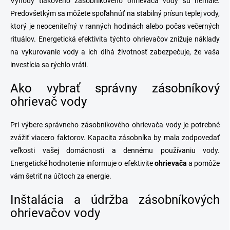
Výhody tlakového zásobníkového ohrievača vody sú nemalé.
Predovšetkým sa môžete spoľahnúť na stabilný prísun teplej vody,
ktorý je neoceniteľný v ranných hodinách alebo počas večerných
rituálov. Energetická efektivita týchto ohrievačov znižuje náklady
na vykurovanie vody a ich dlhá životnosť zabezpečuje, že vaša
investícia sa rýchlo vráti.
Ako vybrať správny zásobníkový
ohrievač vody
Pri výbere správneho zásobníkového ohrievača vody je potrebné
zvážiť viacero faktorov. Kapacita zásobníka by mala zodpovedať
veľkosti vašej domácnosti a dennému používaniu vody.
Energetické hodnotenie informuje o efektivite
ohrievača
a pomôže
vám šetriť na účtoch za energie.
Inštalácia a údržba zásobníkových
ohrievačov vody