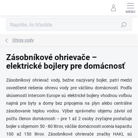
Prejsť
na
obsah
Hľadať
Ohrev vody
Zásobníkové ohrievače –
elektrické bojlery pre domácnosť
Zásobníkový ohrievač vody, bežne nazývaný bojler, patrí medzi
osvedčené riešenia ohrevu vody pre väčšinu domácností. Podľa
skúseností Intercom Europe sú elektrické bojlery vhodnou voľbou
najmä pre byty a domy bez pripojenia na plyn alebo centrálne
zásobovanie teplou vodou. Výber správneho objemu závisí od
počtu členov domácnosti – pre 1 až 2 osoby zvyčajne postačuje
bojler s objemom 50 - 80 litrov, väčšie domácnosti ocenia kapacitu
100 až 150 litrov. Zásobníkové ohrievače značky HAKL sú