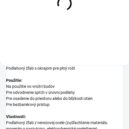
zápachových uzávierok pre
nerezové žľaby
11,08 €
Detail
Podlahový žľab s okrajom pre plný rošt
Použitie:
Na použitie vo vnútri budov
Pre odvodnenie spŕch v úrovni podlahy
Pre osadenie do priestoru alebo do blízkosti stien
Pre bezbariérový prístup
Vlastnosti:
Podlahový žľab z nerezovej ocele (zušľachtenie materiálu
morením a pasiváciou, elektrochemické preleštenie)