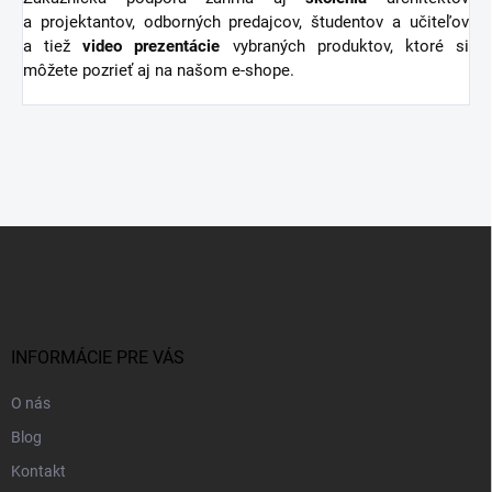
a projektantov, odborných predajcov, študentov a učiteľov
a tiež
video
prezentácie
vybraných produktov, ktoré si
môžete pozrieť aj na našom e-shope.
Z
á
p
ä
t
i
INFORMÁCIE PRE VÁS
e
O nás
Blog
Kontakt