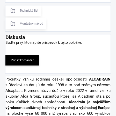
Technický list
Montážny návod
Diskusia
Buďte prvý, kto napíše príspevok k tejto položke.
Pridať komentár
Počiatky vzniku rodinnej českej spoločnosti
ALCADRAIN
z Břeclavi sa datujú do roku 1998 a to pod známym názvom
Alcaplast. K zmene názvu došlo v roku 2022 v rámci vzniku
skupiny Alca Group, súčasťou ktorej sa Alcadrain stala po
boku ďalších dvoch spoločností
. Alcadrain je najväčším
výrobcom sanitárnej techniky v strednej a východnej Európe
:
na ploche vyše 60 000 m2 vyrába viac ako 600 výrobkov