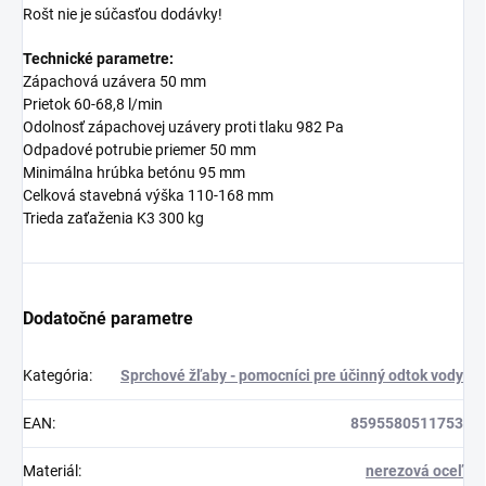
Rošt nie je súčasťou dodávky!
Technické parametre:
Zápachová uzávera 50 mm
Prietok 60-68,8 l/min
Odolnosť zápachovej uzávery proti tlaku 982 Pa
Odpadové potrubie priemer 50 mm
Minimálna hrúbka betónu 95 mm
Celková stavebná výška 110-168 mm
Trieda zaťaženia K3 300 kg
Dodatočné parametre
Kategória
:
Sprchové žľaby - pomocníci pre účinný odtok vody
EAN
:
8595580511753
Materiál
:
nerezová oceľ