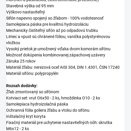
Stavebná výška od 95 mm
Výškovo nastaviteľný
Sifón
napevno spojený so žľabom - 100% vodotesnosť
Samolepiaca páska pre kvalitnú hydroizoláciu
Mechanicky čistiteľný sifón až po odpadovú trubku
Límec a vpust sú chránené fóliou, vanička polystyrénovou
vložkou
Vysoký prietok je umožnený vďaka dvom komorám sifónu
Možnosť dokúpenia kombinovanej zápachovej uzávery
Záruka 25 rokov
Materiál žľabu: nerezová oceľ AISI 304, DIN 1.4301, ČSN 17240
Materiál sifónu: polypropylén
Rozsah dodávky:
Žľab zmontovaný so sifónom
Kotviaci set: vrut O6x50 - 2 ks, hmoždinka O10 - 2 ks
Samolepiaca hydroizolačná páska
Ochranná fólia goliera žľabu a vtoku do sifónu
Inštalačný kryt koryta
Fixačný materiál pre uchytenie nastaviteľných nôh: skrutka
M6x12 - 2 ks