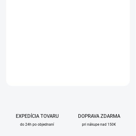
cena:
MÔŽEME
DORUČIŤ DO:
17.8.2026
MOŽNOSTI
DORUČENIA
−
+
Pridať do košíka
DETAILNÉ INFORMÁCIE
OPÝTAŤ SA
STRÁŽIŤ
EXPEDÍCIA TOVARU
DOPRAVA ZDARMA
do 24h po objednaní
pri nákupe nad 150€