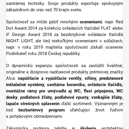
sanitárnej techniky. Svoje produkty exportuje spokojným
zákazníkom do viac než 70 krajín sveta.
Spoločnosť sa môže pýšiť mnohými
oceneniami
, napr. Red
Dot Award 2014 za kolekciu ovládacích tlačidiel FLAT alebo
iF Design Award 2018 za bezdotykové ovládacie tlačidlá
NIGHT LIGHT, ale tiež niekoľkými oceneniami v súťažiach,
napr. v roku 2019 majitelia spoločnosti získali ocenenie
Podnikateľ roku 2018 Českej republiky.
O dynamickú expanziu spoločnosti sa zaslúžili kvalitné,
originálne a dizajnovo nadčasové produkty prémiovej značky
Alca:
napúšťacie a vypúšťacie ventily, sifóny,
predstenové
inštalačné systémy
, sanitárna keramika, ovládacie tlačidlá,
montážne rámy pre umývadlá aj WC, flexi pripojenia,
WC
dosky
,
podlahové žľaby, podlahové vpusty,
vonkajšie žľaby
,
lapače strešných splavenín
ďalší sortiment.
Významným je
tiež
bezbariérový
program
uľahčujúci život ľuďom
s pohybovými obmedzeniami.
Zákaznícka podpora zahŕňa aj
školenia
architektov