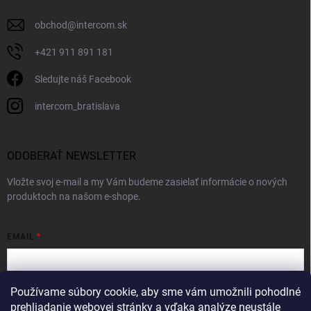
obchod
@
intercom.sk
+421 911 891 181
Sledujte náš Facebook
intercom_bratislava
ODOBERAŤ NEWSLETTER
Vložte svoj e-mail a my Vám budeme zasielať informácie o nových
produktoch na našom e-shope.
EMAIL
Používame súbory cookie, aby sme vám umožnili pohodlné
Vložením e-mailu súhlasíte s
podmienkami ochrany osobných údajov
prehliadanie webovej stránky a vďaka analýze neustále