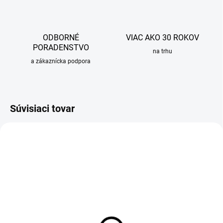
ODBORNÉ
VIAC AKO 30 ROKOV
PORADENSTVO
na trhu
a zákaznícka podpora
Súvisiaci tovar
OBVYKLE 1-5 DNÍ
Sada kombinovaných