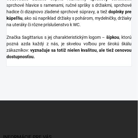
sprchové hlavice s ramenami, ručné spršky s držiakmi, sprchové
hadice či dizajnovo zladené sprchové súpravy, a tiež
doplnky
pre
kúpeľňu
, ako sú napríklad držiaky s pohárom, mydelničky, držiaky
na uteráky či rôzne príslušenstvo k WC.
Značka Sagittarius s jej charakteristickým logom –
šípkou
, ktorú
pozná azda každý z nás, je skvelou voľbou pre širokú škálu
zákazníkov:
vyznačuje sa totiž nielen kvalitou, ale tiež cenovou
dostupnosťou.
Z
á
p
ä
t
i
INFORMÁCIE PRE VÁS