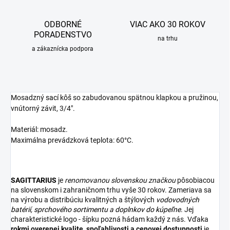
ODBORNÉ
VIAC AKO 30 ROKOV
PORADENSTVO
na trhu
a zákaznícka podpora
Mosadzný
sací kôš
so zabudovanou spätnou klapkou a pružinou,
vnútorný závit, 3/4".
Materiál: mosadz.
Maximálna prevádzková teplota: 60°C.
SAGITTARIUS
je
renomovanou slovenskou značkou
pôsobiacou
na slovenskom i zahraničnom trhu vyše 30 rokov. Zameriava sa
na výrobu a distribúciu kvalitných a štýlových
vodovodných
batérií
,
sprchového sortimentu
a
doplnkov do kúpeľne
. Jej
charakteristické logo - šípku pozná hádam každý z nás. Vďaka
rokmi overenej kvalite, spoľahlivosti a cenovej dostupnosti
je