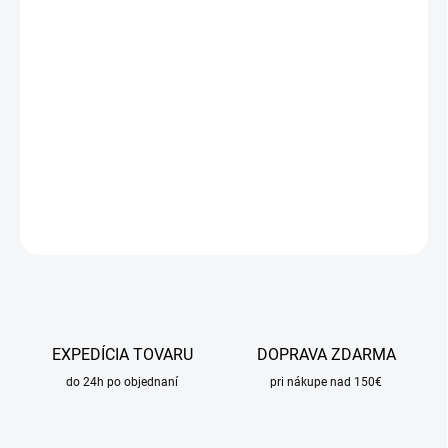
DORUČIŤ DO:
11.8.2026
MOŽNOSTI
DORUČENIA
−
+
Pridať do košíka
DETAILNÉ INFORMÁCIE
OPÝTAŤ SA
STRÁŽIŤ
EXPEDÍCIA TOVARU
DOPRAVA ZDARMA
do 24h po objednaní
pri nákupe nad 150€