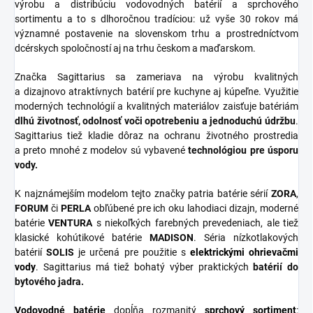
výrobu a distribúciu vodovodných batérií a sprchového
sortimentu a to s dlhoročnou tradíciou: už vyše 30 rokov má
významné postavenie na slovenskom trhu a prostredníctvom
dcérskych spoločností aj na trhu českom a maďarskom.
Značka Sagittarius sa zameriava na výrobu kvalitných
a dizajnovo atraktívnych batérií pre kuchyne aj kúpeľne. Využitie
moderných technológií a kvalitných materiálov zaisťuje batériám
dlhú životnosť, odolnosť voči opotrebeniu a jednoduchú údržbu
.
Sagittarius tiež kladie dôraz na ochranu životného prostredia
a preto mnohé z modelov sú vybavené
technológiou pre úsporu
vody.
K najznámejším modelom tejto značky patria batérie sérií
ZORA
,
FORUM
či
PERLA
obľúbené pre ich oku lahodiaci dizajn, moderné
batérie
VENTURA
s niekoľkých farebných prevedeniach, ale tiež
klasické kohútikové batérie
MADISON
. Séria nízkotlakových
batérií
SOLIS
je určená pre použitie s
elektrickými ohrievačmi
vody
. Sagittarius má tiež bohatý výber praktických
batérií do
bytového jadra.
Vodovodné batérie
dopĺňa rozmanitý
sprchový
sortiment
: