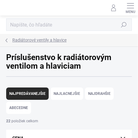
Prejsť
na
obsah
Hľadať
Radiátorové ventily a hlavice
Príslušenstvo k radiátorovým
ventilom a hlaviciam
R
a
NAJPREDÁVANEJŠIE
NAJLACNEJŠIE
NAJDRAHŠIE
d
e
ABECEDNE
n
i
22
položiek celkom
e
p