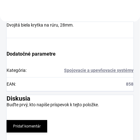
Dvojitá biela krytka na rúru, 28mm.
Dodatočné parametre
Kategória
:
Spojovacie a upevňovacie systémy
EAN
:
858
Diskusia
Buďte prvý, kto napíše príspevok k tejto položke.
Pridať komentár