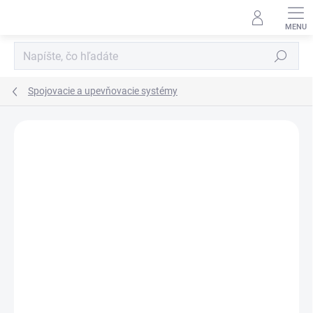
Prejsť
na
obsah
Hľadať
Spojovacie a upevňovacie systémy
Neohodnotené
Podrobnosti hodnotenia
VÝPREDAJ