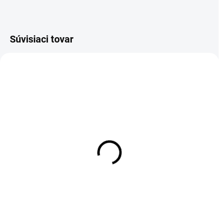
Súvisiaci tovar
VÝPREDAJ
SKLADOM
Krytka na rúru dvojitá, 28mm
- chróm
1,77 €
Detail