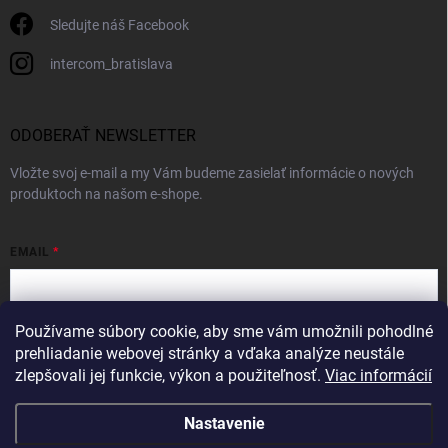
Sledujte náš Facebook
intercom_bratislava
ODOBERAŤ NEWSLETTER
Vložte svoj e-mail a my Vám budeme zasielať informácie o nových
produktoch na našom e-shope.
EMAIL
Používame súbory cookie, aby sme vám umožnili pohodlné
Vložením e-mailu súhlasíte s
podmienkami ochrany osobných údajov
prehliadanie webovej stránky a vďaka analýze neustále
zlepšovali jej funkcie, výkon a použiteľnosť.
Viac informácií
Prihlásiť sa
Nastavenie