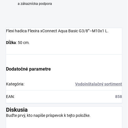
a zákaznícka podpora
Flexi hadica Flexira xConnect Aqua Basic G3/8”–M10x1 L.
Dĺžka
: 50 cm.
Dodatočné parametre
Kategória
:
Vodoinštalačný sortiment
EAN
:
858
Diskusia
Buďte prvý, kto napíše príspevok k tejto položke.