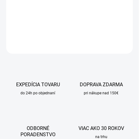
−
+
Pridať do košíka
DETAILNÉ INFORMÁCIE
OPÝTAŤ SA
STRÁŽIŤ
EXPEDÍCIA TOVARU
DOPRAVA ZDARMA
do 24h po objednaní
pri nákupe nad 150€
ODBORNÉ
VIAC AKO 30 ROKOV
PORADENSTVO
na trhu