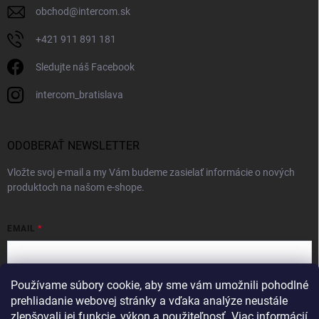
obchod
@
intercom.sk
+421 911 891 181
Sledujte náš Facebook
intercom_bratislava
ODOBERAŤ NEWSLETTER
Vložte svoj e-mail a my Vám budeme zasielať informácie o nových
produktoch na našom e-shope.
EMAIL
Používame súbory cookie, aby sme vám umožnili pohodlné
Vložením e-mailu súhlasíte s
podmienkami ochrany osobných údajov
prehliadanie webovej stránky a vďaka analýze neustále
zlepšovali jej funkcie, výkon a použiteľnosť.
Viac informácií