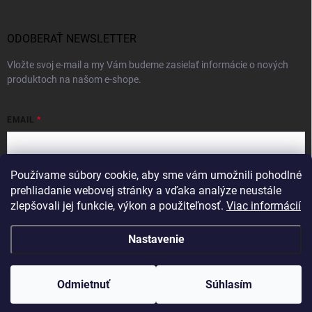
ODOBERAŤ NEWSLETTER
Vložte svoj e-mail a my Vám budeme zasielať informácie o nových
produktoch na našom e-shope.
EMAIL
Používame súbory cookie, aby sme vám umožnili pohodlné
Vložením e-mailu súhlasíte s
podmienkami ochrany osobných údajov
prehliadanie webovej stránky a vďaka analýze neustále
zlepšovali jej funkcie, výkon a použiteľnosť.
Viac informácií
Prihlásiť sa
Nastavenie
Copyright 2026
Intercom
. Všetky práva vyhradené.
Odmietnuť
Súhlasím
Vytvoril Shoptet