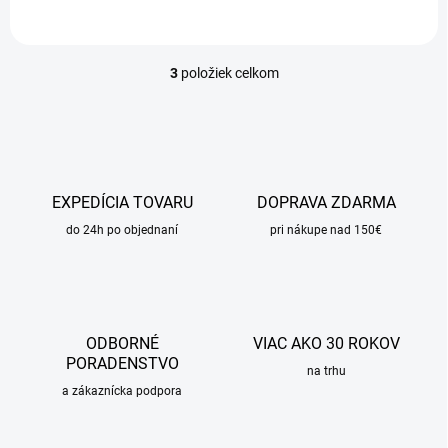
3
položiek celkom
O
v
l
á
d
a
c
EXPEDÍCIA TOVARU
DOPRAVA ZDARMA
i
do 24h po objednaní
e
pri nákupe nad 150€
p
r
v
k
y
ODBORNÉ
VIAC AKO 30 ROKOV
v
PORADENSTVO
ý
na trhu
p
a zákaznícka podpora
i
s
u