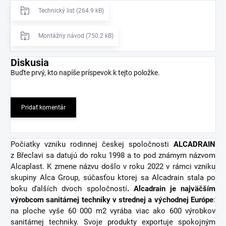
Technický list (264.9 kB)
Montážny návod (750.2 kB)
Diskusia
Buďte prvý, kto napíše príspevok k tejto položke.
Pridať komentár
Počiatky vzniku rodinnej českej spoločnosti
ALCADRAIN
z Břeclavi sa datujú do roku 1998 a to pod známym názvom
Alcaplast. K zmene názvu došlo v roku 2022 v rámci vzniku
skupiny Alca Group, súčasťou ktorej sa Alcadrain stala po
boku ďalších dvoch spoločností
. Alcadrain je najväčším
výrobcom sanitárnej techniky v strednej a východnej Európe
:
na ploche vyše 60 000 m2 vyrába viac ako 600 výrobkov
sanitárnej techniky. Svoje produkty exportuje spokojným