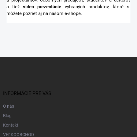
a projektantov, odborných predajcov, študentov a učiteľov
a tiež
video
prezentácie
vybraných produktov, ktoré si
môžete pozrieť aj na našom e-shope.
Z
á
p
ä
t
i
INFORMÁCIE PRE VÁS
e
O nás
Blog
Kontakt
VEĽKOOBCHOD