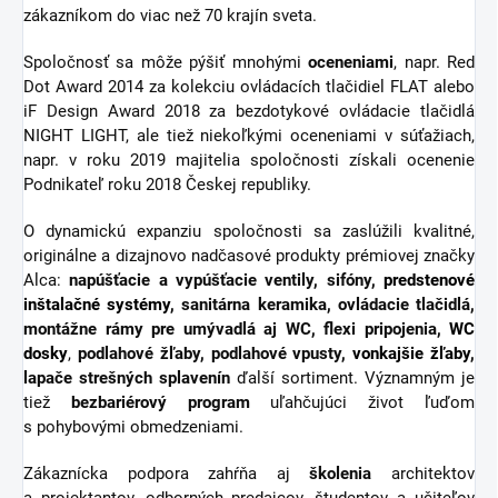
zákazníkom do viac než 70 krajín sveta.
Spoločnosť sa môže pýšiť mnohými
oceneniami
, napr. Red
Dot Award 2014 za kolekciu ovládacích tlačidiel FLAT alebo
iF Design Award 2018 za bezdotykové ovládacie tlačidlá
NIGHT LIGHT, ale tiež niekoľkými oceneniami v súťažiach,
napr. v roku 2019 majitelia spoločnosti získali ocenenie
Podnikateľ roku 2018 Českej republiky.
O dynamickú expanziu spoločnosti sa zaslúžili kvalitné,
originálne a dizajnovo nadčasové produkty prémiovej značky
Alca:
napúšťacie a vypúšťacie ventily, sifóny,
predstenové
inštalačné systémy
, sanitárna keramika, ovládacie tlačidlá,
montážne rámy pre umývadlá aj WC, flexi pripojenia,
WC
dosky
,
podlahové žľaby, podlahové vpusty,
vonkajšie žľaby
,
lapače strešných splavenín
ďalší sortiment.
Významným je
tiež
bezbariérový
program
uľahčujúci život ľuďom
s pohybovými obmedzeniami.
Zákaznícka podpora zahŕňa aj
školenia
architektov