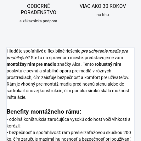
ODBORNÉ
VIAC AKO 30 ROKOV
PORADENSTVO
na trhu
a zákaznícka podpora
Hľadáte spoľahlivé a flexibilné riešenie
pre uchytenie madla pre
imobilných
? Ste tu na správnom mieste: predstavujeme vám
montážny rám pre
madlo
značky Alca. Tento
robustný
rám
poskytuje pevnú a stabilnú oporu pre madlá v rôznych
prostrediach, čím zaisťuje bezpečnosť a komfort pre užívateľov.
Rám je vhodný pre montáž madla pred nosnú stenu alebo do
sadrokartónovej konštrukcie, čím ponúka širokú škálu možností
inštalácie.
Benefity montážneho rámu:
• odolná konštrukcia zaručujúca vysokú odolnosť voči vlhkosti a
korózii;
• bezpečnosť a spoľahlivosť: rám prešiel záťažovou skúškou 200
kg, čím zaručuje maximálnu nosnosť a bezpečnosť pri používaní.