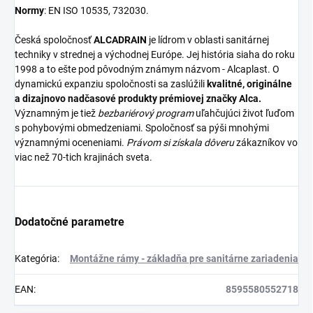
Normy
: EN ISO 10535, 732030.
Česká spoločnosť
ALCADRAIN
je lídrom v oblasti sanitárnej
techniky v strednej a východnej Európe. Jej história siaha do roku
1998 a to ešte pod pôvodným známym názvom - Alcaplast. O
dynamickú expanziu spoločnosti sa zaslúžili
kvalitné, originálne
a dizajnovo nadčasové produkty prémiovej značky Alca.
Významným je tiež
bezbariérový program
uľahčujúci život ľuďom
s pohybovými obmedzeniami. Spoločnosť sa pýši mnohými
významnými oceneniami.
Právom si získala dôveru
zákazníkov vo
viac než 70-tich krajinách sveta.
Dodatočné parametre
Kategória
:
Montážne rámy - základňa pre sanitárne zariadenia
EAN
:
8595580552718