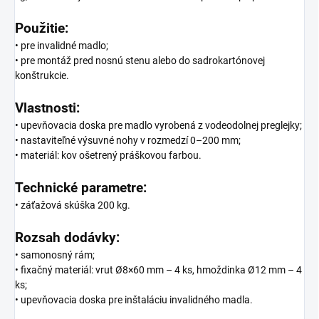
Použitie:
• pre invalidné madlo;
• pre montáž pred nosnú stenu alebo do sadrokartónovej
konštrukcie.
Vlastnosti:
• upevňovacia doska pre madlo vyrobená z vodeodolnej preglejky;
• nastaviteľné výsuvné nohy v rozmedzí 0–200 mm;
• materiál: kov ošetrený práškovou farbou.
Technické parametre:
• záťažová skúška 200 kg.
Rozsah dodávky:
• samonosný rám;
• fixačný materiál: vrut Ø8×60 mm – 4 ks, hmoždinka Ø12 mm – 4
ks;
• upevňovacia doska pre inštaláciu invalidného madla.