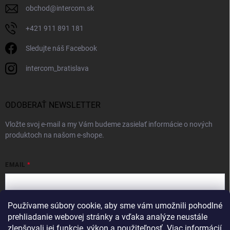
obchod
@
intercom.sk
+421 911 891 181
Sledujte náš Facebook
intercom_bratislava
ODOBERAŤ NEWSLETTER
Vložte svoj e-mail a my Vám budeme zasielať informácie o nových
produktoch na našom e-shope.
EMAIL
Používame súbory cookie, aby sme vám umožnili pohodlné
Vložením e-mailu súhlasíte s
podmienkami ochrany osobných údajov
prehliadanie webovej stránky a vďaka analýze neustále
zlepšovali jej funkcie, výkon a použiteľnosť.
Viac informácií