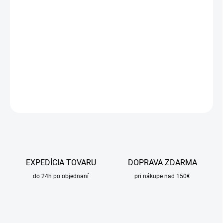
17.8.2026
MOŽNOSTI
DORUČENIA
−
+
Pridať do košíka
DETAILNÉ INFORMÁCIE
OPÝTAŤ SA
STRÁŽIŤ
EXPEDÍCIA TOVARU
DOPRAVA ZDARMA
do 24h po objednaní
pri nákupe nad 150€