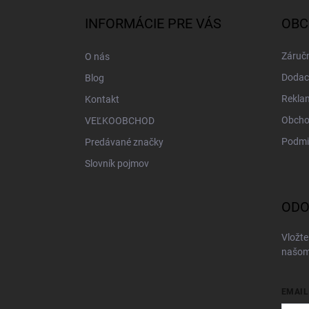
p
ä
INFORMÁCIE PRE VÁS
OBC
t
i
Záručn
O nás
e
Dodac
Blog
Rekla
Kontakt
Obcho
VEĽKOOBCHOD
Podmi
Predávané značky
Slovník pojmov
ODO
Vložte
našom
EMAIL