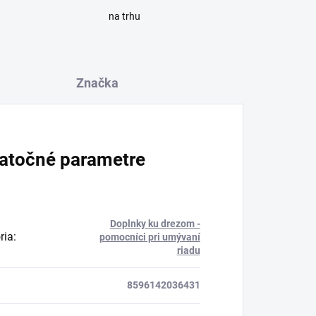
na trhu
Značka
atočné parametre
Doplnky ku drezom -
ria
:
pomocníci pri umývaní
riadu
8596142036431