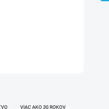
026
MOŽNOSTI DORUČENIA
Pridať do košíka
OPÝTAŤ SA
STRÁŽIŤ
TVO
VIAC AKO 30 ROKOV