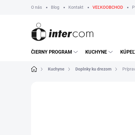
Prejsť
O nás
Blog
Kontakt
VEĽKOOBCHOD
P
na
obsah
ČIERNY PROGRAM
KUCHYNE
KÚPE
Domov
Kuchyne
Doplnky ku drezom
Prípra
Neohodnotené
Podrobnosti hodn