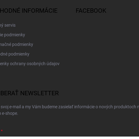
HODNÉ INFORMÁCIE
FACEBOOK
ý servis
ie podmienky
mačné podmienky
dné podmienky
enky ochrany osobných údajov
BERAŤ NEWSLETTER
 svoj e-mail a my Vám budeme zasielať informácie o nových produktoch 
 e-shope.