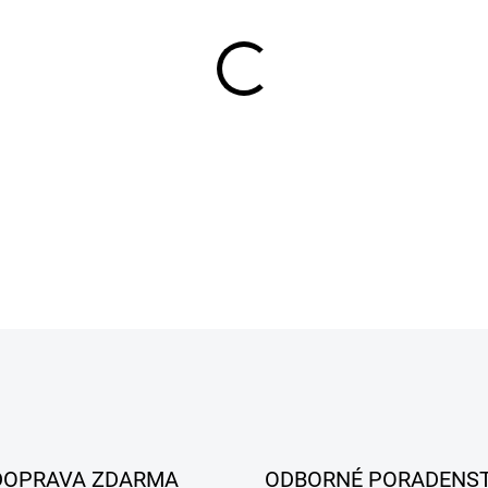
MÔŽEME DORUČIŤ DO:
21.8.2
−
+
DETAILNÉ INFORMÁCIE
DOPRAVA ZDARMA
ODBORNÉ PORADENS