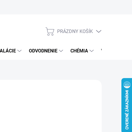
PRÁZDNY KOŠÍK
NÁKUPNÝ
KOŠÍK
ALÁCIE
ODVODNENIE
CHÉMIA
VEREJNÝ SEK
€