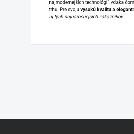
najmodernejších technológií, vďaka čom
trhu. Pre svoju
vysokú kvalitu a elegant
aj tých najnáročnejších zákazníkov.
Z
á