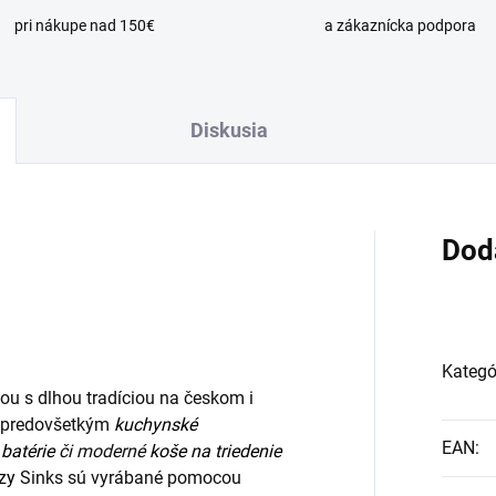
pri nákupe nad 150€
a zákaznícka podpora
Diskusia
Dod
Kategó
ou s dlhou tradíciou na českom i
ia predovšetkým
kuchynské
EAN
:
batérie
či moderné
koše na triedenie
zy
Sinks sú vyrábané pomocou