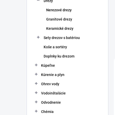
Drezy
e
l
Nerezové drezy
Granitové drezy
Keramické drezy
Sety drezov s batériou
Koše a sortéry
Doplnky ku drezom
Kúpeľne
Kúrenie a plyn
Ohrev vody
Vodoinštalácie
Odvodnenie
Chémia