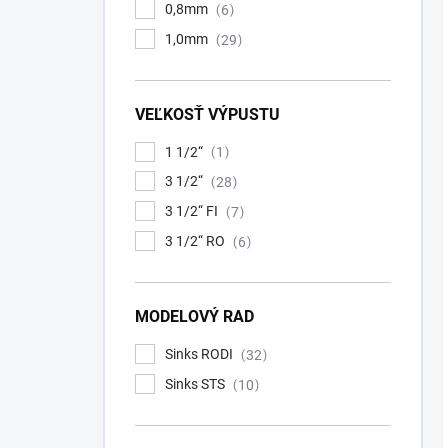
0,8mm
6
1,0mm
29
VEĽKOSŤ VÝPUSTU
1 1/2“
1
3 1/2“
28
3 1/2“ FI
7
3 1/2“ RO
6
MODELOVÝ RAD
Sinks RODI
32
Sinks STS
10