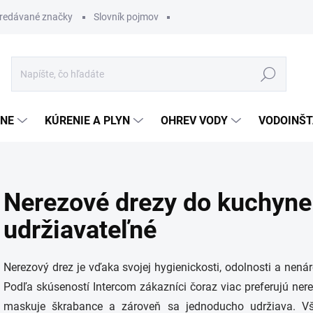
redávané značky
Slovník pojmov
Hľadať
ĽNE
KÚRENIE A PLYN
OHREV VODY
VODOINŠT
Nerezové drezy do kuchyne
udržiavateľné
Nerezový drez je vďaka svojej hygienickosti, odolnosti a nená
Podľa skúseností Intercom zákazníci čoraz viac preferujú ner
maskuje škrabance a zároveň sa jednoducho udržiava. V