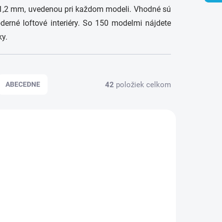
ž 1,2 mm, uvedenou pri každom modeli. Vhodné sú
erné loftové interiéry. So 150 modelmi nájdete
ky.
42
položiek celkom
ABECEDNE
-10 DNÍ
SKLADOM