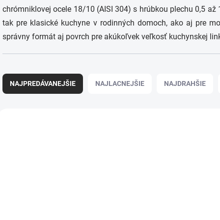
chrómniklovej ocele 18/10 (AISI 304) s hrúbkou plechu 0,5 a
tak pre klasické kuchyne v rodinných domoch, ako aj pre mod
správny formát aj povrch pre akúkoľvek veľkosť kuchynskej lin
R
a
NAJPREDÁVANEJŠIE
NAJLACNEJŠIE
NAJDRAHŠIE
d
e
n
V
i
ý
e
p
p
i
r
s
o
p
d
r
u
o
k
d
t
u
SKLADOM
OBVYKLE 6