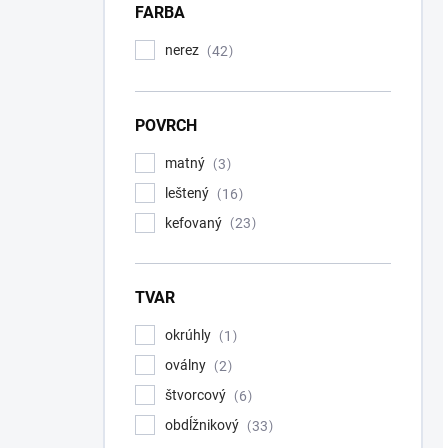
FARBA
nerez
42
POVRCH
matný
3
leštený
16
kefovaný
23
TVAR
okrúhly
1
oválny
2
štvorcový
6
obdĺžnikový
33