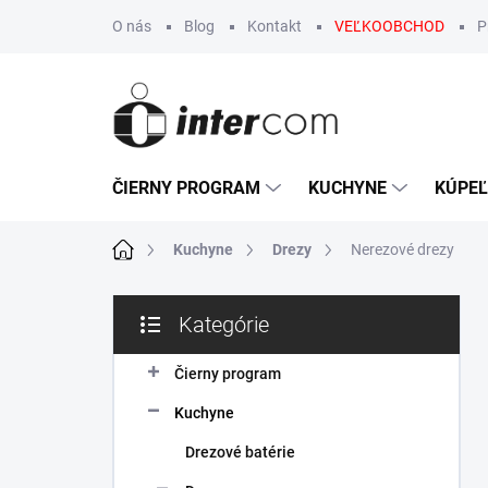
Prejsť
O nás
Blog
Kontakt
VEĽKOOBCHOD
P
na
obsah
ČIERNY PROGRAM
KUCHYNE
KÚPE
Domov
Kuchyne
Drezy
Nerezové drezy
B
Kategórie
o
Preskočiť
č
kategórie
n
Čierny program
ý
Kuchyne
p
a
Drezové batérie
n