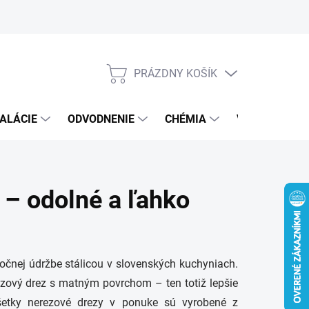
PRÁZDNY KOŠÍK
NÁKUPNÝ
KOŠÍK
ALÁCIE
ODVODNENIE
CHÉMIA
VEREJNÝ SEK
 – odolné a ľahko
ročnej údržbe stálicou v slovenských kuchyniach.
ezový drez s matným povrchom – ten totiž lepšie
šetky nerezové drezy v ponuke sú vyrobené z