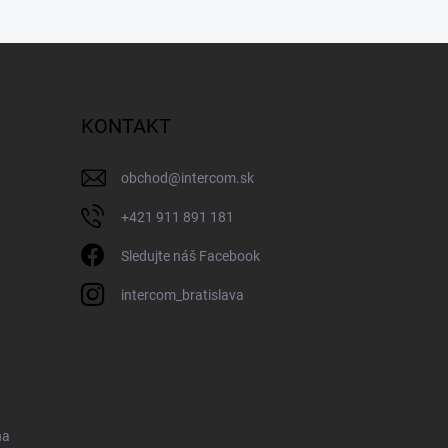
KONTAKT
obchod
@
intercom.sk
+421 911 891 181
Sledujte náš Facebook
intercom_bratislava
na