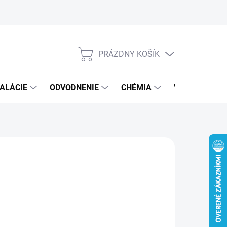
PRÁZDNY KOŠÍK
NÁKUPNÝ
KOŠÍK
ALÁCIE
ODVODNENIE
CHÉMIA
VEREJNÝ SEK
€