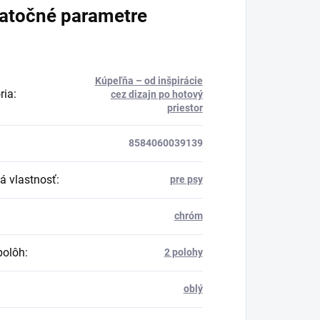
atočné parametre
Kúpeľňa – od inšpirácie
ria
:
cez dizajn po hotový
priestor
8584060039139
á vlastnosť
:
pre psy
chróm
polôh
:
2 polohy
oblý