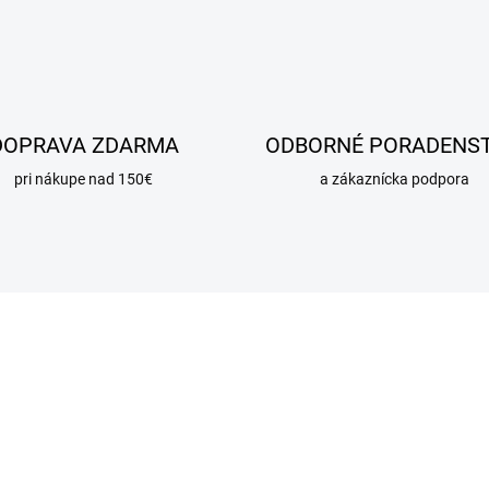
DOPRAVA ZDARMA
ODBORNÉ PORADENS
pri nákupe nad 150€
a zákaznícka podpora