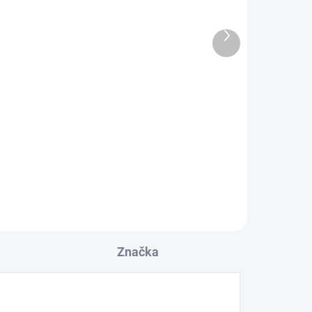
ADOM
SKLADOM
Ďalší
Sprchová hadica
produkt
dvojzámková, otočná
koncovka, dĺžka
1750mm, chróm
7,66 €
l
Detail
Značka