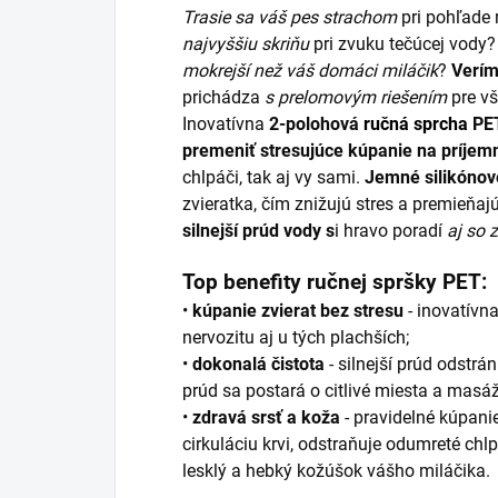
Trasie sa váš pes strachom
pri pohľade
najvyššiu skriňu
pri zvuku tečúcej vody
mokrejší než váš domáci miláčik
?
Verím
prichádza
s prelomovým riešením
pre vš
Inovatívna
2-polohová
ručná sprcha
PE
premeniť stresujúce kúpanie na príjem
chlpáči, tak aj vy sami.
Jemné silikónov
zvieratka, čím znižujú stres a premieňaj
silnejší prúd vody s
i hravo poradí
aj so 
Top benefity ručnej spršky PET:
•
kúpanie zvierat bez stresu
- inovatívn
nervozitu aj u tých plachších;
•
dokonalá
čistota
- silnejší prúd odstrán
prúd sa postará o citlivé miesta a masáž
•
zdravá srsť a koža
- pravidelné kúpani
cirkuláciu krvi, odstraňuje odumreté chlp
lesklý a hebký kožúšok vášho miláčika.