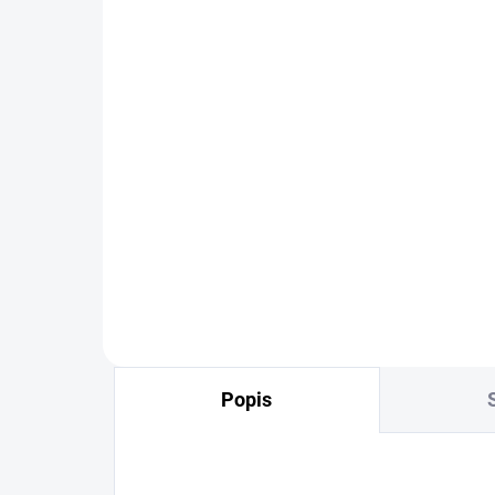
SKLADOM
Sada 3ks silikónových
Rý
tesnení na úsporu vody,
je
rozmer 1/2"
ru
1,78 €
12
Detail
Popis