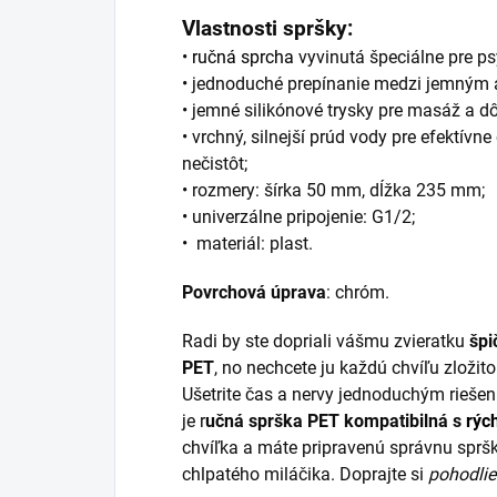
Vlastnosti spršky:
•
ručná sprcha
vyvinutá špeciálne pre ps
• jednoduché prepínanie medzi jemným 
• jemné silikónové trysky pre
masáž a dôk
• vrchný, silnejší prúd vody pre efektívn
nečistôt;
• rozmery
: šírka 50 mm, dĺžka 235 mm;
• univerzálne p
ripojenie: G1/2;
• materiál: plast.
Povrchová úprava
: chróm.
Radi by ste dopriali vášmu zvieratku
špi
PET
, no nechcete ju každú chvíľu zloži
Ušetrite čas a nervy jednoduchým rieše
je r
učná sprška PET kompatibilná s
rýc
chvíľka a máte pripravenú správnu spršk
chlpatého miláčika. Doprajte si
pohodli