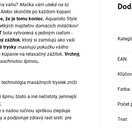
 na vaňu?
Mačka vám uteká na tú
Dod
? Alebo skončíte po každom kúpaní
e, že je tomu koniec.
Aquaristo Style
etkých majiteľov domácich miláčikov!
T
bola vytvorená s jediným cieľom -
Kategó
ný zážitok
, ktorý si zamilujú ako vaši
é trysky
masírujú pokožku
vášho
ú kúpanie na relaxačný zážitok.
Vrchný,
EAN
:
zaschnutou špinou,.
Kľúčov
a technológia masážnych trysiek zníži
Farba
:
i špinu, blato a iné nečistoty, jemnejší
;
Počet 
e s našou ručnou sprškou zlepšuje
y a podporuje zdravý rast srsti: pre
Tvar
: