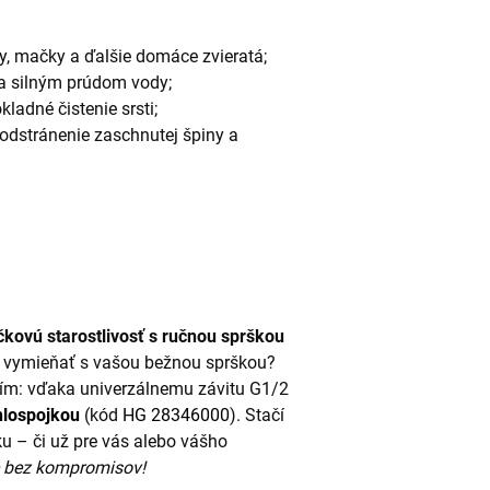
y, mačky a ďalšie domáce zvieratá;
a silným prúdom vody;
ladné čistenie srsti;
e odstránenie zaschnutej špiny a
čkovú starostlivosť s ručnou sprškou
to vymieňať s vašou bežnou sprškou?
ním: vďaka univerzálnemu závitu G1/2
hlospojkou
(kód
HG 28346000
). Stačí
u – či už pre vás alebo vášho
e bez kompromisov!