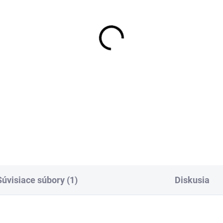
OBVYKLE 1-5 DNÍ
SKL
chlospojka pre
Sprchová hadica
dnoduchú zámenu
dvojzámková, otočná
čných spŕch
koncovka, dĺžka
1500mm, chróm
,03 €
7,37 €
Detail
Detai
Súvisiace súbory (1)
Diskusia