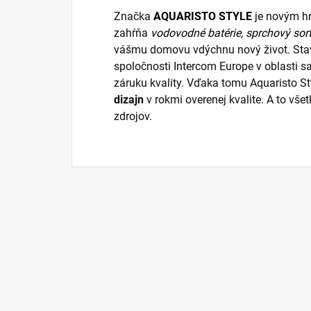
Značka
AQUARISTO STYLE
je novým hr
zahŕňa
vodovodné batérie
,
sprchový sor
vášmu domovu vdýchnu nový život. Sta
spoločnosti Intercom Europe v oblasti sa
záruku kvality. Vďaka tomu Aquaristo St
dizajn
v rokmi overenej kvalite. A to vš
zdrojov.