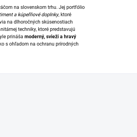
áčom na slovenskom trhu. Jej portfólio
timent
a
kúpeľňové doplnky
, ktoré
via na dlhoročných skúsenostiach
nitárnej techniky, ktoré predstavujú
yle prináša
moderný, svieži a hravý
etko s ohľadom na ochranu prírodných