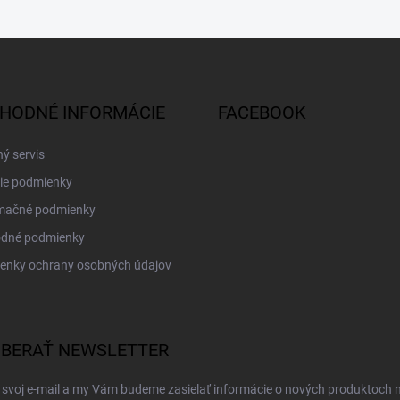
HODNÉ INFORMÁCIE
FACEBOOK
ý servis
ie podmienky
mačné podmienky
dné podmienky
enky ochrany osobných údajov
BERAŤ NEWSLETTER
 svoj e-mail a my Vám budeme zasielať informácie o nových produktoch 