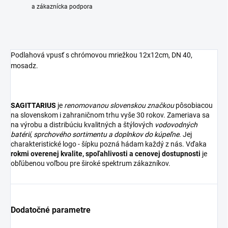
a zákaznícka podpora
Podlahová vpusť s chrómovou mriežkou 12x12cm, DN 40,
mosadz.
SAGITTARIUS
je
renomovanou slovenskou značkou
pôsobiacou
na slovenskom i zahraničnom trhu vyše 30 rokov. Zameriava sa
na výrobu a distribúciu kvalitných a štýlových
vodovodných
batérií
,
sprchového sortimentu
a
doplnkov do kúpeľne
. Jej
charakteristické logo - šípku pozná hádam každý z nás. Vďaka
rokmi overenej kvalite, spoľahlivosti a cenovej dostupnosti
je
obľúbenou voľbou pre široké spektrum zákazníkov.
Dodatočné parametre