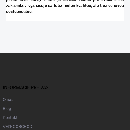
zákazníkov:
vyznačuje sa totiž nielen kvalitou, ale tiež cenovou
dostupnosťou.
Z
á
p
ä
t
i
INFORMÁCIE PRE VÁS
e
O nás
Blog
Kontakt
VEĽKOOBCHOD