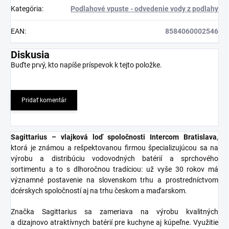
Kategória
:
Podlahové vpuste - odvedenie vody z podlahy
EAN
:
8584060002546
Diskusia
Buďte prvý, kto napíše príspevok k tejto položke.
Pridať komentár
Sagittarius – vlajková loď spoločnosti Intercom Bratislava
,
ktorá je známou a rešpektovanou firmou špecializujúcou sa na
výrobu a distribúciu vodovodných batérií a sprchového
sortimentu a to s dlhoročnou tradíciou: už vyše 30 rokov má
významné postavenie na slovenskom trhu a prostredníctvom
dcérskych spoločností aj na trhu českom a maďarskom.
Značka Sagittarius sa zameriava na výrobu kvalitných
a dizajnovo atraktívnych batérií pre kuchyne aj kúpeľne. Využitie