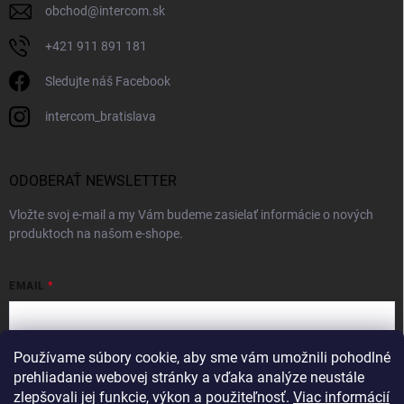
obchod
@
intercom.sk
+421 911 891 181
Sledujte náš Facebook
intercom_bratislava
ODOBERAŤ NEWSLETTER
Vložte svoj e-mail a my Vám budeme zasielať informácie o nových
produktoch na našom e-shope.
EMAIL
Používame súbory cookie, aby sme vám umožnili pohodlné
Vložením e-mailu súhlasíte s
podmienkami ochrany osobných údajov
prehliadanie webovej stránky a vďaka analýze neustále
zlepšovali jej funkcie, výkon a použiteľnosť.
Viac informácií