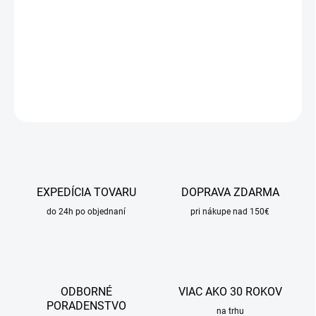
−
+
Pridať do košíka
DETAILNÉ INFORMÁCIE
OPÝTAŤ SA
STRÁŽIŤ
EXPEDÍCIA TOVARU
DOPRAVA ZDARMA
do 24h po objednaní
pri nákupe nad 150€
ODBORNÉ
VIAC AKO 30 ROKOV
PORADENSTVO
na trhu