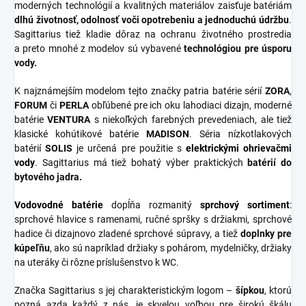
moderných technológií a kvalitných materiálov zaisťuje batériám
dlhú životnosť, odolnosť voči opotrebeniu a jednoduchú údržbu
.
Sagittarius tiež kladie dôraz na ochranu životného prostredia
a preto mnohé z modelov sú vybavené
technológiou pre úsporu
vody.
K najznámejším modelom tejto značky patria batérie sérií
ZORA
,
FORUM
či
PERLA
obľúbené pre ich oku lahodiaci dizajn, moderné
batérie
VENTURA
s niekoľkých farebných prevedeniach, ale tiež
klasické kohútikové batérie
MADISON
. Séria nízkotlakových
batérií
SOLIS
je určená pre použitie s
elektrickými ohrievačmi
vody
. Sagittarius má tiež bohatý výber praktických
batérií do
bytového jadra.
Vodovodné batérie
dopĺňa rozmanitý
sprchový
sortiment
:
sprchové hlavice s ramenami, ručné spršky s držiakmi, sprchové
hadice či dizajnovo zladené sprchové súpravy, a tiež
doplnky
pre
kúpeľňu
, ako sú napríklad držiaky s pohárom, mydelničky, držiaky
na uteráky či rôzne príslušenstvo k WC.
Značka Sagittarius s jej charakteristickým logom –
šípkou
, ktorú
pozná azda každý z nás, je skvelou voľbou pre širokú škálu