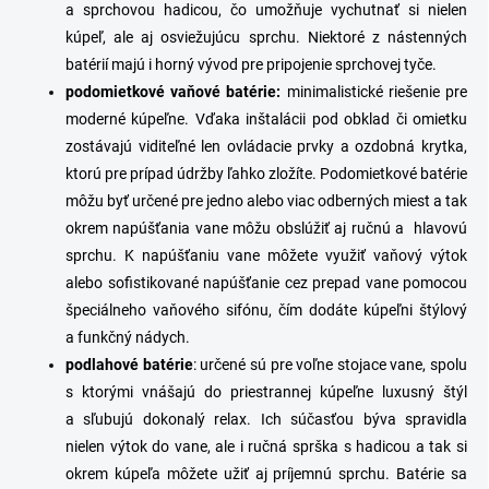
a sprchovou hadicou,
čo umožňuje vychutnať si nielen
kúpeľ, ale aj osviežujúcu sprchu. Niektoré z nástenných
batérií majú i horný vývod pre pripojenie sprchovej tyče.
p
odomietkové
vaňové
batérie
:
minimalistické riešenie pre
moderné kúpeľne.
Vďaka inštalácii pod obklad či omietku
zostávajú viditeľné
len ovládacie prvky a ozdobná krytka,
ktorú pre prípad údržby ľahko zložíte. Podomietkové batérie
môžu byť určené pre jedno alebo viac odberných miest a tak
okrem napúšťania vane môžu obslúžiť aj ručnú a hlavovú
sprchu. K napúšťaniu vane môžete využiť vaňový výtok
alebo sofistikované
napúšťanie cez prepad vane pomocou
špeciálneho vaňového sifónu
, čím dodáte kúpeľni štýlový
a funkčný nádych.
podlahové
batérie
: určené sú pre voľne stojace vane, spolu
s ktorými vnášajú do priestrannej kúpeľne luxusný štýl
a sľubujú dokonalý relax. Ich súčasťou býva spravidla
nielen výtok do vane, ale i ručná sprška s hadicou a tak
si
okrem kúpeľa môžete užiť aj príjemnú sprchu. Batérie sa