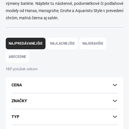
výmeny batérie. Nájdete tu nástenné, podomietkové či podlahové
modely od Hansa, Hansgrohe, Grohe a Aquaristo Style v prevedení
chróm, matná čierna aj satén.
R
a
NAJPREDÁVANEJŠIE
NAJLACNEJŠIE
NAJDRAHŠIE
d
e
ABECEDNE
n
i
157
položiek celkom
e
p
CENA
r
o
d
ZNAČKY
u
k
TYP
t
o