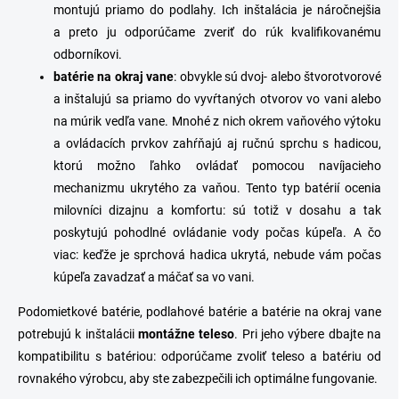
montujú priamo do podlahy. Ich inštalácia je náročnejšia
a preto ju odporúčame zveriť do rúk kvalifikovanému
odborníkovi.
batérie
na
okraj
vane
: obvykle sú dvoj- alebo štvorotvorové
a inštalujú sa priamo do vyvŕtaných otvorov vo vani alebo
na múrik vedľa vane. Mnohé z nich okrem vaňového výtoku
a ovládacích prvkov zahŕňajú aj ručnú sprchu s hadicou,
ktorú možno ľahko ovládať pomocou navíjacieho
mechanizmu ukrytého za vaňou. Tento typ batérií ocenia
milovníci dizajnu a komfortu: sú totiž v dosahu a tak
poskytujú pohodlné ovládanie vody počas kúpeľa. A čo
viac: keďže je sprchová hadica ukrytá, nebude vám počas
kúpeľa zavadzať a máčať sa vo vani.
Podomietkové batérie, podlahové batérie a batérie na okraj vane
potrebujú k inštalácii
montážne
teleso
.
Pri jeho výbere dbajte na
kompatibilitu s batériou: odporúčame zvoliť teleso a batériu od
rovnakého výrobcu, aby ste zabezpečili ich optimálne fungovanie.