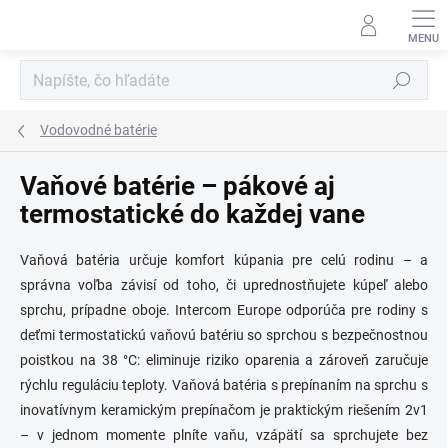
Prejsť
na
obsah
Hľadať
Vodovodné batérie
Vaňové batérie – pákové aj
termostatické do každej vane
Vaňová batéria určuje komfort kúpania pre celú rodinu – a
správna voľba závisí od toho, či uprednostňujete kúpeľ alebo
sprchu, prípadne oboje. Intercom Europe odporúča pre rodiny s
deťmi termostatickú vaňovú batériu so sprchou s bezpečnostnou
poistkou na 38 °C: eliminuje riziko oparenia a zároveň zaručuje
rýchlu reguláciu teploty. Vaňová batéria s prepínaním na sprchu s
inovatívnym keramickým prepínačom je praktickým riešením 2v1
– v jednom momente plníte vaňu, vzápätí sa sprchujete bez