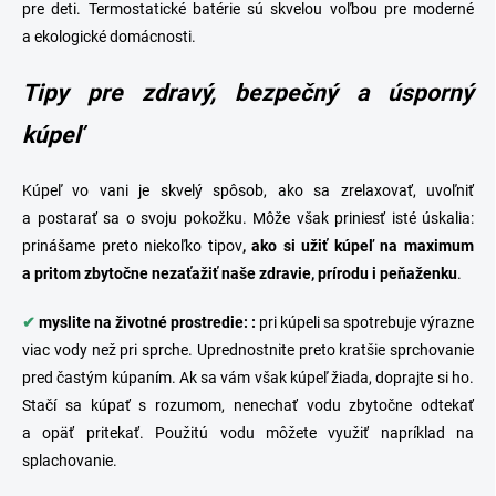
pre deti. Termostatické batérie sú skvelou voľbou pre moderné
a ekologické domácnosti.
Tipy p
re zdravý, bezpečný a úsporný
kúpeľ
Kúpeľ vo vani je skvelý spôsob, ako sa zrelaxovať, uvoľniť
a postarať sa o svoju pokožku. Môže však priniesť isté úskalia:
prinášame preto niekoľko tipov
, ako si užiť kúpeľ na maximum
a pritom zbytočne nezaťažiť naše zdravie, prírodu i peňaženku
.
✔
myslite na životné prostredie: :
pri kúpeli sa spotrebuje výrazne
viac vody než pri
sprche
. Uprednostnite preto kratšie sprchovanie
pred častým kúpaním. Ak sa vám však kúpeľ žiada, doprajte si ho.
Stačí sa kúpať s rozumom, nenechať vodu zbytočne odtekať
a opäť pritekať. Použitú vodu môžete využiť napríklad na
splachovanie.