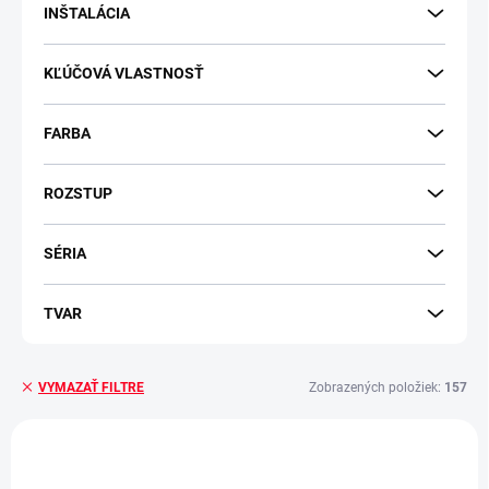
v
INŠTALÁCIA
KĽÚČOVÁ VLASTNOSŤ
FARBA
ROZSTUP
SÉRIA
TVAR
Zobrazených položiek:
157
VYMAZAŤ FILTRE
V
ý
NOVINKA
NOVINKA
p
-10 % S KÓDOM
-10 % S KÓDOM
MINIMAL
MINIMAL