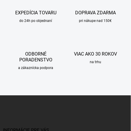
EXPEDÍCIA TOVARU
DOPRAVA ZDARMA
do 24h po objednaní
pri nákupe nad 150€
ODBORNÉ
VIAC AKO 30 ROKOV
PORADENSTVO
na trhu
a zákaznícka podpora
Z
á
p
ä
t
i
INFORMÁCIE PRE VÁS