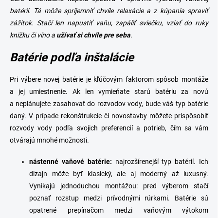
r
n
v
batérii. Tá môže spríjemniť chvíle relaxácie a z kúpania spraviť
i
k
zážitok. Stačí len napustiť vaňu, zapáliť sviečku, vziať do ruky
e
y
knižku či víno a
užívať si chvíle pre seba
.
v
ý
Batérie podľa inštalácie
p
i
s
Pri výbere novej batérie je kľúčovým faktorom spôsob montáže
u
a jej umiestnenie. Ak len vymieňate starú batériu za novú
a neplánujete zasahovať do rozvodov vody, bude váš typ batérie
daný. V prípade
rekonštrukcie či novostavby môžete
prispôsobiť
rozvody vody podľa svojich preferencií a potrieb, čím sa vám
otvárajú mnohé možnosti.
n
ástenné vaňové batérie
:
najrozšírenejší typ batérií. Ich
dizajn môže byť klasický, ale aj moderný až luxusný.
Vynikajú jednoduchou montážou: pred výberom stačí
poznať rozstup medzi prívodnými rúrkami. Batérie sú
opatrené prepínačom medzi
vaňovým výtokom