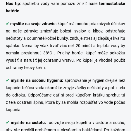
Náš
tip
: spotrebu vody vám pomôžu znížiť naše
termostatické
batérie
.
✔
myslite na svoje zdravie:
kúpeľ má mnoho priaznivých účinkov
na naše zdravie: zmierňuje bolesti svalov a kĺbov, odstraňuje
nečistoty a odumreté kožné bunky, znižuje stres aj zlepšuje kvalitu
spánku. Nemal by však trvať viac než 20 minút a teplota vody by
nemala presiahnuť 38°C . Pridlhý horúci kúpeľ môže pokožku
vysušiť a narušiť jej ochrannú vrstvu. Po kúpeli je vhodné použiť
ochranný telový krém.
✔
myslite na osobnú hygienu:
sprchovanie je hygienickejšie než
kúpanie: tečúca voda okamžite zmyje všetky nečistoty a pot z tela
do odtoku. Odporúčame dať si pred kúpeľom krátku sprchu: tá
z tela odstráni špinu, ktorá by sa mohla rozpúšťať vo vode počas
kúpania.
✔
myslite na čistotu:
udržujte svoju kúpeľňu v čistote a suchu,
aby ste predišli problémom s plesňami a baktériami. Po každom