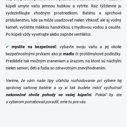
kúpeli umyte vaňu jemnou hubkou a vytrite. Raz týždenne ju
vydezinfikujte vhodným prostriedkom.
Batériu
a sprchové
príslušenstvo, kde sa môže usadzovať nielen vlhkosť, ale aj vodný
kameň, vyčistite mäkkou handričkou s mydlovou vodou a osušte.
Po kúpeli vždy vyvetrajte alebo zapnite ventilátor.
✔
myslite na bezpečnosť:
vybavte svoju vaňu a jej okolie
bezpečnostnými prvkami ako je
madlo
či protišmykové podložky.
Predídete tak možným zraneniam a úrazom, na ktoré sú náchylní
nielen seniori, deti a ľudia so zdravotným znevýhodnením.
Veríme, že vám naše tipy uľahčia rozhodovanie pri výbere tej
správnej
vaňovej batérie
a vy si tak budete môcť vychutnať
nekonečné chvíle pohody vo vašej kúpeľni.
Pokiaľ by ste
s výberom potrebovali poradiť, sme tu pre vás.