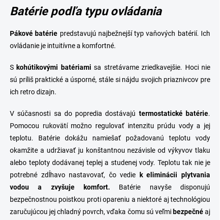
Batérie podľa typu ovládania
Pákové
batérie
predstavujú najbežnejší typ vaňových batérií. Ich
ovládanie je intuitívne a komfortné.
S
kohútikovými
batériami
sa stretávame zriedkavejšie. Hoci nie
sú príliš praktické a úsporné, stále si nájdu svojich priaznivcov pre
ich retro dizajn.
V súčasnosti sa do popredia dostávajú
termostatické
batérie
.
Pomocou rukovätí možno regulovať intenzitu prúdu vody a jej
teplotu. Batérie dokážu namiešať požadovanú teplotu vody
okamžite a udržiavať ju konštantnou nezávisle od výkyvov tlaku
alebo teploty dodávanej teplej a studenej vody. Teplotu tak nie je
potrebné zdĺhavo nastavovať, čo vedie
k eliminácii plytvania
vodou a zvyšuje komfort.
Batérie navyše disponujú
bezpečnostnou poistkou proti opareniu a niektoré aj technológiou
zaručujúcou jej chladný povrch, vďaka čomu sú veľmi
bezpečné
aj