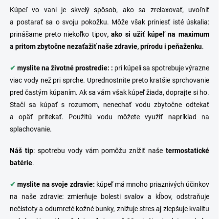
Kúpeľ vo vani je skvelý spôsob, ako sa zrelaxovať, uvoľniť
a postarať sa o svoju pokožku. Môže však priniesť isté úskalia:
prinášame preto niekoľko tipov
, ako si užiť kúpeľ na maximum
a pritom zbytočne nezaťažiť naše zdravie, prírodu i peňaženku
.
✔
myslite na životné prostredie: :
pri kúpeli sa spotrebuje výrazne
viac vody než pri
sprche
. Uprednostnite preto kratšie sprchovanie
pred častým kúpaním. Ak sa vám však kúpeľ žiada, doprajte si ho.
Stačí sa kúpať s rozumom, nenechať vodu zbytočne odtekať
a opäť pritekať. Použitú vodu môžete využiť napríklad na
splachovanie.
Náš
tip
: spotrebu vody vám pomôžu znížiť naše
termostatické
batérie
.
✔
myslite na svoje zdravie:
kúpeľ má mnoho priaznivých účinkov
na naše zdravie: zmierňuje bolesti svalov a kĺbov, odstraňuje
nečistoty a odumreté kožné bunky, znižuje stres aj zlepšuje kvalitu