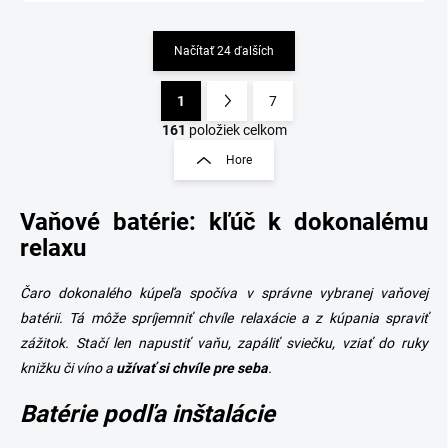
Načítať 24 ďalších
1
7
O
S
v
t
161
položiek celkom
l
r
Hore
á
á
d
n
a
Vaňové batérie: kľúč k dokonalému
k
c
o
i
relaxu
e
v
p
a
Čaro dokonalého kúpeľa spočíva v správne vybranej vaňovej
r
n
v
batérii. Tá môže spríjemniť chvíle relaxácie a z kúpania spraviť
i
k
zážitok. Stačí len napustiť vaňu, zapáliť sviečku, vziať do ruky
e
y
knižku či víno a
užívať si chvíle pre seba
.
v
ý
Batérie podľa inštalácie
p
i