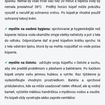
spánku. Nemal by však trvať viac než 20 minút a teplota vody by
nemala presiahnuť 38°C . Pridlhý horúci kúpeľ môže pokožku
vysušiť a narušiť jej ochrannú vrstvu. Po kúpeli je vhodné použiť
ochranný telový krém.
✔
myslite na osobnú hygienu:
sprchovanie je hygienickejšie než
kúpanie: tečúca voda okamžite zmyje všetky nečistoty a pot z tela
do odtoku. Odporúčame dať si pred kúpeľom krátku sprchu: tá
z tela odstráni špinu, ktorá by sa mohla rozpúšťať vo vode počas
kúpania.
✔
myslite na čistotu:
udržujte svoju kúpeľňu v čistote a suchu,
aby ste predišli problémom s plesňami a baktériami. Po každom
kúpeli umyte vaňu jemnou hubkou a vytrite. Raz týždenne ju
vydezinfikujte vhodným prostriedkom.
Batériu
a sprchové
príslušenstvo, kde sa môže usadzovať nielen vlhkosť, ale aj vodný
kameň, vyčistite mäkkou handričkou s mydlovou vodou a osušte.
Po kúpeli vždy vyvetrajte alebo zapnite ventilátor.