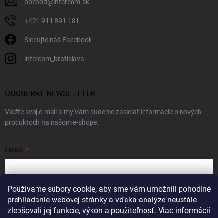
obchod
@
intercom.sk
+421 911 891 181
Sledujte náš Facebook
intercom_bratislava
ODOBERAŤ NEWSLETTER
Vložte svoj e-mail a my Vám budeme zasielať informácie o nových
produktoch na našom e-shope.
EMAIL
Používame súbory cookie, aby sme vám umožnili pohodlné
Vložením e-mailu súhlasíte s
podmienkami ochrany osobných údajov
prehliadanie webovej stránky a vďaka analýze neustále
zlepšovali jej funkcie, výkon a použiteľnosť.
Viac informácií
Prihlásiť sa