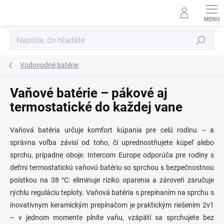
Prejsť
na
obsah
Hľadať
Vodovodné batérie
Vaňové batérie – pákové aj
termostatické do každej vane
Vaňová batéria určuje komfort kúpania pre celú rodinu – a
správna voľba závisí od toho, či uprednostňujete kúpeľ alebo
sprchu, prípadne oboje. Intercom Europe odporúča pre rodiny s
deťmi termostatickú vaňovú batériu so sprchou s bezpečnostnou
poistkou na 38 °C: eliminuje riziko oparenia a zároveň zaručuje
rýchlu reguláciu teploty. Vaňová batéria s prepínaním na sprchu s
inovatívnym keramickým prepínačom je praktickým riešením 2v1
– v jednom momente plníte vaňu, vzápätí sa sprchujete bez