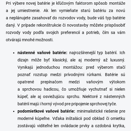
s
Pri výbere novej batérie je kľúčovým faktorom spôsob montáže
u
a jej umiestnenie. Ak len vymieňate starú batériu za novú
a neplánujete zasahovať do rozvodov vody, bude váš typ batérie
daný. V prípade
rekonštrukcie či novostavby môžete
prispôsobiť
rozvody vody podľa svojich preferencií a potrieb, čím sa vám
otvárajú mnohé možnosti.
n
ástenné vaňové batérie
:
najrozšírenejší typ batérií. Ich
dizajn môže byť klasický, ale aj moderný až luxusný.
Vynikajú jednoduchou montážou: pred výberom stačí
poznať rozstup medzi prívodnými rúrkami. Batérie sú
opatrené prepínačom medzi
vaňovým výtokom
a sprchovou hadicou,
čo umožňuje vychutnať si nielen
kúpeľ, ale aj osviežujúcu sprchu. Niektoré z nástenných
batérií majú i horný vývod pre pripojenie sprchovej tyče.
p
odomietkové
vaňové
batérie
:
minimalistické riešenie pre
moderné kúpeľne.
Vďaka inštalácii pod obklad či omietku
zostávajú viditeľné
len ovládacie prvky a ozdobná krytka,