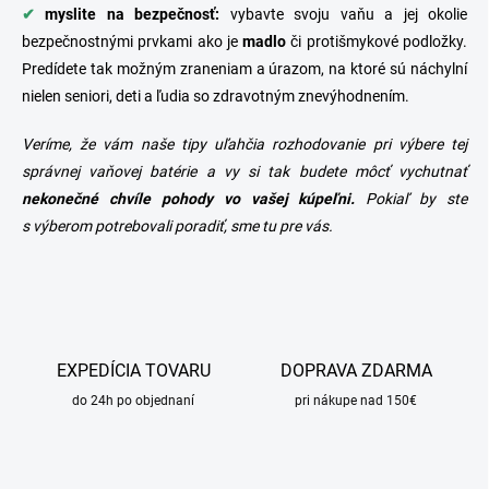
✔
myslite na bezpečnosť:
vybavte svoju vaňu a jej okolie
bezpečnostnými prvkami ako je
madlo
či protišmykové podložky.
Predídete tak možným zraneniam a úrazom, na ktoré sú náchylní
nielen seniori, deti a ľudia so zdravotným znevýhodnením.
Veríme, že vám naše tipy uľahčia rozhodovanie pri výbere tej
správnej
vaňovej batérie
a vy si tak budete môcť vychutnať
nekonečné chvíle pohody vo vašej kúpeľni.
Pokiaľ by ste
s výberom potrebovali poradiť, sme tu pre vás.
EXPEDÍCIA TOVARU
DOPRAVA ZDARMA
do 24h po objednaní
pri nákupe nad 150€