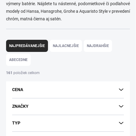
výmeny batérie. Nájdete tu nástenné, podomietkové či podlahové
modely od Hansa, Hansgrohe, Grohe a Aquaristo Style v prevedení
chróm, matná čierna aj satén.
R
a
NAJPREDÁVANEJŠIE
NAJLACNEJŠIE
NAJDRAHŠIE
d
e
ABECEDNE
n
i
161
položiek celkom
e
p
CENA
r
o
d
ZNAČKY
u
k
TYP
t
o