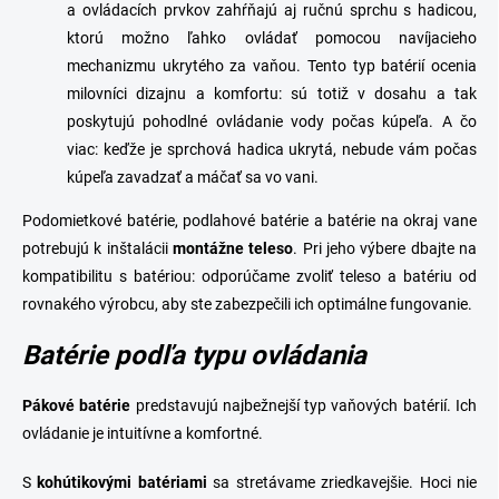
a ovládacích prvkov zahŕňajú aj ručnú sprchu s hadicou,
ktorú možno ľahko ovládať pomocou navíjacieho
mechanizmu ukrytého za vaňou. Tento typ batérií ocenia
milovníci dizajnu a komfortu: sú totiž v dosahu a tak
poskytujú pohodlné ovládanie vody počas kúpeľa. A čo
viac: keďže je sprchová hadica ukrytá, nebude vám počas
kúpeľa zavadzať a máčať sa vo vani.
Podomietkové batérie, podlahové batérie a batérie na okraj vane
potrebujú k inštalácii
montážne
teleso
.
Pri jeho výbere dbajte na
kompatibilitu s batériou: odporúčame zvoliť teleso a batériu od
rovnakého výrobcu, aby ste zabezpečili ich optimálne fungovanie.
Batérie podľa typu ovládania
Pákové
batérie
predstavujú najbežnejší typ vaňových batérií. Ich
ovládanie je intuitívne a komfortné.
S
kohútikovými
batériami
sa stretávame zriedkavejšie. Hoci nie