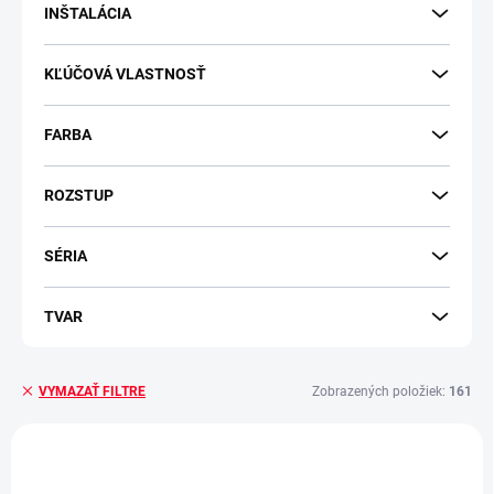
v
INŠTALÁCIA
KĽÚČOVÁ VLASTNOSŤ
FARBA
ROZSTUP
SÉRIA
TVAR
Zobrazených položiek:
161
VYMAZAŤ FILTRE
V
ý
p