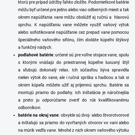
ktorú pre prípad údržby ľahko zložíte. Podomietkové batérie
môžu byť určené pre jedno alebo viac odberných miest a tak
okrem napúšťania vane môžu obslúžiť aj ručnú a hlavovú
sprchu. K napúšťaniu vane môžete využiť vaňový výtok
alebo sofistikované
napúšťanie cez prepad vane pomocou
špeciálneho vaňového sifónu
, čím dodáte kúpeľni štýlový
a funkčný nádych.
podlahové
batérie
: určené sú pre voľne stojace vane, spolu
s ktorými vnášajú do priestrannej kúpeľne luxusný štýl
a sľubujú dokonalý relax. Ich súčasťou býva spravidla
nielen výtok do vane, ale i ručná sprška s hadicou a tak
si
okrem kúpeľa môžete užiť aj príjemnú sprchu. Batérie sa
montujú priamo do podlahy. Ich inštalácia je náročnejšia
a preto ju odporúčame zveriť do rúk kvalifikovanému
odborníkovi.
batérie
na
okraj
vane
: obvykle sú dvoj- alebo štvorotvorové
a inštalujú sa priamo do vyvŕtaných otvorov vo vani alebo
na múrik vedľa vane. Mnohé z nich okrem vaňového výtoku