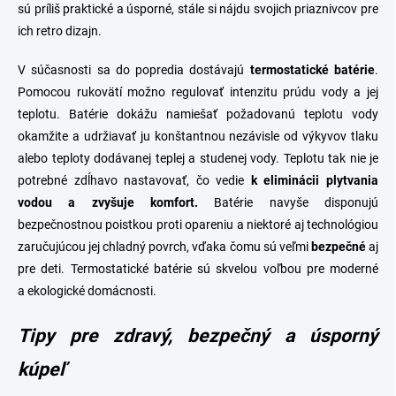
sú príliš praktické a úsporné, stále si nájdu svojich priaznivcov pre
ich retro dizajn.
V súčasnosti sa do popredia dostávajú
termostatické
batérie
.
Pomocou rukovätí možno regulovať intenzitu prúdu vody a jej
teplotu. Batérie dokážu namiešať požadovanú teplotu vody
okamžite a udržiavať ju konštantnou nezávisle od výkyvov tlaku
alebo teploty dodávanej teplej a studenej vody. Teplotu tak nie je
potrebné zdĺhavo nastavovať, čo vedie
k eliminácii plytvania
vodou a zvyšuje komfort.
Batérie navyše disponujú
bezpečnostnou poistkou proti opareniu a niektoré aj technológiou
zaručujúcou jej chladný povrch, vďaka čomu sú veľmi
bezpečné
aj
pre deti. Termostatické batérie sú skvelou voľbou pre moderné
a ekologické domácnosti.
Tipy p
re zdravý, bezpečný a úsporný
kúpeľ