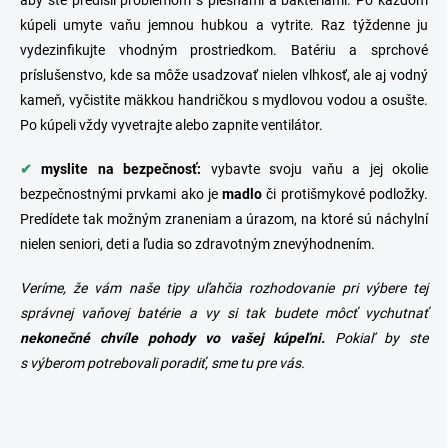
kúpeli umyte vaňu jemnou hubkou a vytrite. Raz týždenne ju
vydezinfikujte vhodným prostriedkom.
Batériu
a sprchové
príslušenstvo, kde sa môže usadzovať nielen vlhkosť, ale aj vodný
kameň, vyčistite mäkkou handričkou s mydlovou vodou a osušte.
Po kúpeli vždy vyvetrajte alebo zapnite ventilátor.
✔
myslite na bezpečnosť:
vybavte svoju vaňu a jej okolie
bezpečnostnými prvkami ako je
madlo
či protišmykové podložky.
Predídete tak možným zraneniam a úrazom, na ktoré sú náchylní
nielen seniori, deti a ľudia so zdravotným znevýhodnením.
Veríme, že vám naše tipy uľahčia rozhodovanie pri výbere tej
správnej
vaňovej batérie
a vy si tak budete môcť vychutnať
nekonečné chvíle pohody vo vašej kúpeľni.
Pokiaľ by ste
s výberom potrebovali poradiť, sme tu pre vás.