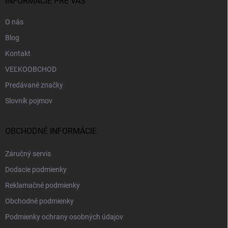
i
INFORMÁCIE PRE VÁS
e
O nás
Blog
Kontakt
VEĽKOOBCHOD
Predávané značky
Slovník pojmov
OBCHODNÉ INFORMÁCIE
Záručný servis
Dodacie podmienky
Reklamačné podmienky
Obchodné podmienky
Podmienky ochrany osobných údajov