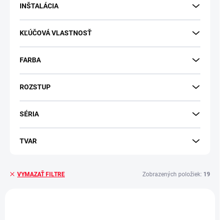
v
INŠTALÁCIA
KĽÚČOVÁ VLASTNOSŤ
FARBA
ROZSTUP
SÉRIA
TVAR
Zobrazených položiek:
19
VYMAZAŤ FILTRE
V
ý
p