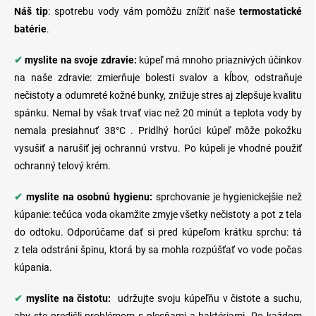
Náš
tip
: spotrebu vody vám pomôžu znížiť naše
termostatické
batérie
.
✔
myslite na svoje zdravie:
kúpeľ má mnoho priaznivých účinkov
na naše zdravie: zmierňuje bolesti svalov a kĺbov, odstraňuje
nečistoty a odumreté kožné bunky, znižuje stres aj zlepšuje kvalitu
spánku. Nemal by však trvať viac než 20 minút a teplota vody by
nemala presiahnuť 38°C . Pridlhý horúci kúpeľ môže pokožku
vysušiť a narušiť jej ochrannú vrstvu. Po kúpeli je vhodné použiť
ochranný telový krém.
✔
myslite na osobnú hygienu:
sprchovanie je hygienickejšie než
kúpanie: tečúca voda okamžite zmyje všetky nečistoty a pot z tela
do odtoku. Odporúčame dať si pred kúpeľom krátku sprchu: tá
z tela odstráni špinu, ktorá by sa mohla rozpúšťať vo vode počas
kúpania.
✔
myslite na čistotu:
udržujte svoju kúpeľňu v čistote a suchu,
aby ste predišli problémom s plesňami a baktériami. Po každom