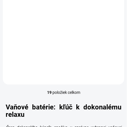
SKLADOM
Vaňový výtok AQUA
SOFT, chróm
28,47 €
Detail
19
položiek celkom
O
v
l
Vaňové batérie: kľúč k dokonalému
á
relaxu
d
a