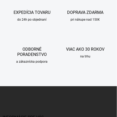
EXPEDÍCIA TOVARU
DOPRAVA ZDARMA
do 24h po objednaní
pri nákupe nad 150€
ODBORNÉ
VIAC AKO 30 ROKOV
PORADENSTVO
na trhu
a zákaznícka podpora
Z
á
p
ä
t