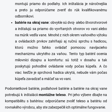
montujú priamo do podlahy. Ich inštalácia je náročnejšia
a preto ju odporúčame zveriť do rúk kvalifikovanému
odborníkovi.
batérie
na
okraj
vane
: obvykle sú dvoj- alebo štvorotvorové
a inštalujú sa priamo do vyvŕtaných otvorov vo vani alebo
na múrik vedľa vane. Mnohé z nich okrem vaňového výtoku
a ovládacích prvkov zahŕňajú aj ručnú sprchu s hadicou,
ktorú možno ľahko ovládať pomocou navíjacieho
mechanizmu ukrytého za vaňou. Tento typ batérií ocenia
milovníci dizajnu a komfortu: sú totiž v dosahu a tak
poskytujú pohodlné ovládanie vody počas kúpeľa. A čo
viac: keďže je sprchová hadica ukrytá, nebude vám počas
kúpeľa zavadzať a máčať sa vo vani.
Podomietkové batérie, podlahové batérie a batérie na okraj vane
potrebujú k inštalácii
montážne
teleso
.
Pri jeho výbere dbajte na
kompatibilitu s batériou: odporúčame zvoliť teleso a batériu od
rovnakého výrobcu, aby ste zabezpečili ich optimálne fungovanie.