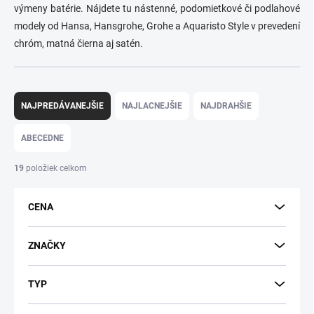
výmeny batérie. Nájdete tu nástenné, podomietkové či podlahové
modely od Hansa, Hansgrohe, Grohe a Aquaristo Style v prevedení
chróm, matná čierna aj satén.
R
a
NAJPREDÁVANEJŠIE
NAJLACNEJŠIE
NAJDRAHŠIE
d
e
ABECEDNE
n
i
19
položiek celkom
e
p
CENA
r
o
d
ZNAČKY
u
k
TYP
t
o