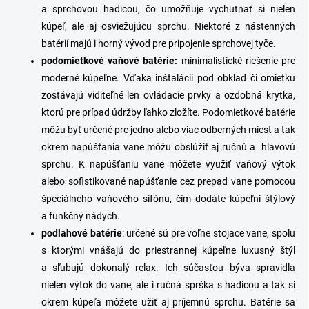
a sprchovou hadicou,
čo umožňuje vychutnať si nielen
kúpeľ, ale aj osviežujúcu sprchu. Niektoré z nástenných
batérií majú i horný vývod pre pripojenie sprchovej tyče.
p
odomietkové
vaňové
batérie
:
minimalistické riešenie pre
moderné kúpeľne.
Vďaka inštalácii pod obklad či omietku
zostávajú viditeľné
len ovládacie prvky a ozdobná krytka,
ktorú pre prípad údržby ľahko zložíte. Podomietkové batérie
môžu byť určené pre jedno alebo viac odberných miest a tak
okrem napúšťania vane môžu obslúžiť aj ručnú a hlavovú
sprchu. K napúšťaniu vane môžete využiť vaňový výtok
alebo sofistikované
napúšťanie cez prepad vane pomocou
špeciálneho vaňového sifónu
, čím dodáte kúpeľni štýlový
a funkčný nádych.
podlahové
batérie
: určené sú pre voľne stojace vane, spolu
s ktorými vnášajú do priestrannej kúpeľne luxusný štýl
a sľubujú dokonalý relax. Ich súčasťou býva spravidla
nielen výtok do vane, ale i ručná sprška s hadicou a tak
si
okrem kúpeľa môžete užiť aj príjemnú sprchu. Batérie sa