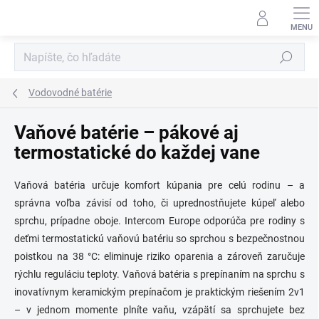
Prejsť
na
obsah
Hľadať
Vodovodné batérie
Vaňové batérie – pákové aj
termostatické do každej vane
Vaňová batéria určuje komfort kúpania pre celú rodinu – a
správna voľba závisí od toho, či uprednostňujete kúpeľ alebo
sprchu, prípadne oboje. Intercom Europe odporúča pre rodiny s
deťmi termostatickú vaňovú batériu so sprchou s bezpečnostnou
poistkou na 38 °C: eliminuje riziko oparenia a zároveň zaručuje
rýchlu reguláciu teploty. Vaňová batéria s prepínaním na sprchu s
inovatívnym keramickým prepínačom je praktickým riešením 2v1
– v jednom momente plníte vaňu, vzápätí sa sprchujete bez