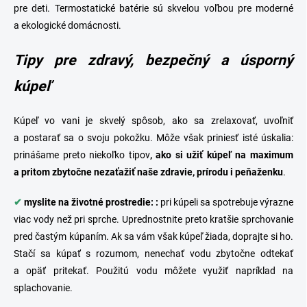
pre deti. Termostatické batérie sú skvelou voľbou pre moderné
a ekologické domácnosti.
Tipy p
re zdravý, bezpečný a úsporný
kúpeľ
Kúpeľ vo vani je skvelý spôsob, ako sa zrelaxovať, uvoľniť
a postarať sa o svoju pokožku. Môže však priniesť isté úskalia:
prinášame preto niekoľko tipov
, ako si užiť kúpeľ na maximum
a pritom zbytočne nezaťažiť naše zdravie, prírodu i peňaženku
.
✔
myslite na životné prostredie: :
pri kúpeli sa spotrebuje výrazne
viac vody než pri
sprche
. Uprednostnite preto kratšie sprchovanie
pred častým kúpaním. Ak sa vám však kúpeľ žiada, doprajte si ho.
Stačí sa kúpať s rozumom, nenechať vodu zbytočne odtekať
a opäť pritekať. Použitú vodu môžete využiť napríklad na
splachovanie.