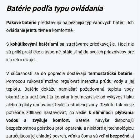
Batérie podľa typu ovládania
Pákové
batérie
predstavujú najbežnejší typ vaňových batérií. Ich
ovládanie je intuitívne a komfortné.
S
kohútikovými
batériami
sa stretávame zriedkavejšie. Hoci nie
sú príliš praktické a úsporné, stále si nájdu svojich priaznivcov pre
ich retro dizajn.
V súčasnosti sa do popredia dostávajú
termostatické
batérie
.
Pomocou rukovätí možno regulovať intenzitu prúdu vody a jej
teplotu. Batérie dokážu namiešať požadovanú teplotu vody
okamžite a udržiavať ju konštantnou nezávisle od výkyvov tlaku
alebo teploty dodávanej teplej a studenej vody. Teplotu tak nie je
potrebné zdĺhavo nastavovať, čo vedie
k eliminácii plytvania
vodou a zvyšuje komfort.
Batérie navyše disponujú
bezpečnostnou poistkou proti opareniu a niektoré aj technológiou
zaručujúcou jej chladný povrch, vďaka čomu sú veľmi
bezpečné
aj