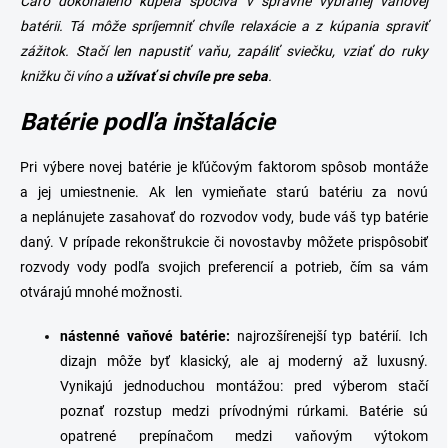
c
Čaro dokonalého kúpeľa spočíva v správne vybranej vaňovej
i
batérii. Tá môže spríjemniť chvíle relaxácie a z kúpania spraviť
e
zážitok. Stačí len napustiť vaňu, zapáliť sviečku, vziať do ruky
p
r
knižku či víno a
užívať si chvíle pre seba
.
v
k
Batérie podľa inštalácie
y
v
Pri výbere novej batérie je kľúčovým faktorom spôsob montáže
ý
p
a jej umiestnenie. Ak len vymieňate starú batériu za novú
i
a neplánujete zasahovať do rozvodov vody, bude váš typ batérie
s
daný. V prípade
rekonštrukcie či novostavby môžete
prispôsobiť
u
rozvody vody podľa svojich preferencií a potrieb, čím sa vám
otvárajú mnohé možnosti.
n
ástenné vaňové batérie
:
najrozšírenejší typ batérií. Ich
dizajn môže byť klasický, ale aj moderný až luxusný.
Vynikajú jednoduchou montážou: pred výberom stačí
poznať rozstup medzi prívodnými rúrkami. Batérie sú
opatrené prepínačom medzi
vaňovým výtokom