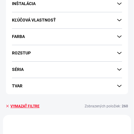
v
INŠTALÁCIA
KĽÚČOVÁ VLASTNOSŤ
FARBA
ROZSTUP
SÉRIA
TVAR
Zobrazených položiek:
260
VYMAZAŤ FILTRE
V
ý
NOVINKA
p
-10 % S KÓDOM
MINIMAL