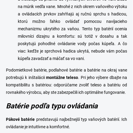
na múrik vedľa vane. Mnohé z nich okrem vaňového výtoku
a ovládacích prvkov zahŕňajú aj ručnú sprchu s hadicou,
ktorú možno ľahko ovládať pomocou navíjacieho
mechanizmu ukrytého za vaňou. Tento typ batérií ocenia
milovníci dizajnu a komfortu: sú totiž v dosahu a tak
poskytujú pohodlné ovládanie vody počas kúpeľa. A čo
viac: keďže je sprchová hadica ukrytá, nebude vám počas
kúpeľa zavadzať a máčať sa vo vani.
Podomietkové batérie, podlahové batérie a batérie na okraj vane
potrebujú k inštalácii
montážne
teleso
.
Pri jeho výbere dbajte na
kompatibilitu s batériou: odporúčame zvoliť teleso a batériu od
rovnakého výrobcu, aby ste zabezpečili ich optimálne fungovanie.
Batérie podľa typu ovládania
Pákové
batérie
predstavujú najbežnejší typ vaňových batérií. Ich
ovládanie je intuitívne a komfortné.