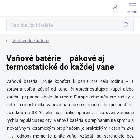
Prejsť
na
obsah
Hľadať
Vodovodné batérie
Vaňové batérie – pákové aj
termostatické do každej vane
Vaňová batéria určuje komfort kúpania pre celú rodinu – a
správna voľba závisí od toho, či uprednostňujete kúpeľ alebo
sprchu, prípadne oboje. Intercom Europe odporúča pre rodiny s
deťmi termostatickú vaňovú batériu so sprchou s bezpečnostnou
poistkou na 38 °C: eliminuje riziko oparenia a zároveň zaručuje
rýchlu reguláciu teploty. Vaňová batéria s prepínaním na sprchu s
inovatívnym keramickým prepínačom je praktickým riešením 2v1
– v jednom momente plníte vaňu, vzápätí sa sprchujete bez