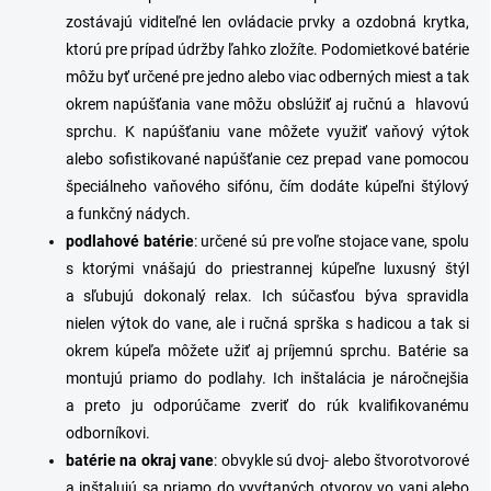
zostávajú viditeľné
len ovládacie prvky a ozdobná krytka,
ktorú pre prípad údržby ľahko zložíte. Podomietkové batérie
môžu byť určené pre jedno alebo viac odberných miest a tak
okrem napúšťania vane môžu obslúžiť aj ručnú a hlavovú
sprchu. K napúšťaniu vane môžete využiť vaňový výtok
alebo sofistikované
napúšťanie cez prepad vane pomocou
špeciálneho vaňového sifónu
, čím dodáte kúpeľni štýlový
a funkčný nádych.
podlahové
batérie
: určené sú pre voľne stojace vane, spolu
s ktorými vnášajú do priestrannej kúpeľne luxusný štýl
a sľubujú dokonalý relax. Ich súčasťou býva spravidla
nielen výtok do vane, ale i ručná sprška s hadicou a tak
si
okrem kúpeľa môžete užiť aj príjemnú sprchu. Batérie sa
montujú priamo do podlahy. Ich inštalácia je náročnejšia
a preto ju odporúčame zveriť do rúk kvalifikovanému
odborníkovi.
batérie
na
okraj
vane
: obvykle sú dvoj- alebo štvorotvorové
a inštalujú sa priamo do vyvŕtaných otvorov vo vani alebo