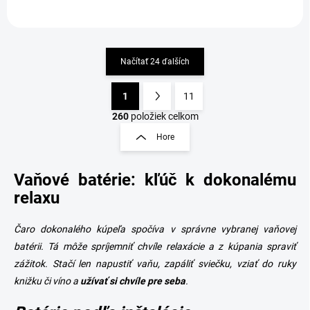
Načítať 24 ďalších
1
11
O
S
v
t
260
položiek celkom
l
r
Hore
á
á
d
n
a
Vaňové batérie: kľúč k dokonalému
k
c
o
i
relaxu
e
v
p
a
Čaro dokonalého kúpeľa spočíva v správne vybranej vaňovej
r
n
v
batérii. Tá môže spríjemniť chvíle relaxácie a z kúpania spraviť
i
k
zážitok. Stačí len napustiť vaňu, zapáliť sviečku, vziať do ruky
e
y
knižku či víno a
užívať si chvíle pre seba
.
v
ý