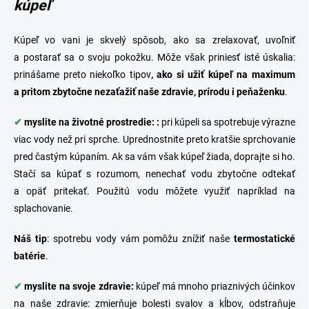
kúpeľ
Kúpeľ vo vani je skvelý spôsob, ako sa zrelaxovať, uvoľniť
a postarať sa o svoju pokožku. Môže však priniesť isté úskalia:
prinášame preto niekoľko tipov
, ako si užiť kúpeľ na maximum
a pritom zbytočne nezaťažiť naše zdravie, prírodu i peňaženku
.
✔
myslite na životné prostredie: :
pri kúpeli sa spotrebuje výrazne
viac vody než pri
sprche
. Uprednostnite preto kratšie sprchovanie
pred častým kúpaním. Ak sa vám však kúpeľ žiada, doprajte si ho.
Stačí sa kúpať s rozumom, nenechať vodu zbytočne odtekať
a opäť pritekať. Použitú vodu môžete využiť napríklad na
splachovanie.
Náš
tip
: spotrebu vody vám pomôžu znížiť naše
termostatické
batérie
.
✔
myslite na svoje zdravie:
kúpeľ má mnoho priaznivých účinkov
na naše zdravie: zmierňuje bolesti svalov a kĺbov, odstraňuje