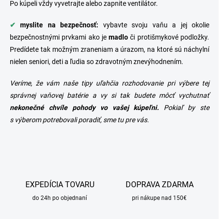
Po kúpeli vždy vyvetrajte alebo zapnite ventilátor.
✔
myslite na bezpečnosť:
vybavte svoju vaňu a jej okolie
bezpečnostnými prvkami ako je
madlo
či protišmykové podložky.
Predídete tak možným zraneniam a úrazom, na ktoré sú náchylní
nielen seniori, deti a ľudia so zdravotným znevýhodnením.
Veríme, že vám naše tipy uľahčia rozhodovanie pri výbere tej
správnej
vaňovej batérie
a vy si tak budete môcť vychutnať
nekonečné chvíle pohody vo vašej kúpeľni.
Pokiaľ by ste
s výberom potrebovali poradiť, sme tu pre vás.
EXPEDÍCIA TOVARU
DOPRAVA ZDARMA
do 24h po objednaní
pri nákupe nad 150€