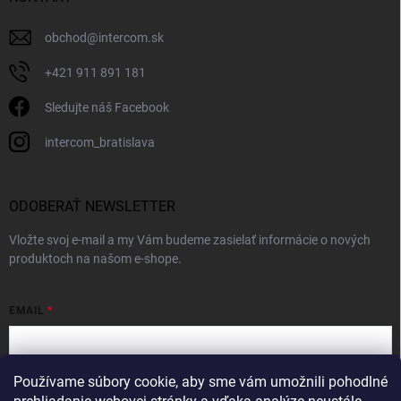
obchod
@
intercom.sk
+421 911 891 181
Sledujte náš Facebook
intercom_bratislava
ODOBERAŤ NEWSLETTER
Vložte svoj e-mail a my Vám budeme zasielať informácie o nových
produktoch na našom e-shope.
EMAIL
Používame súbory cookie, aby sme vám umožnili pohodlné
Vložením e-mailu súhlasíte s
podmienkami ochrany osobných údajov