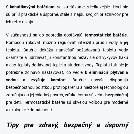
S
kohútikovými
batériami
sa stretávame zriedkavejšie. Hoci nie
sú príliš praktické a úsporné, stále si nájdu svojich priaznivcov pre
ich retro dizajn.
V súčasnosti sa do popredia dostávajú
termostatické
batérie
.
Pomocou rukovätí možno regulovať intenzitu prúdu vody a jej
teplotu. Batérie dokážu namiešať požadovanú teplotu vody
okamžite a udržiavať ju konštantnou nezávisle od výkyvov tlaku
alebo teploty dodávanej teplej a studenej vody. Teplotu tak nie je
potrebné zdĺhavo nastavovať, čo vedie
k eliminácii plytvania
vodou a zvyšuje komfort.
Batérie navyše disponujú
bezpečnostnou poistkou proti opareniu a niektoré aj technológiou
zaručujúcou jej chladný povrch, vďaka čomu sú veľmi
bezpečné
aj
pre deti. Termostatické batérie sú skvelou voľbou pre moderné
a ekologické domácnosti.
Tipy p
re zdravý, bezpečný a úsporný