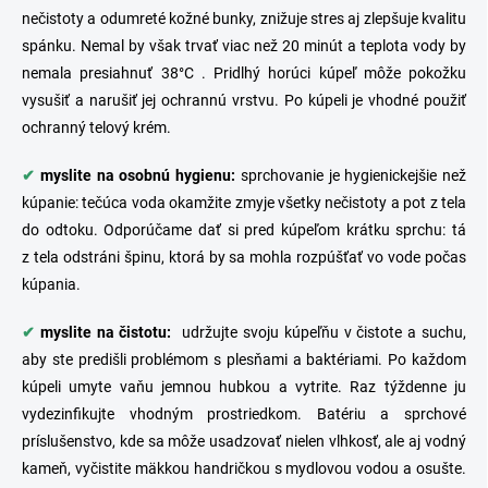
nečistoty a odumreté kožné bunky, znižuje stres aj zlepšuje kvalitu
spánku. Nemal by však trvať viac než 20 minút a teplota vody by
nemala presiahnuť 38°C . Pridlhý horúci kúpeľ môže pokožku
vysušiť a narušiť jej ochrannú vrstvu. Po kúpeli je vhodné použiť
ochranný telový krém.
✔
myslite na osobnú hygienu:
sprchovanie je hygienickejšie než
kúpanie: tečúca voda okamžite zmyje všetky nečistoty a pot z tela
do odtoku. Odporúčame dať si pred kúpeľom krátku sprchu: tá
z tela odstráni špinu, ktorá by sa mohla rozpúšťať vo vode počas
kúpania.
✔
myslite na čistotu:
udržujte svoju kúpeľňu v čistote a suchu,
aby ste predišli problémom s plesňami a baktériami. Po každom
kúpeli umyte vaňu jemnou hubkou a vytrite. Raz týždenne ju
vydezinfikujte vhodným prostriedkom.
Batériu
a sprchové
príslušenstvo, kde sa môže usadzovať nielen vlhkosť, ale aj vodný
kameň, vyčistite mäkkou handričkou s mydlovou vodou a osušte.