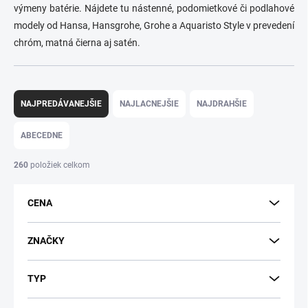
výmeny batérie. Nájdete tu nástenné, podomietkové či podlahové
modely od Hansa, Hansgrohe, Grohe a Aquaristo Style v prevedení
chróm, matná čierna aj satén.
R
a
NAJPREDÁVANEJŠIE
NAJLACNEJŠIE
NAJDRAHŠIE
d
e
ABECEDNE
n
i
260
položiek celkom
e
p
CENA
r
o
d
ZNAČKY
u
k
TYP
t
o