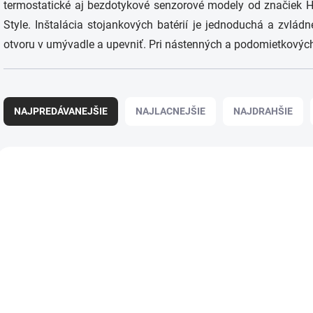
termostatické aj bezdotykové senzorové modely od značiek Ha
Style. Inštalácia stojankových batérií je jednoduchá a zvlád
otvoru v umývadle a upevniť. Pri nástenných a podomietkovýc
R
a
NAJPREDÁVANEJŠIE
NAJLACNEJŠIE
NAJDRAHŠIE
d
e
n
V
i
ý
e
p
p
i
r
s
o
p
d
r
u
o
k
d
t
u
o
k
SKLADOM
OBVYKLE 