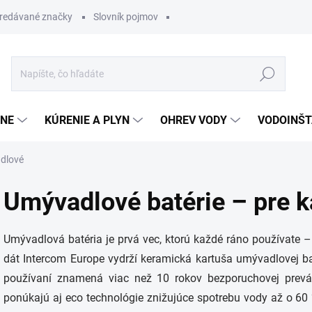
redávané značky
Slovník pojmov
Hľadať
ĽNE
KÚRENIE A PLYN
OHREV VODY
VODOINŠT
dlové
Umývadlové batérie – pre k
Umývadlová batéria je prvá vec, ktorú každé ráno používate – 
dát Intercom Europe vydrží keramická kartuša umývadlovej b
používaní znamená viac než 10 rokov bezporuchovej prevá
ponúkajú aj eco technológie znižujúce spotrebu vody až o 60 