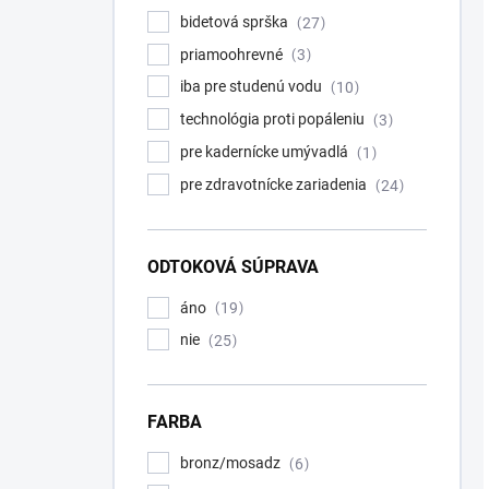
bidetová sprška
27
priamoohrevné
3
iba pre studenú vodu
10
technológia proti popáleniu
3
pre kadernícke umývadlá
1
pre zdravotnícke zariadenia
24
ODTOKOVÁ SÚPRAVA
áno
19
nie
25
FARBA
bronz/mosadz
6