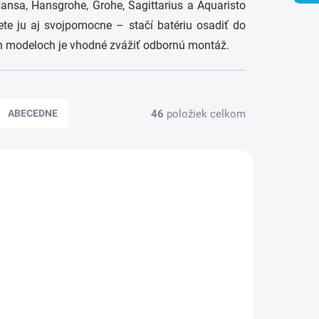
nsa, Hansgrohe, Grohe, Sagittarius a Aquaristo
nete ju aj svojpomocne – stačí batériu osadiť do
h modeloch je vhodné zvážiť odbornú montáž.
46
položiek celkom
ABECEDNE
1-5 DNÍ
OBVYKLE 1-5 DNÍ