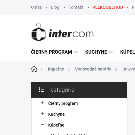
Prejsť
O nás
Blog
Kontakt
VEĽKOOBCHOD
P
na
obsah
ČIERNY PROGRAM
KUCHYNE
KÚPE
Domov
Kúpeľne
Vodovodné batérie
Umýva
B
Kategórie
o
Preskočiť
č
kategórie
n
Čierny program
ý
Kuchyne
p
a
Kúpeľne
n