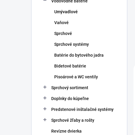
Vodovodné batérie
e
l
Umývadlové
Vaňové
Sprchové
Sprchové systémy
Batérie do bytového jadra
Bidetové batérie
Pisoárové a WC ventily
Sprchový sortiment
Doplnky do kúpeľne
Predstenové inštalačné systémy
Sprchové žľaby a rošty
Revízne dvierka