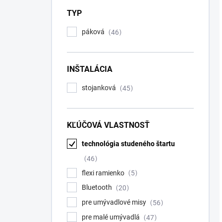
TYP
páková
46
INŠTALÁCIA
stojanková
45
KĽÚČOVÁ VLASTNOSŤ
technológia studeného štartu
46
flexi ramienko
5
Bluetooth
20
pre umývadlové misy
56
pre malé umývadlá
47