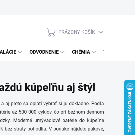
PRÁZDNY KOŠÍK
NÁKUPNÝ
KOŠÍK
ALÁCIE
ODVODNENIE
CHÉMIA
VEREJNÝ SEK
aždú kúpeľňu aj štýl
a aj preto sa oplatí vybrať si ju dôkladne. Podľa
atérie až 500 000 cyklov, čo pri bežnom dennom
dzky. Moderné umývadlové batérie do kúpeľne
% bez straty pohodlia. V ponuke nájdete pákové,